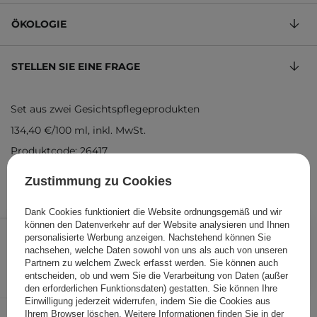
ÖKOLOGIE
STELLEN SIE EINE FRAGE
Set aus zwei Gesichtspflegeprodukten
134,40 €
/
100 ml
, inkl. MwSt.
Produktcode: 26417
Zustimmung zu Cookies
Dank Cookies funktioniert die Website ordnungsgemäß und wir
67,20 €
können den Datenverkehr auf der Website analysieren und Ihnen
/
Stk.
personalisierte Werbung anzeigen. Nachstehend können Sie
nachsehen, welche Daten sowohl von uns als auch von unseren
IN DEN WARENKORB
Partnern zu welchem Zweck erfasst werden. Sie können auch
entscheiden, ob und wem Sie die Verarbeitung von Daten (außer
Folgende Produkte wurden von
den erforderlichen Funktionsdaten) gestatten. Sie können Ihre
Einwilligung jederzeit widerrufen, indem Sie die Cookies aus
anderen Kunden geprüft
Ihrem Browser löschen. Weitere Informationen finden Sie in der