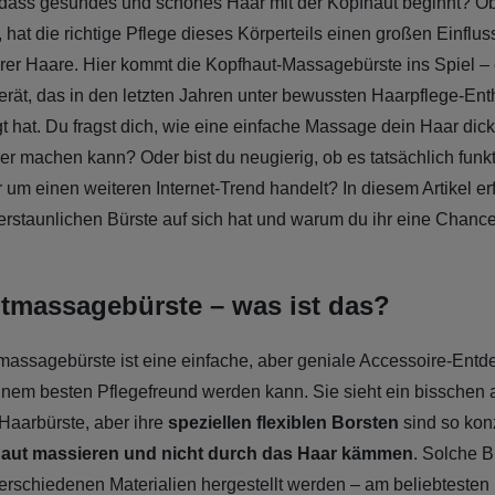
 dass gesundes und schönes Haar mit der Kopfhaut beginnt? O
, hat die richtige Pflege dieses Körperteils einen großen Einflus
er Haare. Hier kommt die Kopfhaut-Massagebürste ins Spiel – e
erät, das in den letzten Jahren unter bewussten Haarpflege-Ent
t hat. Du fragst dich, wie eine einfache Massage dein Haar dicke
r machen kann? Oder bist du neugierig, ob es tatsächlich funkt
r um einen weiteren Internet-Trend handelt? In diesem Artikel er
 erstaunlichen Bürste auf sich hat und warum du ihr eine Chanc
tmassagebürste – was ist das?
assagebürste ist eine einfache, aber geniale Accessoire-Entd
inem besten Pflegefreund werden kann. Sie sieht ein bisschen 
Haarbürste, aber ihre
speziellen flexiblen Borsten
sind so konz
aut massieren und nicht durch das Haar kämmen
. Solche B
rschiedenen Materialien hergestellt werden – am beliebtesten 