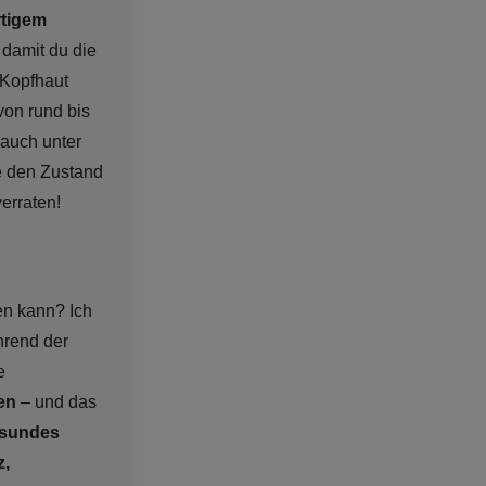
tigem
, damit du die
 Kopfhaut
von rund bis
 auch unter
e den Zustand
erraten!
en kann? Ich
hrend der
e
en
– und das
esundes
,