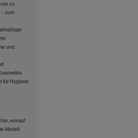
isse zu
n – zum
gelmäßiger
ehr
che und
nd
 Kosmetika
 für Hygiene.
cher, worauf
kte Modell