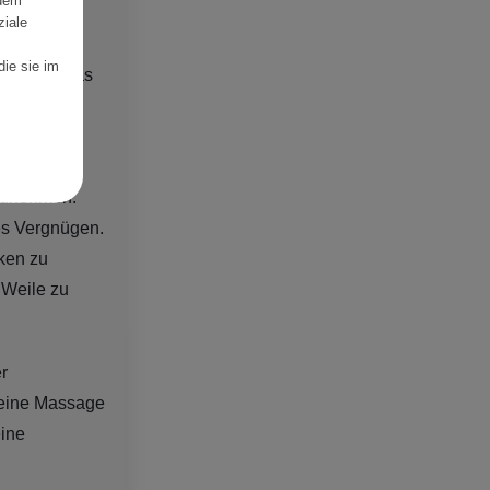
rdem
ziale
g der
die sie im
Schäden. Das
aut,
nigungen.
fzunehmen.
es Vergnügen.
ken zu
 Weile zu
r
 eine Massage
eine