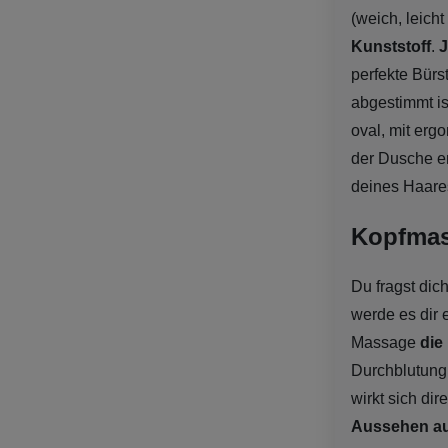
(weich, leich
Kunststoff
.
J
perfekte Bürs
abgestimmt is
oval, mit erg
der Dusche er
deines Haares
Kopfmass
Du fragst dic
werde es dir 
Massage
die
Durchblutung
wirkt sich dir
Aussehen a