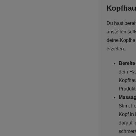
Kopfhau
Du hast berei
anstellen soll
deine Kopfhau
erzielen.
Bereite
dein Ha
Kopfhau
Produkt
Massag
Stirn. 
Kopf in
darauf, 
schmerz