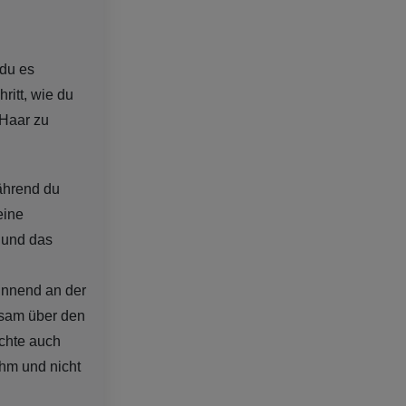
 du es
hritt, wie du
 Haar zu
ährend du
eine
 und das
ginnend an der
gsam über den
Achte auch
ehm und nicht