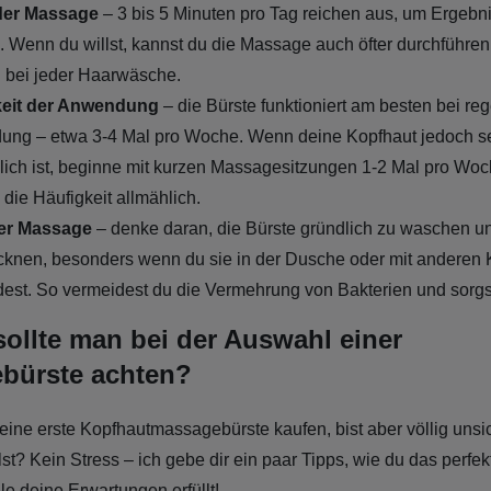
der Massage
– 3 bis 5 Minuten pro Tag reichen aus, um Ergebn
n. Wenn du willst, kannst du die Massage auch öfter durchführe
l bei jeder Haarwäsche.
keit der Anwendung
– die Bürste funktioniert am besten bei re
ng – etwa 3-4 Mal pro Woche. Wenn deine Kopfhaut jedoch s
lich ist, beginne mit kurzen Massagesitzungen 1-2 Mal pro Wo
 die Häufigkeit allmählich.
er Massage
– denke daran, die Bürste gründlich zu waschen u
cknen, besonders wenn du sie in der Dusche oder mit anderen
est. So vermeidest du die Vermehrung von Bakterien und sorgst
ollte man bei der Auswahl einer
bürste achten?
 deine erste Kopfhautmassagebürste kaufen, bist aber völlig unsi
lst? Kein Stress – ich gebe dir ein paar Tipps, wie du das perfe
lle deine Erwartungen erfüllt!