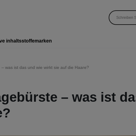
ve inhaltsstoffe
marken
 was ist das und wie wirkt sie auf die Haare?
ebürste – was ist da
e?