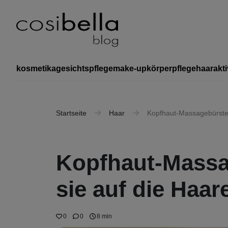
kosmetika
gesichtspflege
make-up
körperpflege
haar
akti
Startseite
Haar
Kopfhaut-Massagebürste –
Kopfhaut-Massag
sie auf die Haar
0
0
8 min