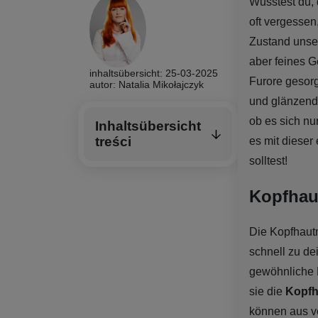
Wusstest du,
oft vergessen
Zustand unser
aber feines G
inhaltsübersicht: 25-03-2025
Furore gesorg
autor: Natalia Mikołajczyk
und glänzende
ob es sich nu
Inhaltsübersicht
treści
es mit dieser
solltest!
Kopfhau
Die Kopfhautm
schnell zu de
gewöhnliche 
sie die
Kopfh
können aus ve