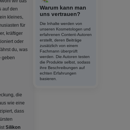
bwohl wir das
Warum kann man
s auf den
uns vertrauen?
in kleines,
Die Inhalte werden von
husiasten für
unseren Kosmetologen und
r, kräftiger
erfahrenen Content-Autoren
erstellt, deren Beiträge
ioniert oder
zusätzlich von einem
fährst du, was
Fachmann überprüft
werden. Die Autoren testen
e geben
die Produkte selbst, sodass
ihre Beschreibungen auf
echten Erfahrungen
basieren.
eckung, die
aus wie eine
ipiert, dass
ürsten
ist
Silikon