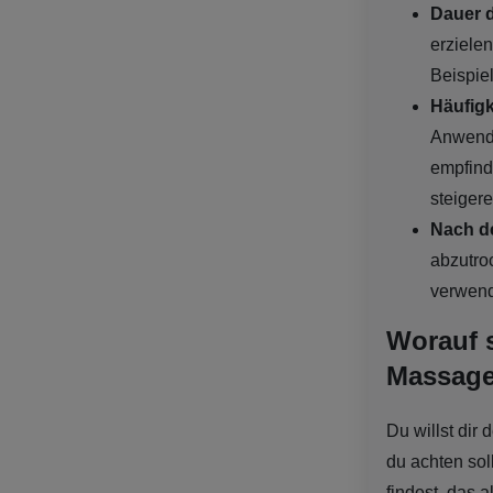
Dauer 
erziele
Beispie
Häufig
Anwendu
empfind
steigere
Nach d
abzutro
verwend
Worauf s
Massage
Du willst dir
du achten sol
findest, das a