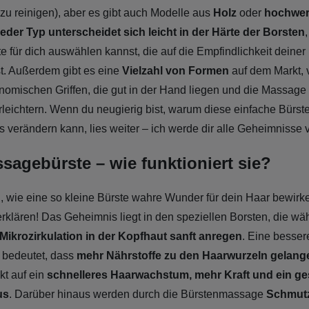
t zu reinigen), aber es gibt auch Modelle aus
Holz
oder
hochwer
eder Typ unterscheidet sich leicht in der Härte der Borsten
te für dich auswählen kannst, die auf die Empfindlichkeit deiner
t. Außerdem gibt es eine
Vielzahl von Formen
auf dem Markt, 
onomischen Griffen, die gut in der Hand liegen und die Massage
leichtern. Wenn du neugierig bist, warum diese einfache Bürst
 verändern kann, lies weiter – ich werde dir alle Geheimnisse v
agebürste – wie funktioniert sie?
h, wie eine so kleine Bürste wahre Wunder für dein Haar bewirk
erklären! Das Geheimnis liegt in den speziellen Borsten, die wä
 Mikrozirkulation in der Kopfhaut sanft anregen
. Eine besser
 bedeutet, dass
mehr Nährstoffe zu den Haarwurzeln gelang
ekt auf ein
schnelleres Haarwachstum, mehr Kraft und ein g
us
. Darüber hinaus werden durch die Bürstenmassage
Schmutz