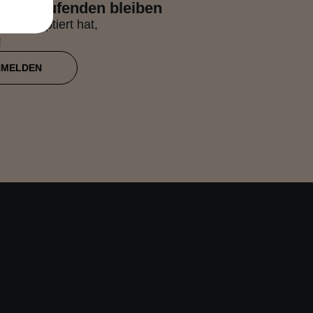
 dem Laufenden bleiben
s akzeptiert hat,
!
NMELDEN