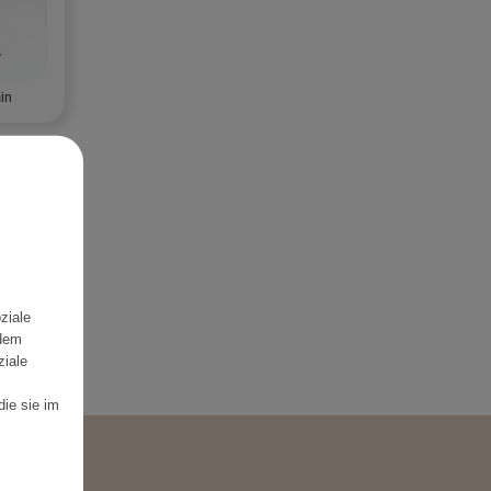
in
ziale
rdem
ziale
die sie im