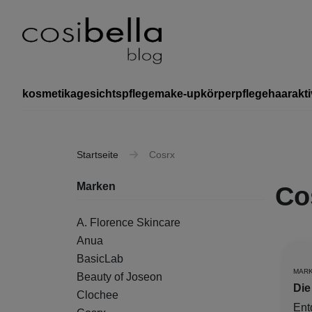
kosmetika
gesichtspflege
make-up
körperpflege
haar
akti
Startseite
Cosrx
Marken
Co
A. Florence Skincare
Anua
BasicLab
MAR
Beauty of Joseon
Die
Clochee
Ent