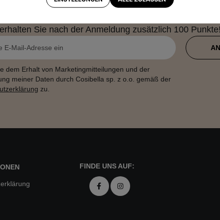
en, Newsletter abonnieren und bei uns auf
r Kunde, der die Teilnahmebedingungen des Treueprogramm
erhalten Sie nach der Anmeldung zusätzlich 100 Punkte
A
e dem Erhalt von Marketingmitteilungen und der
ung meiner Daten durch Cosibella sp. z o.o. gemäß der
utzerklärung
zu.
FINDE UNS AUF:
IONEN
erklärung