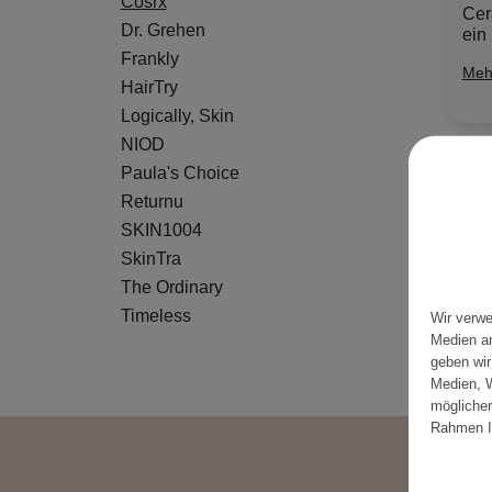
Cosrx
Cer
Dr. Grehen
ein 
Frankly
Meh
HairTry
Logically, Skin
NIOD
Paula's Choice
Returnu
SKIN1004
SkinTra
The Ordinary
Timeless
Wir verwe
Medien an
geben wir
Medien, W
möglicher
Rahmen I