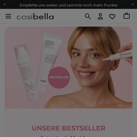
Empfehle uns weiter und sammle noch mehr Punkte
Kostenloser Versand ab 60 €
Ökologie
Versand nach Deutschland und Österreich
Treueprogramm
Lieferung in 1-2 Tagen
Empfehle uns weiter und sammle noch mehr Punkte
Kostenloser Versand ab 60 €
Ökologie