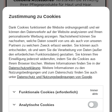
Ihrer Pflegeprodukte für Haut und Haar.
HanGlow
- innovative Beauty-Pflege, inspiriert
von der Wirksamkeit koreanischer Formeln.
Zustimmung zu Cookies
Dank Cookies funktioniert die Website ordnungsgemäß und wir
können den Datenverkehr auf der Website analysieren und Ihnen
personalisierte Werbung anzeigen. Nachstehend können Sie
nachsehen, welche Daten sowohl von uns als auch von unseren
Partnern zu welchem Zweck erfasst werden. Sie können auch
entscheiden, ob und wem Sie die Verarbeitung von Daten (außer
JETZT ENTDECKEN
den erforderlichen Funktionsdaten) gestatten. Sie können Ihre
Einwilligung jederzeit widerrufen, indem Sie die Cookies aus
Ihrem Browser löschen. Weitere Informationen finden Sie in der
Datenschutzerklärung
. Weitere Informationen zu den
Nutzungsbedingungen und zum Datenschutz finden Sie auch
unter
Datenschutz und Nutzungsbedingungen von Google
.
Immer
Funktionale Cookies (erforderlich)
aktiv
VON KUNDEN HERVORGEHOBENE PRODUKTE
(1725)
Analytische Cookies