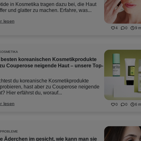
tide in Kosmetika tragen dazu bei, die Haut
ffer und glatter zu machen. Erfahre, was...
r lesen
4
0
9 m
KOSMETIKA
 besten koreanischen Kosmetikprodukte
 zu Couperose neigende Haut – unsere Top-
htest du koreanische Kosmetikprodukte
probieren, hast aber zu Couperose neigende
? Hier erfährst du, worauf...
r lesen
0
0
6 m
TPROBLEME
e Äderchen im gesicht, wie kann man sie