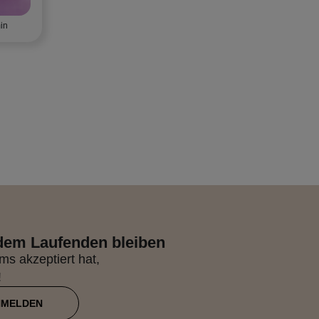
in
 dem Laufenden bleiben
s akzeptiert hat,
!
NMELDEN