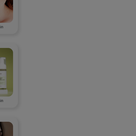
in
in