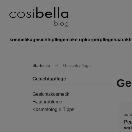
kosmetika
gesichtspflege
make-up
körperpflege
haar
akti
Startseite
Gesichtspflege
Gesichtspflege
Ge
Gesichtskosmetik
Hautprobleme
Kosmetologie-Tipps
AKTI
Pep
wir