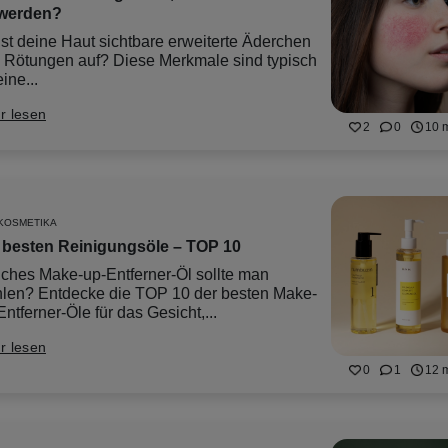
werden?
st deine Haut sichtbare erweiterte Äderchen
 Rötungen auf? Diese Merkmale sind typisch
eine...
r lesen
2
0
10 
KOSMETIKA
 besten Reinigungsöle – TOP 10
ches Make-up-Entferner-Öl sollte man
len? Entdecke die TOP 10 der besten Make-
ntferner-Öle für das Gesicht,...
r lesen
0
1
12 