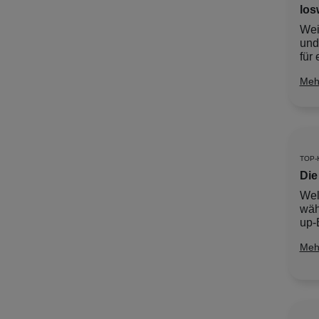
los
Wei
und
für 
Meh
TOP-
Die
Wel
wäh
up-E
Meh