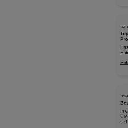
TOP-
Top
Pro
Has
Ent
Meh
TOP-
Bes
In 
Cre
sich