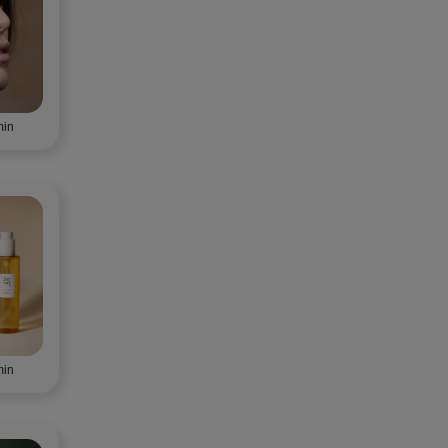
min
min