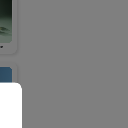
in
in