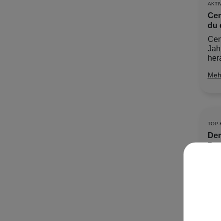
AKTI
Cen
du 
Cent
Jah
her
Meh
TOP-
Der
Pro
Die
Pfl
Ges
Meh