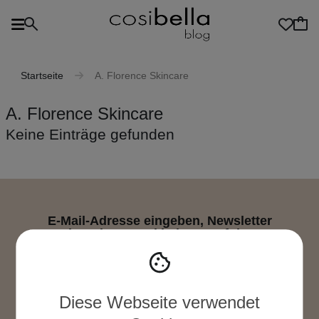
Startseite
A. Florence Skincare
A. Florence Skincare
Keine Einträge gefunden
E-Mail-Adresse eingeben, Newsletter
abonnieren und bei uns auf dem
Laufenden bleiben
Als registrierter Kunde, der die
Teilnahmebedingungen des Treueprogramms
akzeptiert hat, erhalten Sie nach der Anmeldung
Diese Webseite verwendet
zusätzlich 100 Punkte!