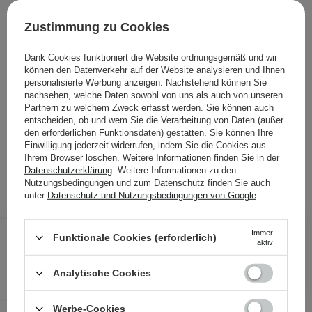
Zustimmung zu Cookies
ÖKOLOGIE
Dank Cookies funktioniert die Website ordnungsgemäß und wir
können den Datenverkehr auf der Website analysieren und Ihnen
STELLEN SIE EINE FRAGE
personalisierte Werbung anzeigen. Nachstehend können Sie
nachsehen, welche Daten sowohl von uns als auch von unseren
Partnern zu welchem Zweck erfasst werden. Sie können auch
Creme und Essenz mit Schneckenschleim im Set
entscheiden, ob und wem Sie die Verarbeitung von Daten (außer
den erforderlichen Funktionsdaten) gestatten. Sie können Ihre
21,60 €
/
100 ml
, inkl. MwSt.
Einwilligung jederzeit widerrufen, indem Sie die Cookies aus
Produktcode: 27251
Ihrem Browser löschen. Weitere Informationen finden Sie in der
Datenschutzerklärung
. Weitere Informationen zu den
Nutzungsbedingungen und zum Datenschutz finden Sie auch
unter
Datenschutz und Nutzungsbedingungen von Google
.
21,60 €
25,98 €
/
Stk.
Immer
Funktionale Cookies (erforderlich)
aktiv
IN DEN WARENKORB
Analytische Cookies
Folgende Produkte wurden von
Werbe-Cookies