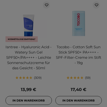
KOSMETOLOGE EMPFIEHLT
Isntree - Hyaluronic Acid -
Tocobo - Cotton Soft Sun
Watery Sun Gel
Stick SPF50+ PA++++ -
SPF50+/PA++++ - Leichte
SPF-Filter-Creme im Stift
Sonnenschutzcreme für
- 19g
das Gesicht - 50ml
309
59
13,99 €
17,40 €
IN DEN WARENKORB
IN DEN WARENKORB