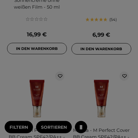
Sonnencreme ohne
weißen Film - 50 ml
54
16,99 €
6,99 €
IN DEN WARENKORB
IN DEN WARENKORB
FILTERN
SORTIEREN
Missha - M Perfect Cover
Missha - M Perfect Cover
BB Cream SPF42/PA++ -
BB Cream SPF42/PA++ -