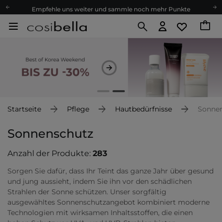
Empfehle uns weiter und sammle noch mehr Punkte
Kostenloser Versand ab 60 €
Ökologie
Versand nach Deutschland und Österreich
Treueprogramm
Lieferung in 1-2 Tagen
Empfehle uns weiter und sammle noch mehr Punkte
Kostenloser Versand ab 60 €
Startseite
Pflege
Hautbedürfnisse
Sonne
Ökologie
Sonnenschutz
Anzahl der Produkte:
283
Sorgen Sie dafür, dass Ihr Teint das ganze Jahr über gesund
und jung aussieht, indem Sie ihn vor den schädlichen
Strahlen der Sonne schützen. Unser sorgfältig
ausgewähltes Sonnenschutzangebot kombiniert moderne
Technologien mit wirksamen Inhaltsstoffen, die einen