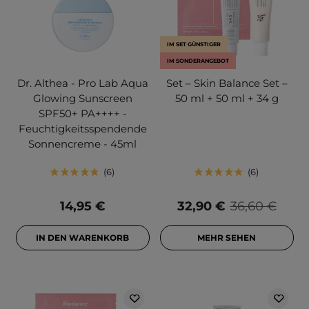
IM SET GÜNSTIGER
IM SONDERANGEBOT
Dr. Althea - Pro Lab Aqua
Set – Skin Balance Set –
Glowing Sunscreen
50 ml + 50 ml + 34 g
SPF50+ PA++++ -
Feuchtigkeitsspendende
Sonnencreme - 45ml
6
6
14,95 €
32,90 €
36,60 €
IN DEN WARENKORB
MEHR SEHEN