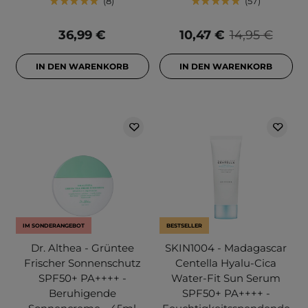
8
57
36,99 €
10,47 €
14,95 €
IN DEN WARENKORB
IN DEN WARENKORB
IM SONDERANGEBOT
BESTSELLER
Dr. Althea - Grüntee
SKIN1004 - Madagascar
Frischer Sonnenschutz
Centella Hyalu-Cica
SPF50+ PA++++ -
Water-Fit Sun Serum
Beruhigende
SPF50+ PA++++ -