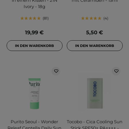
in einem Kissen - 21N
mit Ceramiden - 15ml
Ivory - 18g
81
4
19,99 €
5,50 €
IN DEN WARENKORB
IN DEN WARENKORB
Purito Seoul - Wonder
Tocobo - Cica Cooling Sun
Releaf Centella Daily Sun
Stick SPF50+ PA++++ -