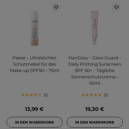
Paese – Ultraleichter
HanGlow - Glow Guard -
Schutznebel für das
Daily Priming Sunscreen
Make-up SPF50 – 75ml
SPF 50+ - Tägliche
Sonnenschutzcreme -
50ml
2
2
13,99 €
19,30 €
IN DEN WARENKORB
IN DEN WARENKORB