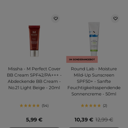
IM SONDERANGEBOT
Missha - M Perfect Cover
Round Lab - Moisture
BB Cream SPF42/PA+++ -
Mild-Up Sunscreen
Abdeckende BB Cream -
SPF50+ - Sanfte
No.21 Light Beige - 20ml
Feuchtigkeitsspendende
Sonnencreme - 50ml
54
2
5,99 €
10,39 €
12,99 €