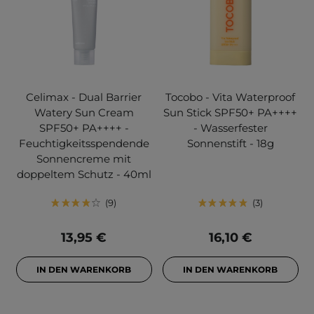
Celimax - Dual Barrier
Tocobo - Vita Waterproof
Watery Sun Cream
Sun Stick SPF50+ PA++++
SPF50+ PA++++ -
- Wasserfester
Feuchtigkeitsspendende
Sonnenstift - 18g
Sonnencreme mit
doppeltem Schutz - 40ml
9
3
13,95 €
16,10 €
IN DEN WARENKORB
IN DEN WARENKORB