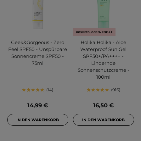
KOSMETOLOGE EMPFIEHLT
Geek&Gorgeous - Zero
Holika Holika - Aloe
Feel SPF50 - Unspürbare
Waterproof Sun Gel
Sonnencreme SPF50 -
SPF50+/PA++++ -
75ml
Lindernde
Sonnenschutzcreme -
100ml
14
916
14,99 €
16,50 €
IN DEN WARENKORB
IN DEN WARENKORB