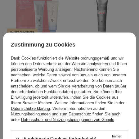
IM SET GÜNSTIGER
IM SONDERANGEBOT
BESTSELLER
Zustimmung zu Cookies
Set – Daily Glow Set – 50
Altruist - Sunscreen
ml + 50 ml + 34 g
SPF50 -
Dank Cookies funktioniert die Website ordnungsgemäß und wir
Sonnenschutzcreme -
können den Datenverkehr auf der Website analysieren und Ihnen
personalisierte Werbung anzeigen. Nachstehend können Sie
100ml
nachsehen, welche Daten sowohl von uns als auch von unseren
Partnern zu welchem Zweck erfasst werden. Sie können auch
3
348
entscheiden, ob und wem Sie die Verarbeitung von Daten (außer
den erforderlichen Funktionsdaten) gestatten. Sie können Ihre
Einwilligung jederzeit widerrufen, indem Sie die Cookies aus
34,30 €
38,10 €
8,90 €
Ihrem Browser löschen. Weitere Informationen finden Sie in der
Datenschutzerklärung
. Weitere Informationen zu den
MEHR SEHEN
IN DEN WARENKORB
Nutzungsbedingungen und zum Datenschutz finden Sie auch
unter
Datenschutz und Nutzungsbedingungen von Google
.
Immer
Funktionale Cookies (erforderlich)