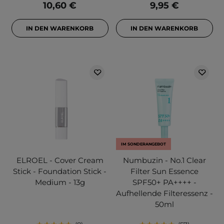
10,60 €
9,95 €
IN DEN WARENKORB
IN DEN WARENKORB
IM SONDERANGEBOT
ELROEL - Cover Cream
Numbuzin - No.1 Clear
Stick - Foundation Stick -
Filter Sun Essence
Medium - 13g
SPF50+ PA++++ -
Aufhellende Filteressenz -
50ml