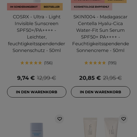
IM SONDERANGEBOT
BESTSELLER
KOSMETOLOGE EMPFIEHLT
COSRX - Ultra - Light
SKIN1004 - Madagascar
Invisible Sunscreen
Centella Hyalu-Cica
SPF50+/PA++++ -
Water-Fit Sun Serum
Leichter,
SPF50+ PA++++ -
feuchtigkeitsspendender
Feuchtigkeitsspendende
Sonnenschutz - 50ml
Sonnencreme - 50ml
156
195
9,74 €
12,99 €
20,85 €
21,95 €
IN DEN WARENKORB
IN DEN WARENKORB