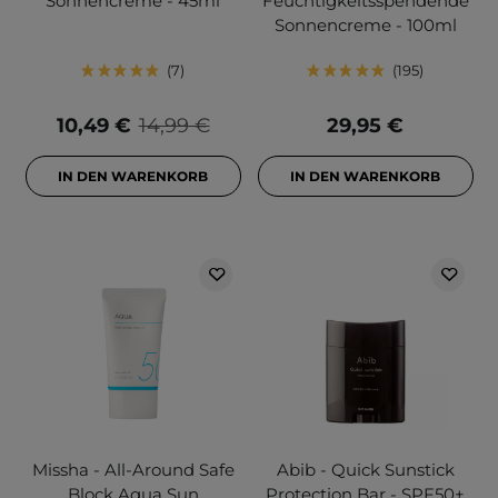
Sonnencreme - 45ml
Feuchtigkeitsspendende
Sonnencreme - 100ml
7
195
10,49 €
14,99 €
29,95 €
IN DEN WARENKORB
IN DEN WARENKORB
Missha - All-Around Safe
Abib - Quick Sunstick
Block Aqua Sun
Protection Bar - SPF50+