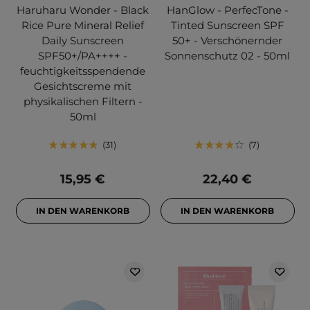
Haruharu Wonder - Black
HanGlow - PerfecTone -
Rice Pure Mineral Relief
Tinted Sunscreen SPF
Daily Sunscreen
50+ - Verschönernder
SPF50+/PA++++ -
Sonnenschutz 02 - 50ml
feuchtigkeitsspendende
Gesichtscreme mit
physikalischen Filtern -
50ml
31
7
15,95 €
22,40 €
IN DEN WARENKORB
IN DEN WARENKORB