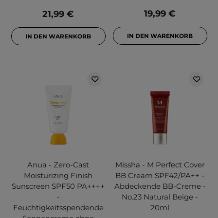
19,99 €
21,99 €
IN DEN WARENKORB
IN DEN WARENKORB
Anua - Zero-Cast
Missha - M Perfect Cover
Moisturizing Finish
BB Cream SPF42/PA++ -
Sunscreen SPF50 PA++++
Abdeckende BB-Creme -
-
No.23 Natural Beige -
Feuchtigkeitsspendende
20ml