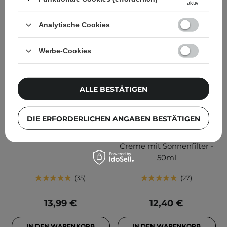
aktiv
Analytische Cookies
Werbe-Cookies
ALLE BESTÄTIGEN
Isntree - Hyaluronic Acid
Mary&May - Cica
Natural Sun Cream
Soothing Sun Cream
SPF50+/PA++++ - Creme
SPF50 + PA ++++ -
DIE ERFORDERLICHEN ANGABEN BESTÄTIGEN
mit mineralischem Filter -
Lindernde und
50ml
feuchtigkeitsspendende
Creme mit Sonnenfilter -
50ml
35
27
13,99 €
12,40 €
IN DEN WARENKORB
IN DEN WARENKORB