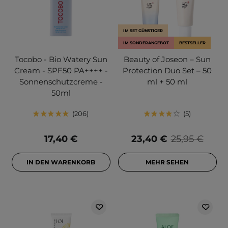
IM SET GÜNSTIGER
IM SONDERANGEBOT
BESTSELLER
Tocobo - Bio Watery Sun
Beauty of Joseon – Sun
Cream - SPF50 PA++++ -
Protection Duo Set – 50
Sonnenschutzcreme -
ml + 50 ml
50ml
206
5
17,40 €
23,40 €
25,95 €
IN DEN WARENKORB
MEHR SEHEN