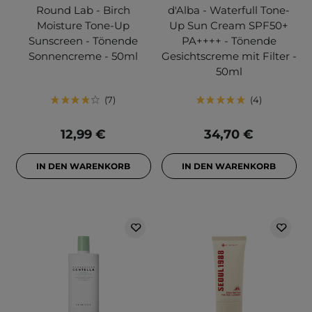
Round Lab - Birch
d'Alba - Waterfull Tone-
Moisture Tone-Up
Up Sun Cream SPF50+
Sunscreen - Tönende
PA++++ - Tönende
Sonnencreme - 50ml
Gesichtscreme mit Filter -
50ml
7
4
12,99 €
34,70 €
IN DEN WARENKORB
IN DEN WARENKORB