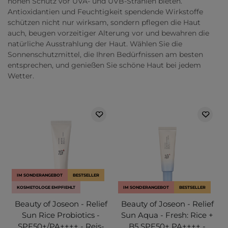
hohen Schutz vor UVA- und UVB-Strahlen bieten.
Antioxidantien und Feuchtigkeit spendende Wirkstoffe
schützen nicht nur wirksam, sondern pflegen die Haut
auch, beugen vorzeitiger Alterung vor und bewahren die
natürliche Ausstrahlung der Haut. Wählen Sie die
Sonnenschutzmittel, die Ihren Bedürfnissen am besten
entsprechen, und genießen Sie schöne Haut bei jedem
Wetter.
IM SONDERANGEBOT
BESTSELLER
KOSMETOLOGE EMPFIEHLT
IM SONDERANGEBOT
BESTSELLER
Beauty of Joseon - Relief
Beauty of Joseon - Relief
Sun Rice Probiotics -
Sun Aqua - Fresh: Rice +
SPF50+/PA++++ - Reis-
B5 SPF50+ PA++++ -