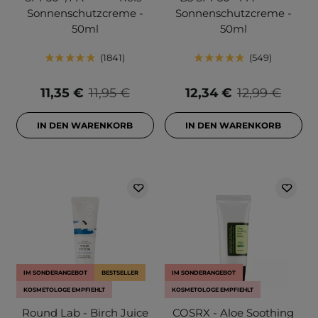
Sonnenschutzcreme -
Sonnenschutzcreme -
50ml
50ml
1841
549
11,35 €
11,95 €
12,34 €
12,99 €
IN DEN WARENKORB
IN DEN WARENKORB
IM SONDERANGEBOT
BESTSELLER
IM SONDERANGEBOT
KOSMETOLOGE EMPFIEHLT
KOSMETOLOGE EMPFIEHLT
Round Lab - Birch Juice
COSRX - Aloe Soothing