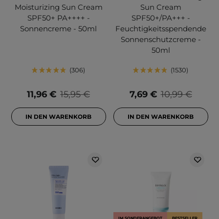
Moisturizing Sun Cream
Sun Cream
SPF50+ PA++++ -
SPF50+/PA+++ -
Sonnencreme - 50ml
Feuchtigkeitsspendende
Sonnenschutzcreme -
50ml
306
1530
11,96 €
15,95 €
7,69 €
10,99 €
IN DEN WARENKORB
IN DEN WARENKORB
IM SONDERANGEBOT
BESTSELLER