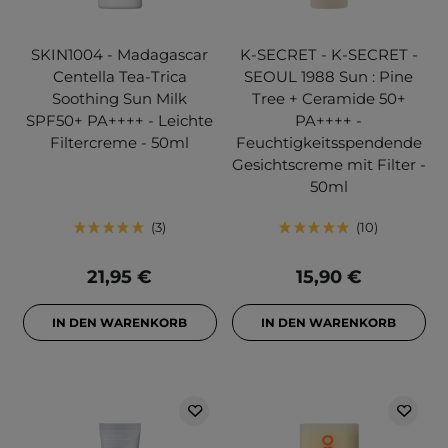
SKIN1004 - Madagascar
K-SECRET - K-SECRET -
Centella Tea-Trica
SEOUL 1988 Sun : Pine
Soothing Sun Milk
Tree + Ceramide 50+
SPF50+ PA++++ - Leichte
PA++++ -
Filtercreme - 50ml
Feuchtigkeitsspendende
Gesichtscreme mit Filter -
50ml
3
10
21,95 €
15,90 €
IN DEN WARENKORB
IN DEN WARENKORB