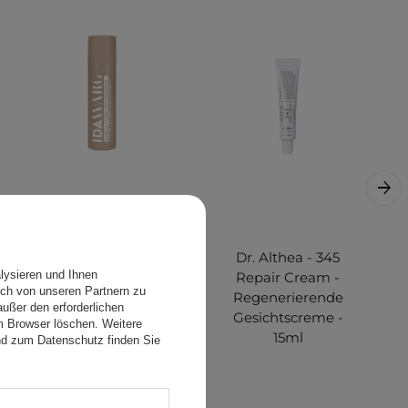
IDA WARG - Dry
Dr. Althea - 345
lysieren und Ihnen
Shampoo -
Repair Cream -
ch von unseren Partnern zu
Trockenes
Regenerierende
ußer den erforderlichen
Shampoo für das
Gesichtscreme -
em Browser löschen. Weitere
Haar - Vanilla
15ml
nd zum Datenschutz finden Sie
Fudge - 150ml