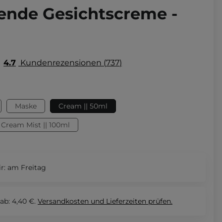
ende Gesichtscreme -
4.7
Kundenrezensionen
737
Maske
Cream || 50ml
Cream Mist || 100ml
r:
am Freitag
ab: 4,40 €.
Versandkosten und Lieferzeiten
prüfen.