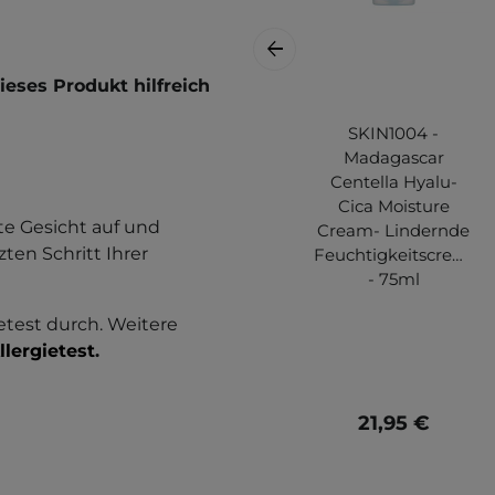
eses Produkt hilfreich
SKIN1004 -
Madagascar
Centella Hyalu-
Cica Moisture
te Gesicht auf und
Cream- Lindernde
zten Schritt Ihrer
Feuchtigkeitscreme
- 75ml
etest durch. Weitere
llergietest
.
21,95 €