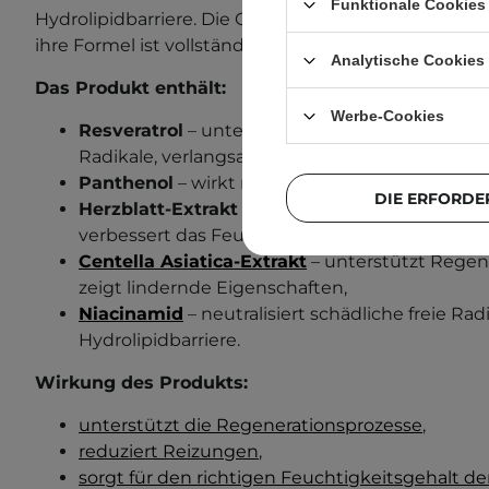
Funktionale Cookies 
Hydrolipidbarriere. Die Creme befindet sich in eine
ihre Formel ist vollständig für Veganer geeignet.
Analytische Cookies
Das Produkt enthält:
Werbe-Cookies
Resveratrol
– unterstützt die Regeneration der 
Radikale, verlangsamt den Alterungsprozess,
Panthenol
– wirkt regenerierend, lindernd un
DIE ERFORDE
Herzblatt-Extrakt
– lindert Reizungen, reduzi
verbessert das Feuchtigkeitsniveau der Haut,
Centella Asiatica-Extrakt
– unterstützt Regen
zeigt lindernde Eigenschaften,
Niacinamid
– neutralisiert schädliche freie Radi
Hydrolipidbarriere.
Wirkung des Produkts:
unterstützt die Regenerationsprozesse
,
reduziert Reizungen
,
sorgt für den richtigen Feuchtigkeitsgehalt de