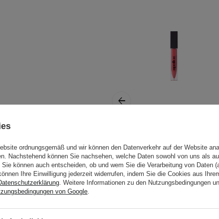
t wurde, die Beruhigung,
altige und sorgfältig
ies
e wie
Panthenol
,
Apollca - Lipgloss -
. Diese einzigartige
Website ordnungsgemäß und wir können den Datenverkehr auf der Website ana
05 Orange Lips -
ngen, unterstützt die
gen. Nachstehend können Sie nachsehen, welche Daten sowohl von uns als au
6ml
Sie können auch entscheiden, ob und wem Sie die Verarbeitung von Daten (a
 optimale
können Ihre Einwilligung jederzeit widerrufen, indem Sie die Cookies aus Ihr
ung wird die Haut weich,
Datenschutzerklärung
. Weitere Informationen zu den Nutzungsbedingungen u
nd des Komforts.
tzungsbedingungen von Google
.
ol
und
Niacinamid
– den
d stärken gleichzeitig die