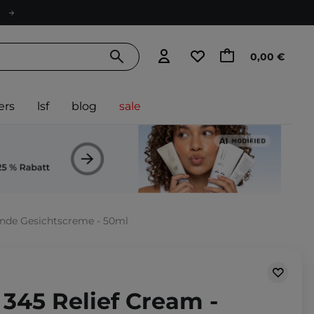
0,00 €
ers
lsf
blog
sale
rende Gesichtscreme - 50ml
- 345 Relief Cream -