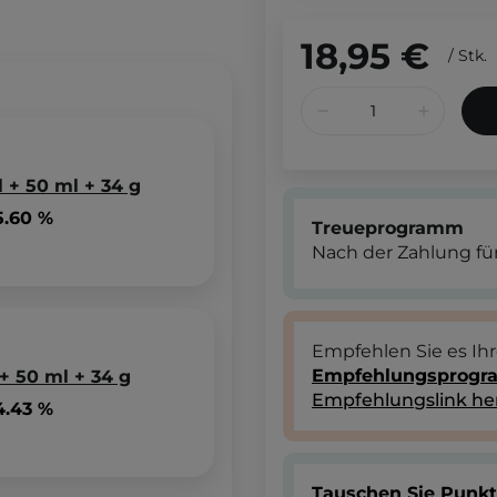
18,95 €
/
Stk.
l + 50 ml + 34 g
5.60 %
Treueprogramm
Nach der Zahlung für
Empfehlen Sie es Ih
Empfehlungsprog
 + 50 ml + 34 g
Empfehlungslink he
4.43 %
Tauschen Sie Punk