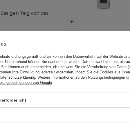
üssigen Talg von der
eses Produkt hilfreich
Aromatica - Tea
ies
Tree Purifying
Tonic -
Website ordnungsgemäß und wir können den Datenverkehr auf der Website ana
gen. Nachstehend können Sie nachsehen, welche Daten sowohl von uns als au
Reinigendes
Sie können auch entscheiden, ob und wem Sie die Verarbeitung von Daten (a
Kopfhaut-Tonikum
können Ihre Einwilligung jederzeit widerrufen, indem Sie die Cookies aus Ihr
 auf das Haar auf und
- 100ml
Datenschutzerklärung
. Weitere Informationen zu den Nutzungsbedingungen u
von Shampoo oder nach dem
tzungsbedingungen von Google
.
(erforderlich)
 Schauen Sie sich unsere
13,20 €
etest durch. Weitere