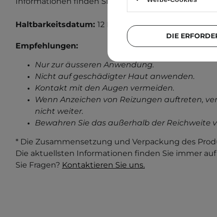
Informationen finden Sie in unserem Beitrag über
A
Haltbarkeitsdatum:
12 Monate nach dem Öffnen.
DIE ERFORDE
Empfehlungen:
Nur zur äusseren Anwendung.
Nicht auf geschädigter Haut anwenden.
Kontakt mit den Augen vermeiden.
Wenn Anzeichen von Reizungen auftreten, ve
nicht weiter.
Bewahren Sie das außerhalb der Reichweite v
* Die Zusammensetzung und Verpackung des Produ
Die aktuellsten Informationen finden Sie immer au
Sie Fragen?
Kontaktieren Sie uns.