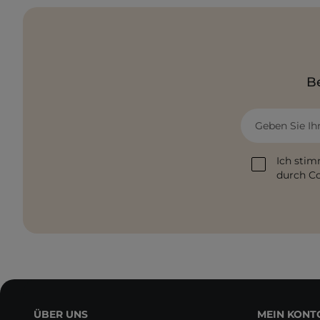
Be
Geben Sie Ih
Ich stim
durch Co
ÜBER UNS
MEIN KONT