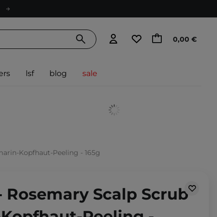
0,00 €
ers
lsf
blog
sale
arin-Kopfhaut-Peeling - 165g
- Rosemary Scalp Scrub
-Kopfhaut-Peeling -