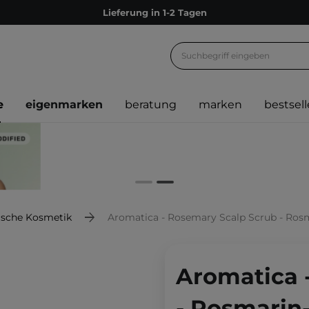
Lieferung in 1-2 Tagen
Empfehle uns weiter und sammle noch mehr Punkte
Kostenloser Versand ab 60 €
Ökologie
e
eigenmarken
beratung
marken
bestsell
Versand nach Deutschland und Österreich
Treueprogramm
Lieferung in 1-2 Tagen
Empfehle uns weiter und sammle noch mehr Punkte
Kostenloser Versand ab 60 €
ische Kosmetik
Aromatica - Rosemary Scalp Scrub - Rosm
Ökologie
Aromatica 
- Rosmarin