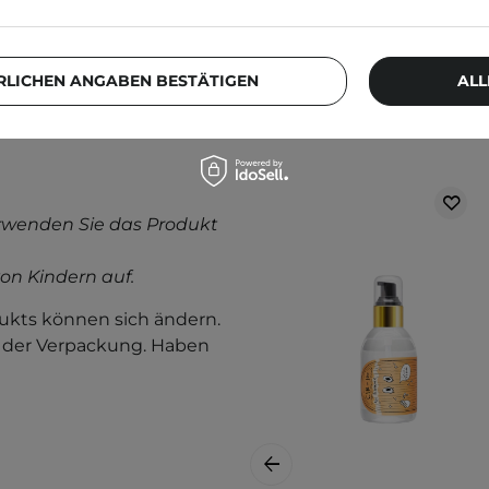
llergietest
.
RLICHEN ANGABEN BESTÄTIGEN
ALL
Weitere Produkt
rwenden Sie das Produkt
on Kindern auf.
kts können sich ändern.
f der Verpackung. Haben