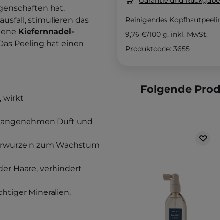
Garantie und Rückgaber
enschaften hat.
usfall, stimulieren das
Reinigendes Kopfhautpeeli
ltene
Kiefernnadel-
9,76 €
/
100 g
, inkl. MwSt.
Das Peeling hat einen
Produktcode: 3655
Folgende Pro
, wirkt
nen angenehmen Duft und
aarwurzeln zum Wachstum
er Haare, verhindert
ichtiger Mineralien.