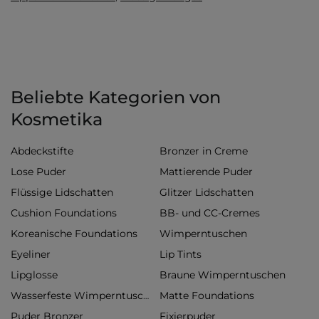
Beliebte Kategorien von
Kosmetika
Abdeckstifte
Bronzer in Creme
Lose Puder
Mattierende Puder
Flüssige Lidschatten
Glitzer Lidschatten
Cushion Foundations
BB- und CC-Cremes
Koreanische Foundations
Wimperntuschen
Eyeliner
Lip Tints
Lipglosse
Braune Wimperntuschen
Matte Foundations
Wasserfeste Wimperntuschen
Puder Bronzer
Fixierpuder