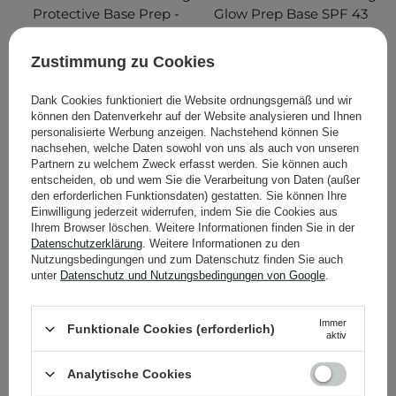
Protective Base Prep -
Glow Prep Base SPF 43
Make-up-Basis - 40ml
PA+++ – Illuminierende
Make-up-Base mit Filter –
Zustimmung zu Cookies
30ml
Dank Cookies funktioniert die Website ordnungsgemäß und wir
können den Datenverkehr auf der Website analysieren und Ihnen
personalisierte Werbung anzeigen. Nachstehend können Sie
nachsehen, welche Daten sowohl von uns als auch von unseren
32,80 €
23,40 €
Partnern zu welchem Zweck erfasst werden. Sie können auch
entscheiden, ob und wem Sie die Verarbeitung von Daten (außer
IN DEN WARENKORB
IN DEN WARENKORB
den erforderlichen Funktionsdaten) gestatten. Sie können Ihre
Einwilligung jederzeit widerrufen, indem Sie die Cookies aus
Ihrem Browser löschen. Weitere Informationen finden Sie in der
Datenschutzerklärung
. Weitere Informationen zu den
Nutzungsbedingungen und zum Datenschutz finden Sie auch
unter
Datenschutz und Nutzungsbedingungen von Google
.
Immer
Funktionale Cookies (erforderlich)
aktiv
Analytische Cookies