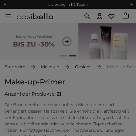
Lieferung in 1-2 Tagen
Empfehle uns weiter und sammle noch mehr Punkte
Kostenloser Versand ab 60 €
Ökologie
Versand nach Deutschland und Österreich
Treueprogramm
Lieferung in 1-2 Tagen
Empfehle uns weiter und sammle noch mehr Punkte
Startseite
Make-up
Gesicht
Make-up-Bas
Kostenloser Versand ab 60 €
Make-up-Primer
Ökologie
Anzahl der Produkte:
21
Die Base bereitet die Haut auf das Make-up vor und
verlängert dessen Haltbarkeit. Sie erhöht die Haftfestigkeit
der Foundation, so dass sie sich leichter auftragen lässt. Sie
kann auch glättende oder ausgleichende Eigenschaften
haben. Für fettige Haut wurden mattierende Grundlagen