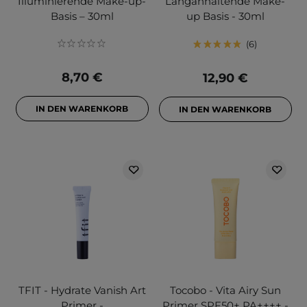
Illuminierende Make-up-
Langanhaltende Make-
Basis – 30ml
up Basis - 30ml
6
8,70 €
12,90 €
IN DEN WARENKORB
IN DEN WARENKORB
TFIT - Hydrate Vanish Art
Tocobo - Vita Airy Sun
Primer -
Primer SPF50+ PA++++ -