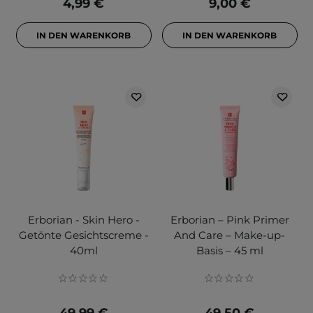
4,99 €
9,00 €
IN DEN WARENKORB
IN DEN WARENKORB
Erborian - Skin Hero -
Erborian – Pink Primer
Getönte Gesichtscreme -
And Care – Make-up-
40ml
Basis – 45 ml