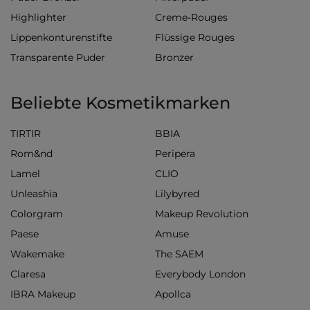
Highlighter
Creme-Rouges
Lippenkonturenstifte
Flüssige Rouges
Transparente Puder
Bronzer
Beliebte Kosmetikmarken
TIRTIR
BBIA
Rom&nd
Peripera
Lamel
CLIO
Unleashia
Lilybyred
Colorgram
Makeup Revolution
Paese
Amuse
Wakemake
The SAEM
Claresa
Everybody London
IBRA Makeup
Apollca