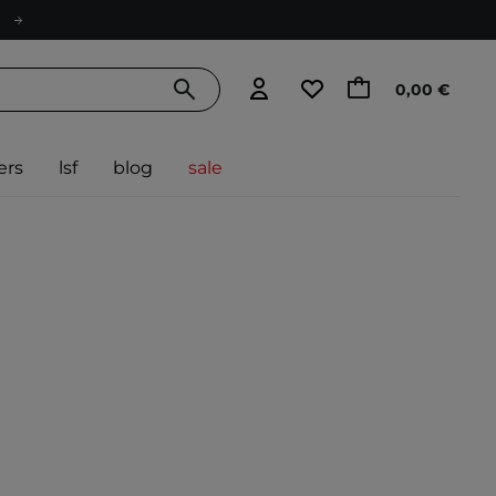
0,00 €
ers
lsf
blog
sale