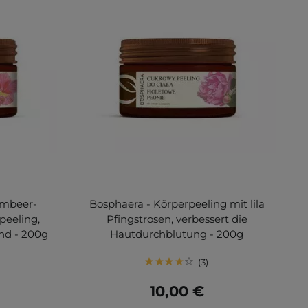
imbeer-
Bosphaera - Körperpeeling mit lila
peeling,
Pfingstrosen, verbessert die
end - 200g
Hautdurchblutung - 200g
3
10,00 €