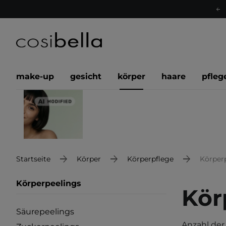
make-up
gesicht
körper
haare
pfleg
Startseite
Körper
Körperpflege
Körper
Körperpeelings
Kör
Säurepeelings
Anzahl der