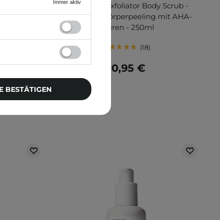
Immer aktiv
 Step Body
Q+A - AHA Exfoliator Body Scrub -
eling-
Glättendes Körperpeeling mit AHA-
k.
Säuren - 250ml
18
10,95 €
E BESTÄTIGEN