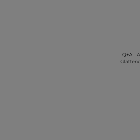
Q+A - A
Glätten