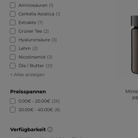
Aminosäuren
1
Centella Asiatica
1
Extrakte
7
Grüner Tee
2
Hyaluronsäure
3
Lehm
2
Nicotinamid
3
Öle / Butter
21
+ Alles anzeigen
Minis
Preisspannen
Pf
0.00€ - 20.00€
26
20.00€ - 40.00€
8
Verfügbarkeit