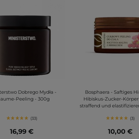
terstwo Dobrego Mydła -
Bosphaera - Saftiges H
laume-Peeling - 300g
Hibiskus-Zucker-Körper
straffend und elastifizier
33
3
16,99 €
10,00 €