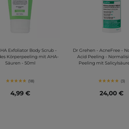
HA Exfoliator Body Scrub -
Dr Grehen - AcneFree - N
des Körperpeeling mit AHA-
Acid Peeling - Normalis
Säuren - 50ml
Peeling mit Salicylsäur
18
3
4,99 €
24,00 €