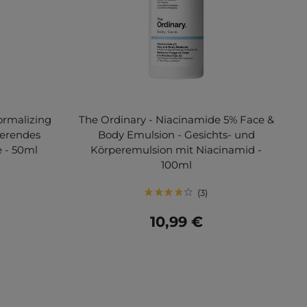
ormalizing
The Ordinary - Niacinamide 5% Face &
ierendes
Body Emulsion - Gesichts- und
e - 50ml
Körperemulsion mit Niacinamid -
100ml
3
10,99 €