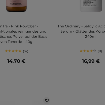
nTra - Pink Pow(d)er -
The Ordinary - Salicylic Ac
nktionales reinigendes und
Serum - Glättendes Körp
isches Pulver auf der Basis
240ml
von Tonerde - 40g
52
11
14,70 €
16,99 €