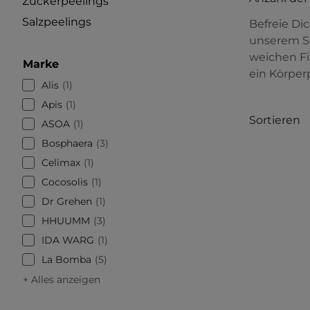
Zuckerpeelings
Salzpeelings
Befreie Di
unserem So
weichen Fi
Marke
ein Körper
Alis
1
Apis
1
Sortieren
ASOA
1
Bosphaera
3
Celimax
1
Cocosolis
1
Dr Grehen
1
HHUUMM
3
IDA WARG
1
La Bomba
5
+ Alles anzeigen