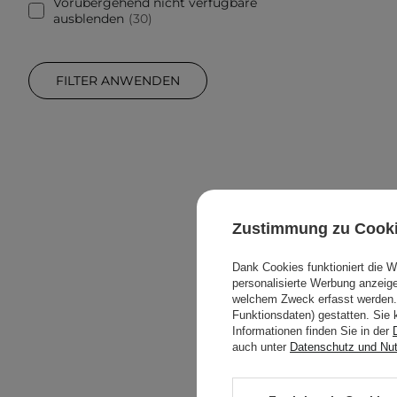
Vorübergehend nicht verfügbare
ausblenden
30
FILTER ANWENDEN
Zustimmung zu Cook
Dank Cookies funktioniert die 
personalisierte Werbung anzei
welchem Zweck erfasst werden. 
Funktionsdaten) gestatten. Sie 
Informationen finden Sie in der
auch unter
Datenschutz und Nu