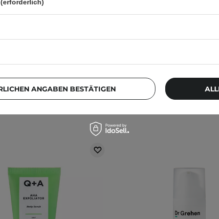
(erforderlich)
Körperpeeling - Rose - 120ml
Celimax - Ji.Woo.Gae One
Brightening Pad - Pe
Körperpads - 60St
3
5
8,20 €
11,99 €
RLICHEN ANGABEN BESTÄTIGEN
ALL