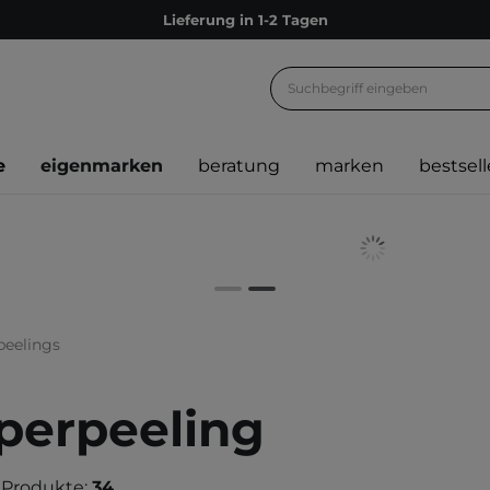
Lieferung in 1-2 Tagen
Empfehle uns weiter und sammle noch mehr Punkte
Kostenloser Versand ab 60 €
Ökologie
e
eigenmarken
beratung
marken
bestsell
Versand nach Deutschland und Österreich
Treueprogramm
Lieferung in 1-2 Tagen
Empfehle uns weiter und sammle noch mehr Punkte
Kostenloser Versand ab 60 €
peelings
Ökologie
perpeeling
 Produkte:
34