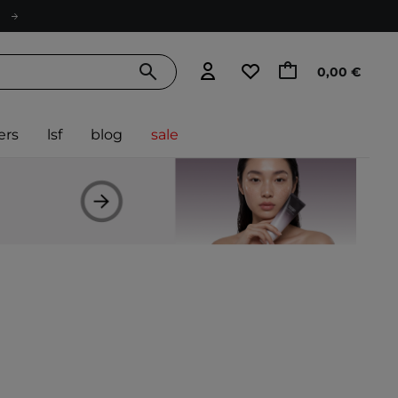
0,00 €
ers
lsf
blog
sale