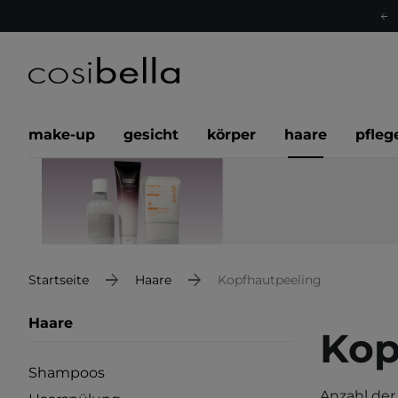
make-up
gesicht
körper
haare
pfleg
Startseite
Haare
Kopfhautpeeling
Haare
Kop
Shampoos
Anzahl der