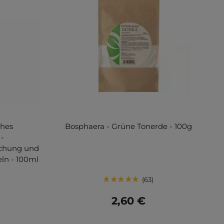
ches
Bosphaera - Grüne Tonerde - 100g
-
ischung und
ln - 100ml
63
2,60 €