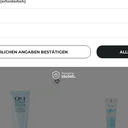
(erforderlich)
18
16
5,00 €
4,60 €
RLICHEN ANGABEN BESTÄTIGEN
ALL