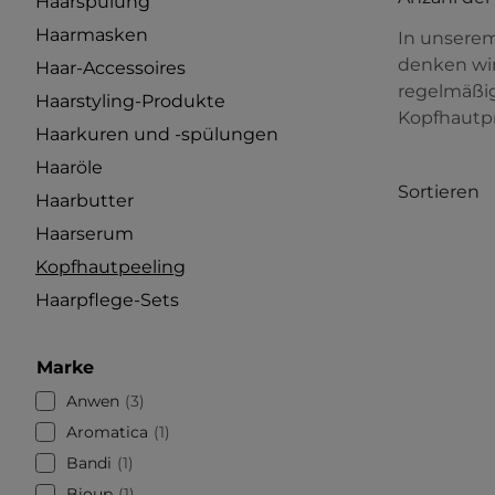
Haarspülung
Haarmasken
In unserem
denken wir
Haar-Accessoires
regelmäßig
Haarstyling-Produkte
Kopfhautp
Haarkuren und -spülungen
Haaröle
Sortieren
Haarbutter
Haarserum
Kopfhautpeeling
Haarpflege-Sets
Marke
Anwen
3
Aromatica
1
Bandi
1
Bioup
1