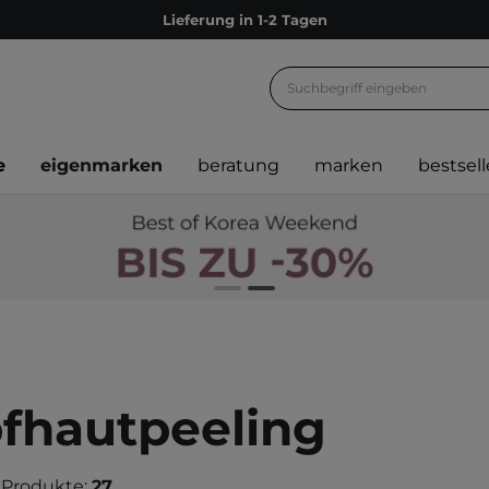
Empfehle uns weiter und sammle noch mehr Punkte
Kostenloser Versand ab 60 €
Ökologie
Versand nach Deutschland und Österreich
e
eigenmarken
beratung
marken
bestsell
Treueprogramm
Lieferung in 1-2 Tagen
Empfehle uns weiter und sammle noch mehr Punkte
Kostenloser Versand ab 60 €
Ökologie
fhautpeeling
 Produkte:
27