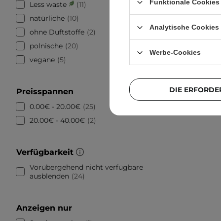
Funktionale Cookies 
Less waste
11
natürliche
10
Analytische Cookies
ohne Duftstoffe
2
polnische
20
Werbe-Cookies
vegane
5
DIE ERFORDE
Preisspannen
0.00€ - 20.00€
25
20.00€ - 40.00€
2
Verfügbarkeit
Vorübergehend nicht verfügbare
ausblenden
24
Anzeigen nur