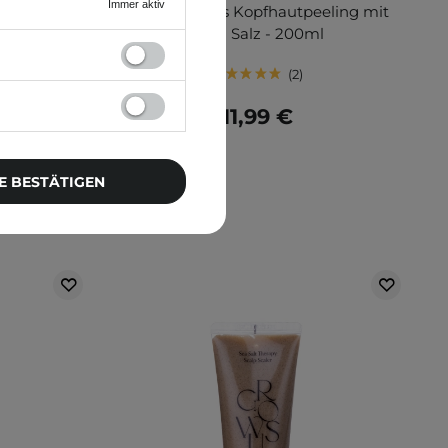
Immer aktiv
- Reinigendes Kopfhautpeeling mit
Rosa Salz - 200ml
2
11,99 €
E BESTÄTIGEN