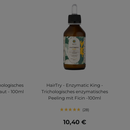
hologisches
HairTry - Enzymatic King -
aut - 100ml
Trichologisches enzymatisches
Peeling mit Ficin -100ml
28
10,40 €