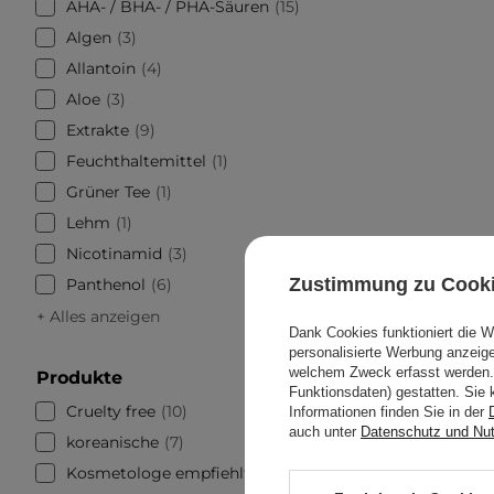
AHA- / BHA- / PHA-Säuren
15
Algen
3
Allantoin
4
Aloe
3
Extrakte
9
Feuchthaltemittel
1
Grüner Tee
1
Lehm
1
Nicotinamid
3
Zustimmung zu Cook
Panthenol
6
+ Alles anzeigen
Dank Cookies funktioniert die 
personalisierte Werbung anzei
welchem Zweck erfasst werden. 
Produkte
Funktionsdaten) gestatten. Sie 
Cruelty free
10
Informationen finden Sie in der
auch unter
Datenschutz und Nu
koreanische
7
Kosmetologe empfiehlt
5
Bospha