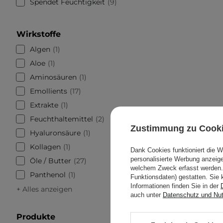
Spendet Feuchtigkeit
9
Wirkstoffe
Algen
1
Aloe
1
Aminosäuren
1
Emollients
17
Extrakte
1
Feuchthaltemittel
2
Zustimmung zu Cook
Hyaluronsäure
1
Kollagen
1
Dank Cookies funktioniert die 
personalisierte Werbung anzei
Öle / Butter
27
welchem Zweck erfasst werden. 
Panthenol
1
Funktionsdaten) gestatten. Sie 
Informationen finden Sie in der
+ Alles anzeigen
auch unter
Datenschutz und Nu
Produkte