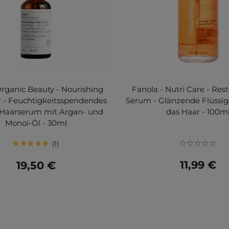
Organic Beauty - Nourishing
Fanola - Nutri Care - Res
ir - Feuchtigkeitsspendendes
Serum - Glänzende Flüssigkr
 - Haarserum mit Argan- und
das Haar - 100m
Monoi-Öl - 30ml
1
11,99 €
19,50 €