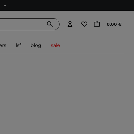
0,00 €
ers
lsf
blog
sale