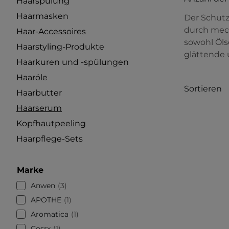
Haarspülung
Haarmasken
Der Schutz
durch mech
Haar-Accessoires
sowohl Öls
Haarstyling-Produkte
glättende 
Haarkuren und -spülungen
Haaröle
Sortieren
Haarbutter
Haarserum
Kopfhautpeeling
Haarpflege-Sets
Marke
Anwen
3
APOTHE
1
Aromatica
1
Cosrx
1