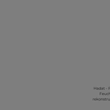
Hadat - 
Feuch
rekonstr