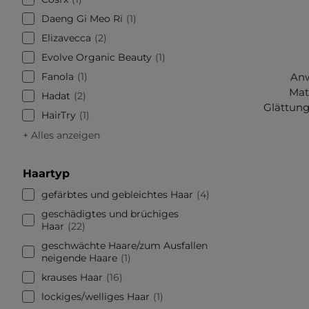
Daeng Gi Meo Ri
1
Elizavecca
2
Evolve Organic Beauty
1
Fanola
1
Anw
Mat
Hadat
2
Glättung
HairTry
1
+ Alles anzeigen
Haartyp
gefärbtes und gebleichtes Haar
4
geschädigtes und brüchiges
Haar
22
geschwächte Haare/zum Ausfallen
neigende Haare
1
krauses Haar
16
lockiges/welliges Haar
1