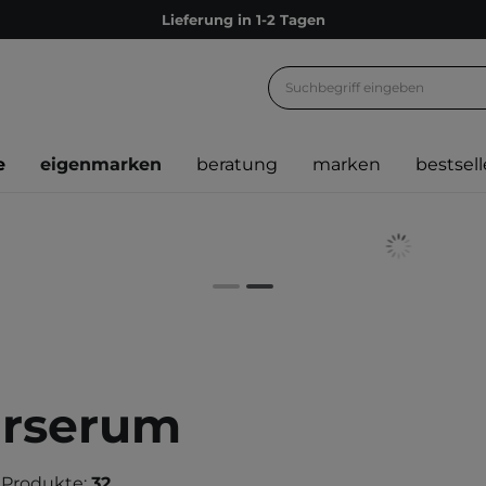
Lieferung in 1-2 Tagen
Empfehle uns weiter und sammle noch mehr Punkte
Kostenloser Versand ab 60 €
Ökologie
e
eigenmarken
beratung
marken
bestsell
Versand nach Deutschland und Österreich
Treueprogramm
Lieferung in 1-2 Tagen
Empfehle uns weiter und sammle noch mehr Punkte
Kostenloser Versand ab 60 €
Ökologie
rserum
 Produkte:
32