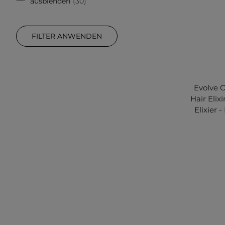
ausblenden
30
FILTER ANWENDEN
Evolve 
Hair Elix
Elixier