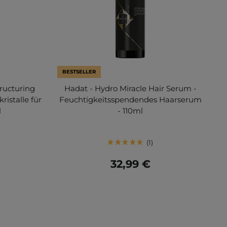
BESTSELLER
tructuring
Hadat - Hydro Miracle Hair Serum -
istalle für
Feuchtigkeitsspendendes Haarserum
l
- 110ml
1
32,99 €