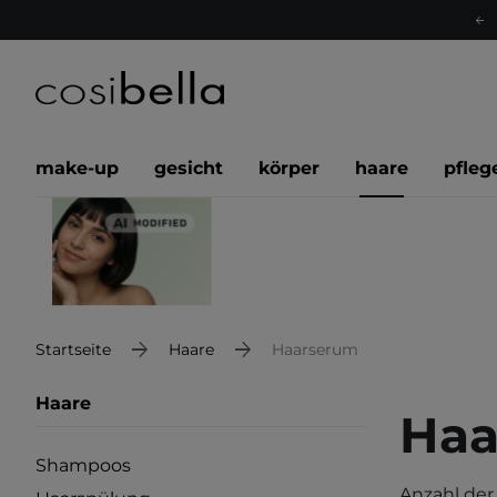
make-up
gesicht
körper
haare
pfleg
Startseite
Haare
Haarserum
Haare
Haa
Shampoos
Anzahl der