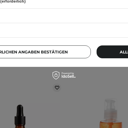
(erforderlich)
Meo Ri - Professional Herbal
Elizavecca - CER-100 Colla
herapy Essence Oil -
Hair A+ Muscle Essence -
rierendes Haaröl - 140ml
Haaressenz - 150 
14,10 €
15,99 €
RLICHEN ANGABEN BESTÄTIGEN
ALL