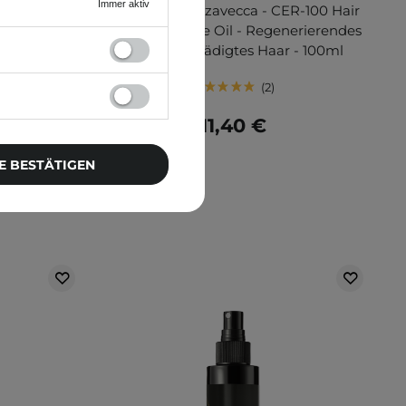
Immer aktiv
gen Coating
Elizavecca - Elizavecca - CER-100 Hair
 Kollagen-
Muscle Essence Oil - Regenerierendes
ml
Öl für geschädigtes Haar - 100ml
2
11,40 €
E BESTÄTIGEN