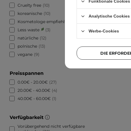
Funktionale Cookies 
Daeng Gi 
Cruelty free
10
T
koreanische
10
Regene
Analytische Cookies
Kosmetologe empfiehlt
2
Less waste
3
Werbe-Cookies
natürliche
12
polnische
13
DIE ERFORDE
vegane
9
Preisspannen
0.00€ - 20.00€
27
20.00€ - 40.00€
4
40.00€ - 60.00€
1
Verfügbarkeit
Vorübergehend nicht verfügbare