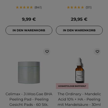
841
511
9,99 €
29,95 €
IN DEN WARENKORB
IN DEN WARENKORB
KOSMETOLOGE EMPFIEHLT
Celimax - Ji.Woo.Gae BHA
The Ordinary - Mandelic
Peeling Pad - Peeling
Acid 10% + HA - Peeling
Gesicht Pads - 60 Stk.
mit Mandelsäure - 30ml