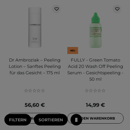
NEU
Dr Ambroziak – Peeling
FULLY - Green Tomato
Lotion – Sanftes Peeling
Acid 20 Wash Off Peeling
für das Gesicht – 175 ml
Serum - Gesichtspeeling -
50 ml
56,60 €
14,99 €
IN DEN WARENKORB
IN DEN WARENKORB
FILTERN
SORTIEREN