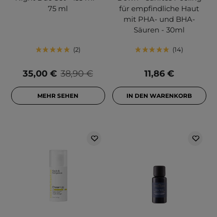
75 ml
für empfindliche Haut
mit PHA- und BHA-
Säuren - 30ml
2
14
35,00 €
38,90 €
11,86 €
MEHR SEHEN
IN DEN WARENKORB