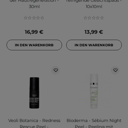
der Hautregeneration -
reinigende Gesichtspads -
30ml
10x10ml
16,99 €
13,99 €
IN DEN WARENKORB
IN DEN WARENKORB
Veoli Botanica - Redness
Bioderma - Sébium Night
Rescue Peel -
Peel - Peeling mit