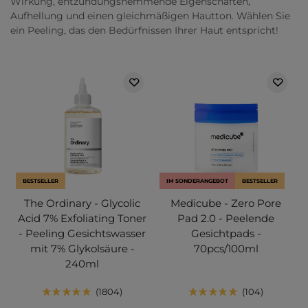
Wirkung, entzündungshemmende Eigenschaften,
Aufhellung und einen gleichmäßigen Hautton. Wählen Sie
ein Peeling, das den Bedürfnissen Ihrer Haut entspricht!
BESTSELLER
IM SONDERANGEBOT
BESTSELLER
The Ordinary - Glycolic
Medicube - Zero Pore
Acid 7% Exfoliating Toner
Pad 2.0 - Peelende
- Peeling Gesichtswasser
Gesichtpads -
mit 7% Glykolsäure -
70pcs/100ml
240ml
1804
104