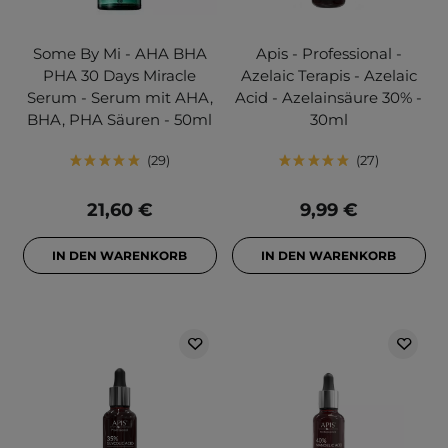
Some By Mi - AHA BHA
Apis - Professional -
PHA 30 Days Miracle
Azelaic Terapis - Azelaic
Serum - Serum mit AHA,
Acid - Azelainsäure 30% -
BHA, PHA Säuren - 50ml
30ml
29
27
21,60 €
9,99 €
IN DEN WARENKORB
IN DEN WARENKORB