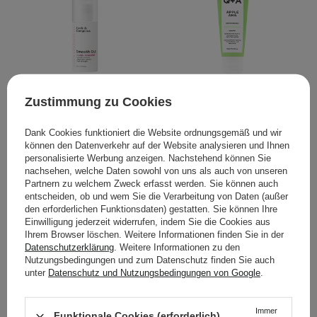
Zustimmung zu Cookies
Geek & Gorgeous -
Q+A -Apple AHA -
Smooth Out - Starkes
Exfoliating Gel - Peeling
Dank Cookies funktioniert die Website ordnungsgemäß und wir
Peeling mit 12 % Glykol-
Gel mit Apfelsäure - 75ml
können den Datenverkehr auf der Website analysieren und Ihnen
und Milchsäure - 30 ml
personalisierte Werbung anzeigen. Nachstehend können Sie
nachsehen, welche Daten sowohl von uns als auch von unseren
12
8
Partnern zu welchem Zweck erfasst werden. Sie können auch
entscheiden, ob und wem Sie die Verarbeitung von Daten (außer
den erforderlichen Funktionsdaten) gestatten. Sie können Ihre
11,95 €
9,95 €
Einwilligung jederzeit widerrufen, indem Sie die Cookies aus
Ihrem Browser löschen. Weitere Informationen finden Sie in der
Datenschutzerklärung
. Weitere Informationen zu den
IN DEN WARENKORB
IN DEN WARENKORB
Nutzungsbedingungen und zum Datenschutz finden Sie auch
unter
Datenschutz und Nutzungsbedingungen von Google
.
Immer
Funktionale Cookies (erforderlich)