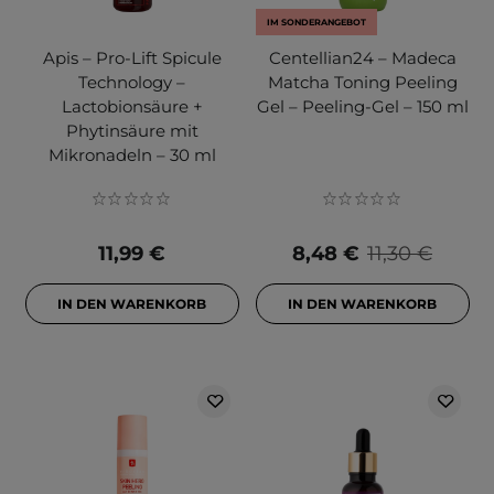
IM SONDERANGEBOT
Apis – Pro-Lift Spicule
Centellian24 – Madeca
Technology –
Matcha Toning Peeling
Lactobionsäure +
Gel – Peeling-Gel – 150 ml
Phytinsäure mit
Mikronadeln – 30 ml
11,99 €
8,48 €
11,30 €
IN DEN WARENKORB
IN DEN WARENKORB