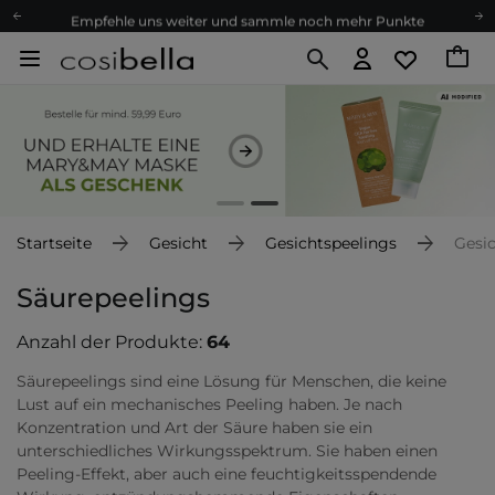
Empfehle uns weiter und sammle noch mehr Punkte
Kostenloser Versand ab 60 €
Ökologie
Versand nach Deutschland und Österreich
Treueprogramm
Lieferung in 1-2 Tagen
Empfehle uns weiter und sammle noch mehr Punkte
Kostenloser Versand ab 60 €
Startseite
Gesicht
Gesichtspeelings
Gesic
Ökologie
Säurepeelings
Anzahl der Produkte:
64
Säurepeelings sind eine Lösung für Menschen, die keine
Lust auf ein mechanisches Peeling haben. Je nach
Konzentration und Art der Säure haben sie ein
unterschiedliches Wirkungsspektrum. Sie haben einen
Peeling-Effekt, aber auch eine feuchtigkeitsspendende