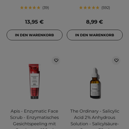
39
592
13,95 €
8,99 €
IN DEN WARENKORB
IN DEN WARENKORB
Apis - Enzymatic Face
The Ordinary - Salicylic
Scrub - Enzymatisches
Acid 2% Anhydrous
Gesichtspeeling mit
Solution - Salicylsäure-