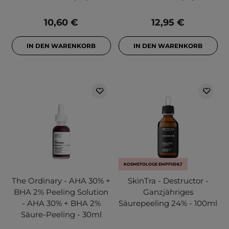
10,60 €
12,95 €
IN DEN WARENKORB
IN DEN WARENKORB
KOSMETOLOGE EMPFIEHLT
The Ordinary - AHA 30% +
SkinTra - Destructor -
BHA 2% Peeling Solution
Ganzjähriges
- AHA 30% + BHA 2%
Säurepeeling 24% - 100ml
Säure-Peeling - 30ml