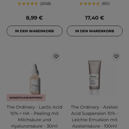
2658
851
8,99 €
17,40 €
IN DEN WARENKORB
IN DEN WARENKORB
KOSMETOLOGE EMPFIEHLT
The Ordinary - Lactic Acid
The Ordinary - Azelaic
10% + HA - Peeling mit
Acid Suspension 10% -
Milchsäure und
Leichte Emulsion mit
Hyaluronsäure - 30ml
Azelainsäure - 100ml