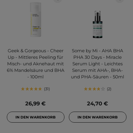
Geek & Gorgeous - Cheer
Some by Mi - AHA BHA
Up - Mittleres Peeling für
PHA 30 Days - Miracle
Misch- und Aknehaut mit
Serum Light - Leichtes
6% Mandelsäure und BHA
Serum mit AHA-, BHA-
- 100ml
und PHA-Säuren - 50ml
31
2
26,99 €
24,70 €
IN DEN WARENKORB
IN DEN WARENKORB