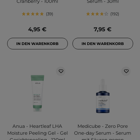
Cranberry - 100ml
Serum - 30ml
39
192
4,95 €
7,95 €
IN DEN WARENKORB
IN DEN WARENKORB
Anua - Heartleaf LHA
Medicube - Zero Pore
Moisture Peeling Gel - Gel
One-day Serum - Serum
Gesichtspeeling - 120ml
mit Säuren gegen