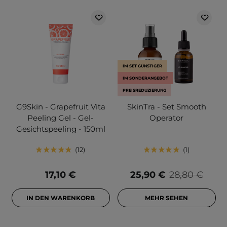
IM SET GÜNSTIGER
IM SONDERANGEBOT
PREISREDUZIERUNG
G9Skin - Grapefruit Vita
SkinTra - Set Smooth
Peeling Gel - Gel-
Operator
Gesichtspeeling - 150ml
12
1
17,10 €
25,90 €
28,80 €
IN DEN WARENKORB
MEHR SEHEN