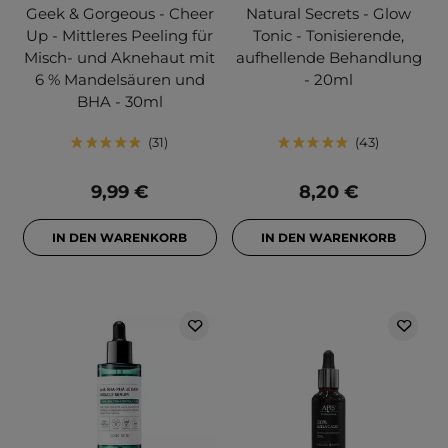
Geek & Gorgeous - Cheer
Natural Secrets - Glow
Up - Mittleres Peeling für
Tonic - Tonisierende,
Misch- und Aknehaut mit
aufhellende Behandlung
6 % Mandelsäuren und
- 20ml
BHA - 30ml
31
43
9,99 €
8,20 €
IN DEN WARENKORB
IN DEN WARENKORB