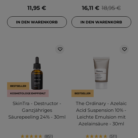
11,95 €
16,11 €
18,95 €
IN DEN WARENKORB
IN DEN WARENKORB
BESTSELLER
KOSMETOLOGE EMPFIEHLT
BESTSELLER
SkinTra - Destructor -
The Ordinary - Azelaic
Ganzjähriges
Acid Suspension 10% -
Säurepeeling 24% - 30ml
Leichte Emulsion mit
Azelainsäure - 30ml
851
511