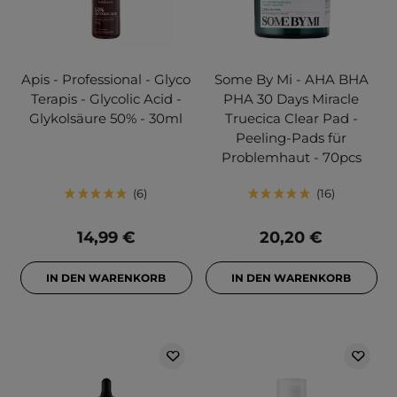
Apis - Professional - Glyco
Some By Mi - AHA BHA
Terapis - Glycolic Acid -
PHA 30 Days Miracle
Glykolsäure 50% - 30ml
Truecica Clear Pad -
Peeling-Pads für
Problemhaut - 70pcs
6
16
14,99 €
20,20 €
IN DEN WARENKORB
IN DEN WARENKORB