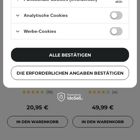
aktiv
Analytische Cookies
Werbe-Cookies
Dermalogica - Daily
Medik8 - Sleep Glycolic -
ALLE BESTÄTIGEN
Superfoliant -
Nachtpeeling mit AHA-
Hochaktiver Peeling-
Technologie mit
Puder - 13g
verzögerter Freisetzung -
DIE ERFORDERLICHEN ANGABEN BESTÄTIGEN
30ml
16
4
20,95 €
49,99 €
IN DEN WARENKORB
IN DEN WARENKORB