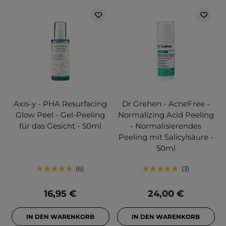
Axis-y - PHA Resurfacing
Dr Grehen - AcneFree -
Glow Peel - Gel-Peeling
Normalizing Acid Peeling
für das Gesicht - 50ml
- Normalisierendes
Peeling mit Salicylsäure -
50ml
6
3
16,95 €
24,00 €
IN DEN WARENKORB
IN DEN WARENKORB