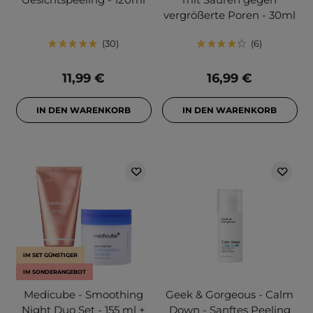
vergrößerte Poren - 30ml
30
6
11,99 €
16,99 €
IN DEN WARENKORB
IN DEN WARENKORB
IM SET GÜNSTIGER
IM SONDERANGEBOT
Medicube - Smoothing
Geek & Gorgeous - Calm
Night Duo Set - 155 ml +
Down - Sanftes Peeling