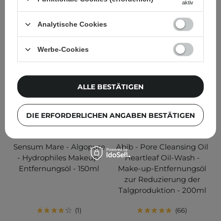
aktiv
IN DEN WARENKORB
IN DEN WARENKORB
Analytische Cookies
Werbe-Cookies
ALLE BESTÄTIGEN
DIE ERFORDERLICHEN ANGABEN BESTÄTIGEN
Sensum Mare - Algopure
Abib - Pore Cleansing Oil
- Hydrophiles Makeup-
Heartleaf Oil-Wash -
Entfernungsöl - 150ml
Make-up-Entfernungsöl
zur Reduzierung der
Talgproduktion - 200ml
1
66