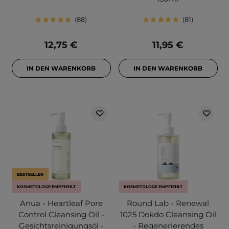
88
81
12,75 €
11,95 €
IN DEN WARENKORB
IN DEN WARENKORB
BESTSELLER
KOSMETOLOGE EMPFIEHLT
KOSMETOLOGE EMPFIEHLT
Anua - Heartleaf Pore
Round Lab - Renewal
Control Cleansing Oil -
1025 Dokdo Cleansing Oil
Gesichtsreinigungsöl -
- Regenerierendes