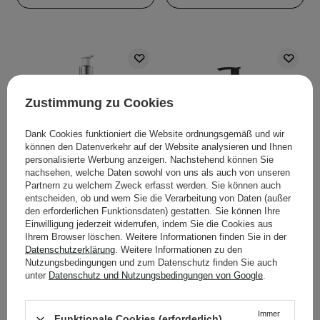
Zustimmung zu Cookies
Dank Cookies funktioniert die Website ordnungsgemäß und wir
können den Datenverkehr auf der Website analysieren und Ihnen
personalisierte Werbung anzeigen. Nachstehend können Sie
nachsehen, welche Daten sowohl von uns als auch von unseren
Bandi - Pure Care -
Veoli Botanica - Squeeze
Partnern zu welchem Zweck erfasst werden. Sie können auch
entscheiden, ob und wem Sie die Verarbeitung von Daten (außer
Vitamin Make-up-
an Orange -
den erforderlichen Funktionsdaten) gestatten. Sie können Ihre
Entfernungsöl für Gesicht,
Emulgierendes Make-up-
Einwilligung jederzeit widerrufen, indem Sie die Cookies aus
Augen und Lippen -
Entfernungsöl und LSF -
Ihrem Browser löschen. Weitere Informationen finden Sie in der
230ml
132,7g
Datenschutzerklärung
. Weitere Informationen zu den
Nutzungsbedingungen und zum Datenschutz finden Sie auch
unter
Datenschutz und Nutzungsbedingungen von Google
.
64
7
11,99 €
21,99 €
Immer
Funktionale Cookies (erforderlich)