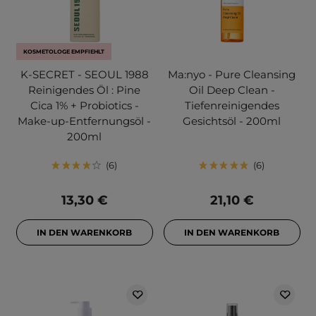
KOSMETOLOGE EMPFIEHLT
K-SECRET - SEOUL 1988
Ma:nyo - Pure Cleansing
Reinigendes Öl : Pine
Oil Deep Clean -
Cica 1% + Probiotics -
Tiefenreinigendes
Make-up-Entfernungsöl -
Gesichtsöl - 200ml
200ml
6
6
13,30 €
21,10 €
IN DEN WARENKORB
IN DEN WARENKORB