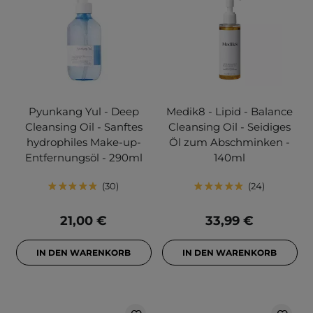
Pyunkang Yul - Deep
Medik8 - Lipid - Balance
Cleansing Oil - Sanftes
Cleansing Oil - Seidiges
hydrophiles Make-up-
Öl zum Abschminken -
Entfernungsöl - 290ml
140ml
30
24
21,00 €
33,99 €
IN DEN WARENKORB
IN DEN WARENKORB