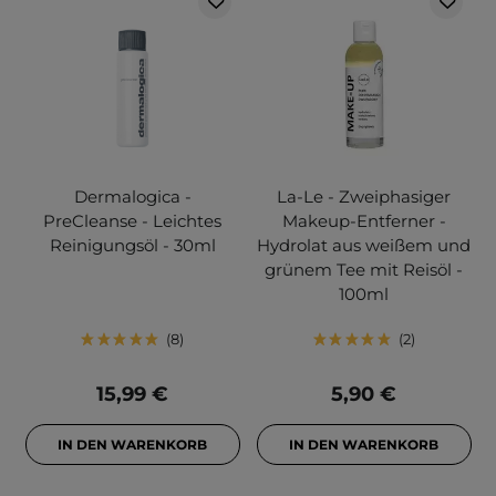
Dermalogica -
La-Le - Zweiphasiger
PreCleanse - Leichtes
Makeup-Entferner -
Reinigungsöl - 30ml
Hydrolat aus weißem und
grünem Tee mit Reisöl -
100ml
8
2
15,99 €
5,90 €
IN DEN WARENKORB
IN DEN WARENKORB