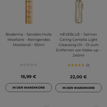
Bioderma - Sensibio Huile
HEVEBLUE - Salmon
Micellaire - Reinigendes
Caring Centella Light
Mizellenöl - 150ml
Cleansing Oil - Öl zum
Entfernen von Make-up -
240ml
2
16,99 €
22,00 €
IN DEN WARENKORB
IN DEN WARENKORB