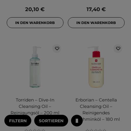
20,10 €
17,40 €
IN DEN WARENKORB
IN DEN WARENKORB
Torriden – Dive-In
Erborian – Centella
Cleansing Oil –
Cleansing Oil –
Reinigungsöl – 200 ml
Reinigendes
Abschminköl – 180 ml
FILTERN
SORTIEREN