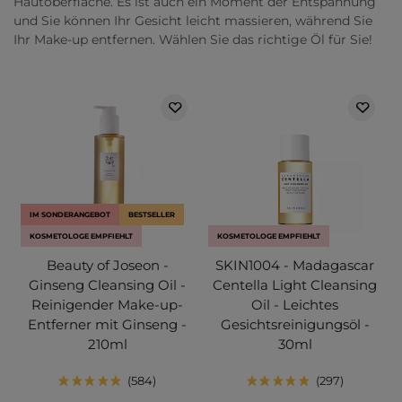
Hautoberfläche. Es ist auch ein Moment der Entspannung
und Sie können Ihr Gesicht leicht massieren, während Sie
Ihr Make-up entfernen. Wählen Sie das richtige Öl für Sie!
IM SONDERANGEBOT
BESTSELLER
KOSMETOLOGE EMPFIEHLT
KOSMETOLOGE EMPFIEHLT
Beauty of Joseon -
SKIN1004 - Madagascar
Ginseng Cleansing Oil -
Centella Light Cleansing
Reinigender Make-up-
Oil - Leichtes
Entferner mit Ginseng -
Gesichtsreinigungsöl -
210ml
30ml
584
297