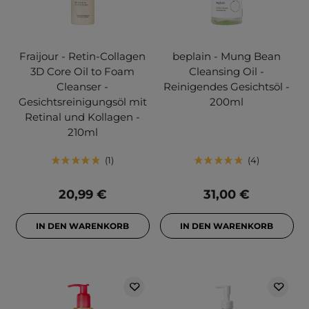
Fraijour - Retin-Collagen
beplain - Mung Bean
3D Core Oil to Foam
Cleansing Oil -
Cleanser -
Reinigendes Gesichtsöl -
Gesichtsreinigungsöl mit
200ml
Retinal und Kollagen -
210ml
1
4
20,99 €
31,00 €
IN DEN WARENKORB
IN DEN WARENKORB