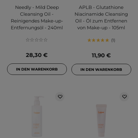
Needly - Mild Deep
APLB - Glutathione
Cleansing Oil -
Niacinamide Cleansing
Reinigendes Make-up-
Oil - Öl zum Entfernen
Entfernungsöl - 240ml
von Make-up - 105ml
1
28,30 €
11,90 €
IN DEN WARENKORB
IN DEN WARENKORB