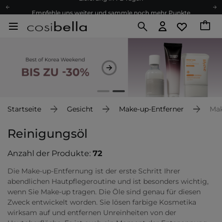
Empfehle uns weiter und sammle noch mehr Punkte
Kostenloser Versand ab 60 €
Ökologie
Versand nach Deutschland und Österreich
Treueprogramm
Lieferung in 1-2 Tagen
Empfehle uns weiter und sammle noch mehr Punkte
Kostenloser Versand ab 60 €
Startseite
Gesicht
Make-up-Entferner
Mak
Ökologie
Reinigungsöl
Anzahl der Produkte:
72
Die Make-up-Entfernung ist der erste Schritt Ihrer
abendlichen Hautpflegeroutine und ist besonders wichtig,
wenn Sie Make-up tragen. Die Öle sind genau für diesen
Zweck entwickelt worden. Sie lösen farbige Kosmetika
wirksam auf und entfernen Unreinheiten von der