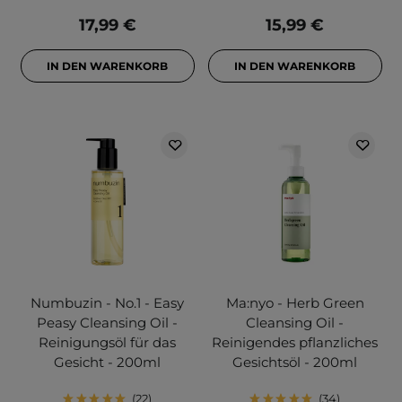
17,99 €
15,99 €
IN DEN WARENKORB
IN DEN WARENKORB
Numbuzin - No.1 - Easy
Ma:nyo - Herb Green
Peasy Cleansing Oil -
Cleansing Oil -
Reinigungsöl für das
Reinigendes pflanzliches
Gesicht - 200ml
Gesichtsöl - 200ml
22
34