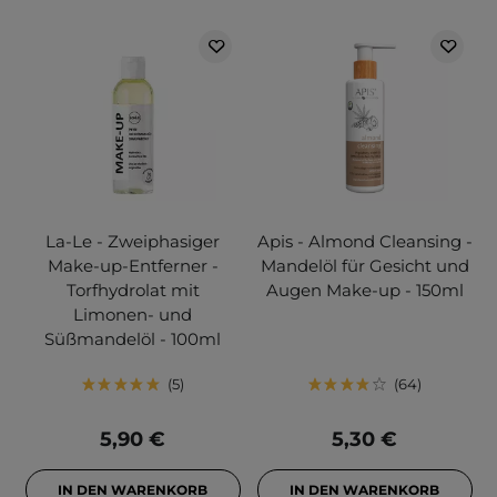
La-Le - Zweiphasiger
Apis - Almond Cleansing -
Make-up-Entferner -
Mandelöl für Gesicht und
Torfhydrolat mit
Augen Make-up - 150ml
Limonen- und
Süßmandelöl - 100ml
5
64
5,90 €
5,30 €
IN DEN WARENKORB
IN DEN WARENKORB