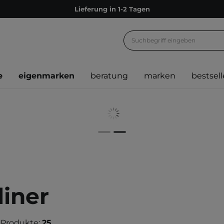
Lieferung in 1-2 Tagen
Empfehle uns weiter und sammle noch mehr Punkte
Kostenloser Versand ab 60 €
Ökologie
e
eigenmarken
beratung
marken
bestsell
Versand nach Deutschland und Österreich
Treueprogramm
Lieferung in 1-2 Tagen
Empfehle uns weiter und sammle noch mehr Punkte
Kostenloser Versand ab 60 €
Ökologie
liner
 Produkte:
25