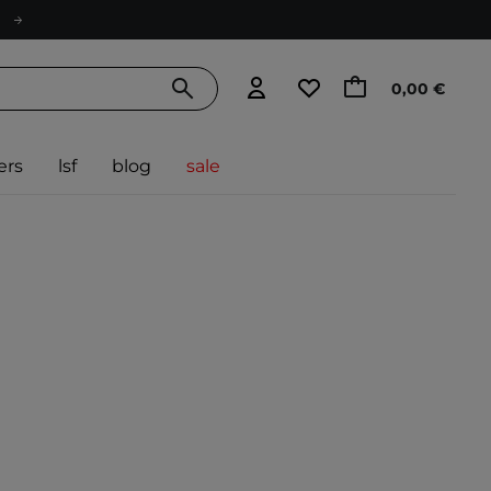
0,00 €
ers
lsf
blog
sale