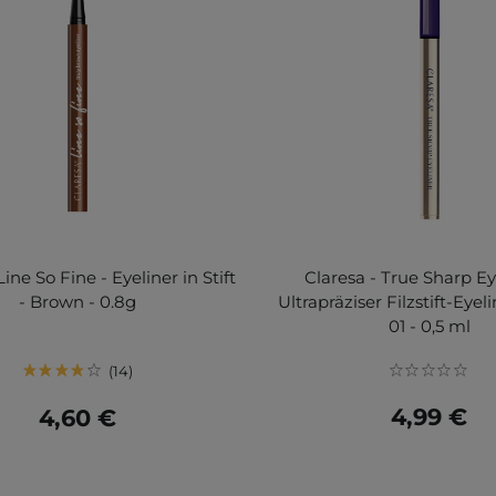
Line So Fine - Eyeliner in Stift
Claresa - True Sharp Ey
- Brown - 0.8g
Ultrapräziser Filzstift-Eyel
01 - 0,5 ml
14
4,99 €
4,60 €