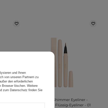
lysieren und Ihnen
ch von unseren Partnern zu
ußer den erforderlichen
em Browser löschen. Weitere
nd zum Datenschutz finden Sie
liner -
LOVRO - Shimmer Eyeliner -
ld - 0,6 g
Glänzender Flüssig-Eyeliner - 01