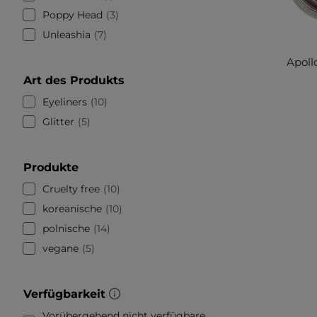
Poppy Head
3
Unleashia
7
Apoll
Art des Produkts
Eyeliners
10
Glitter
5
Produkte
Cruelty free
10
koreanische
10
polnische
14
vegane
5
Verfügbarkeit
Vorübergehend nicht verfügbare