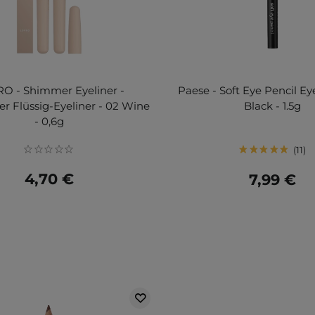
O - Shimmer Eyeliner -
Paese - Soft Eye Pencil Eye
r Flüssig-Eyeliner - 02 Wine
Black - 1.5g
- 0,6g
11
4,70 €
7,99 €