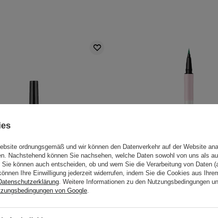
ies
Website ordnungsgemäß und wir können den Datenverkehr auf der Website ana
gen. Nachstehend können Sie nachsehen, welche Daten sowohl von uns als au
Sie können auch entscheiden, ob und wem Sie die Verarbeitung von Daten (a
können Ihre Einwilligung jederzeit widerrufen, indem Sie die Cookies aus Ihr
Datenschutzerklärung
. Weitere Informationen zu den Nutzungsbedingungen u
tzungsbedingungen von Google
.
House - Oh~ m' Eye Line -
LOVRO - Bloomlight Eye
 Eyeliner - Nr.1 - Oh My Black
Flüssiger Eyeliner - Emera