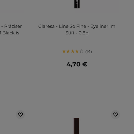
- Präziser
Claresa - Line So Fine - Eyeliner im
1 Black is
Stift - 0,8g
14
4,70 €