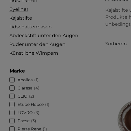
Lidschatten
Eyeliner
Kajalstift
Produkte h
Kajalstifte
unbedingt
Lidschattenbasen
Abdeckstift unter den Augen
Sortieren
Puder unter den Augen
Künstliche Wimpern
Marke
Apollca
1
Claresa
4
CLIO
2
Etude House
1
LOVRO
3
Paese
3
Pierre Rene
1