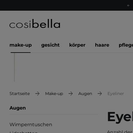
make-up
gesicht
körper
haare
pfleg
Startseite
Make-up
Augen
Eyeliner
Augen
Eye
Wimperntuschen
Anzahl der