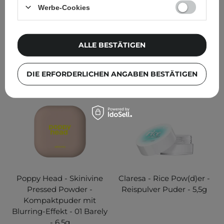
Werbe-Cookies
15,99 €
6,99 €
ALLE BESTÄTIGEN
IN DEN WARENKORB
IN DEN WARENKORB
DIE ERFORDERLICHEN ANGABEN BESTÄTIGEN
Poppy Head - Skinivine
Claresa - Rice Pow(d)er -
Pressed Powder -
Reispulver Puder - 5,5g
Kompaktpuder mit
Blurring-Effekt - 01 Barely
- 6,5g