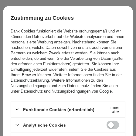
13,20 €
15,70 €
Zustimmung zu Cookies
IN DEN WARENKORB
IN DEN WARENKORB
Dank Cookies funktioniert die Website ordnungsgemäß und wir
können den Datenverkehr auf der Website analysieren und Ihnen
personalisierte Werbung anzeigen. Nachstehend können Sie
nachsehen, welche Daten sowohl von uns als auch von unseren
Partnern zu welchem Zweck erfasst werden. Sie können auch
entscheiden, ob und wem Sie die Verarbeitung von Daten (außer
den erforderlichen Funktionsdaten) gestatten. Sie können Ihre
Einwilligung jederzeit widerrufen, indem Sie die Cookies aus
Ihrem Browser löschen. Weitere Informationen finden Sie in der
Datenschutzerklärung
. Weitere Informationen zu den
Nutzungsbedingungen und zum Datenschutz finden Sie auch
unter
Datenschutz und Nutzungsbedingungen von Google
.
ELROEL - No Sebum
Claresa - Photofix Dust
Immer
Funktionale Cookies (erforderlich)
Fixing Powder -
Matte Powder -
aktiv
Mattierender Puder -
Mattierendes, loses Puder
Lose - 7,7g
- Universal - 8g
Analytische Cookies