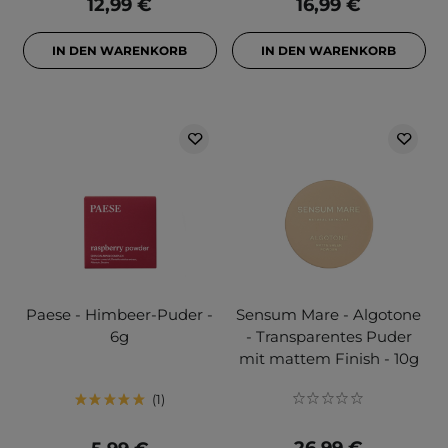
12,99 €
16,99 €
IN DEN WARENKORB
IN DEN WARENKORB
Paese - Himbeer-Puder -
Sensum Mare - Algotone
6g
- Transparentes Puder
mit mattem Finish - 10g
1