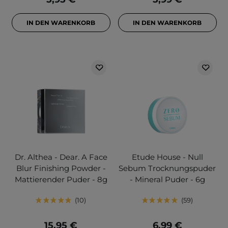
IN DEN WARENKORB
IN DEN WARENKORB
Dr. Althea - Dear. A Face
Etude House - Null
Blur Finishing Powder -
Sebum Trocknungspuder
Mattierender Puder - 8g
- Mineral Puder - 6g
10
59
15,95 €
6,99 €