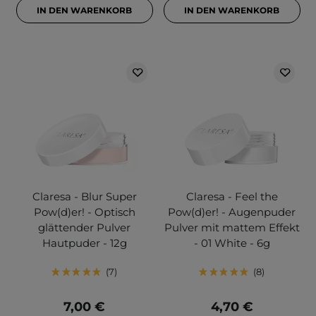
IN DEN WARENKORB
IN DEN WARENKORB
Claresa - Blur Super
Claresa - Feel the
Pow(d)er! - Optisch
Pow(d)er! - Augenpuder
glättender Pulver
Pulver mit mattem Effekt
Hautpuder - 12g
- 01 White - 6g
7
8
7,00 €
4,70 €