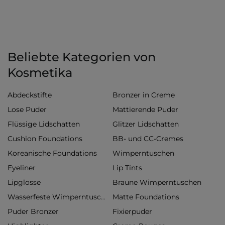
Beliebte Kategorien von
Kosmetika
Abdeckstifte
Bronzer in Creme
Lose Puder
Mattierende Puder
Flüssige Lidschatten
Glitzer Lidschatten
Cushion Foundations
BB- und CC-Cremes
Koreanische Foundations
Wimperntuschen
Eyeliner
Lip Tints
Lipglosse
Braune Wimperntuschen
Matte Foundations
Wasserfeste Wimperntuschen
Puder Bronzer
Fixierpuder