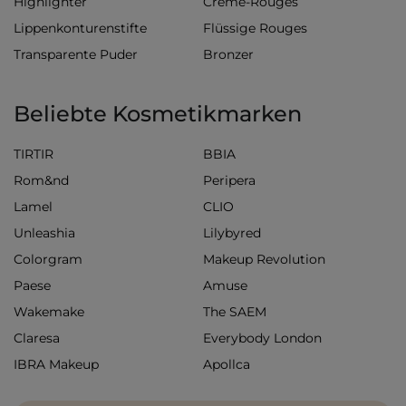
Highlighter
Creme-Rouges
Lippenkonturenstifte
Flüssige Rouges
Transparente Puder
Bronzer
Beliebte Kosmetikmarken
TIRTIR
BBIA
Rom&nd
Peripera
Lamel
CLIO
Unleashia
Lilybyred
Colorgram
Makeup Revolution
Paese
Amuse
Wakemake
The SAEM
Claresa
Everybody London
IBRA Makeup
Apollca