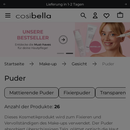
Empfehle uns weiter und sammle noch mehr Punkte
Kostenloser Versand ab 60 €
Ökologie
Versand nach Deutschland und Österreich
Treueprogramm
Lieferung in 1-2 Tagen
Empfehle uns weiter und sammle noch mehr Punkte
Startseite
Make-up
Gesicht
Puder
Kostenloser Versand ab 60 €
Ökologie
Puder
Mattierende Puder
Fixierpuder
Transparent
Anzahl der Produkte:
26
Dieses Kosmetikprodukt wird zum Fixieren und
Vervollständigen des Make-ups verwendet. Der Puder
absorbiert überschüssigen Talg, glättet optisch die Haut