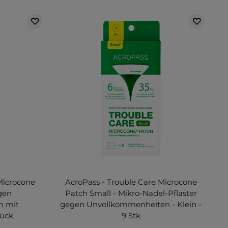
Microcone
AcroPass - Trouble Care Microcone
egen
Patch Small - Mikro-Nadel-Pflaster
n mit
gegen Unvollkommenheiten - Klein -
tück
9 Stk