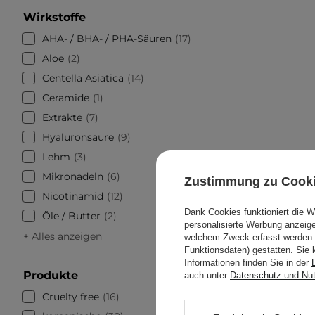
Wirkstoffe
AHA- / BHA- / PHA-Säuren
17
Aloe
2
Centella Asiatica
14
Ceramide
1
Extrakte
7
Hyaluronsäure
9
Lehm
3
Mikronadeln
6
Zustimmung zu Cook
Nicotinamid
12
Dank Cookies funktioniert die 
Öle / Butter
2
personalisierte Werbung anzei
+ Alles anzeigen
welchem Zweck erfasst werden. 
Funktionsdaten) gestatten. Sie 
Informationen finden Sie in der
Produkte
auch unter
Datenschutz und Nu
Cruelty free
16