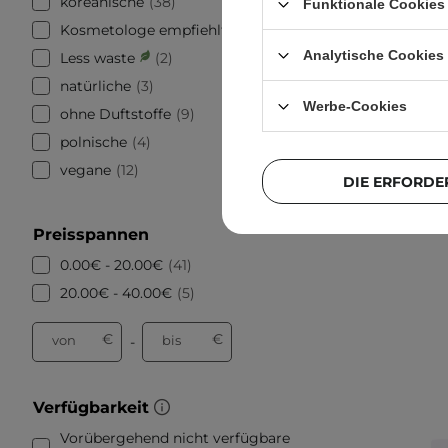
koreanische
38
Funktionale Cookies 
Kosmetologe empfiehlt
1
Analytische Cookies
Less waste
2
natürliche
3
Anua - U
Werbe-Cookies
ohne Duftstoffe
9
Ult
Unvol
polnische
4
vegane
12
DIE ERFORDE
Preisspannen
0.00€ - 20.00€
41
20.00€ - 40.00€
5
€
€
von
bis
-
Verfügbarkeit
Vorübergehend nicht verfügbare