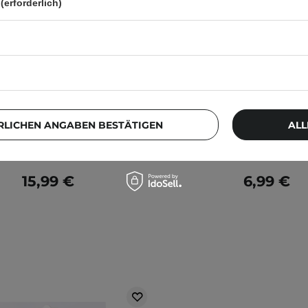
(erforderlich)
ltra Thin Spot Cover Patch –
Apis - My Pure Skin - P
radünne Pflaster gegen
gegen Unvollkommenheit
kommenheiten – 75 Stück
RLICHEN ANGABEN BESTÄTIGEN
ALL
15,99 €
6,99 €