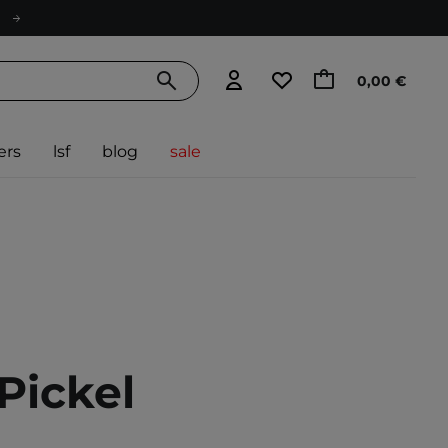
0,00 €
ers
lsf
blog
sale
Pickel