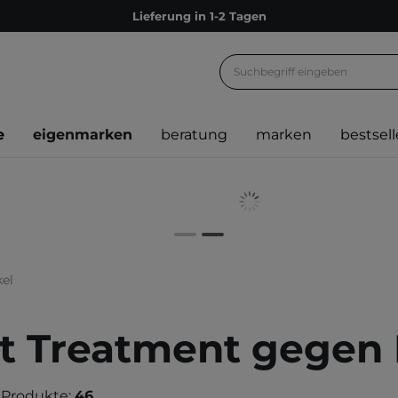
Lieferung in 1-2 Tagen
Empfehle uns weiter und sammle noch mehr Punkte
Kostenloser Versand ab 60 €
Ökologie
e
eigenmarken
beratung
marken
bestsell
Versand nach Deutschland und Österreich
Treueprogramm
Lieferung in 1-2 Tagen
Empfehle uns weiter und sammle noch mehr Punkte
Kostenloser Versand ab 60 €
el
Ökologie
t Treatment gegen 
 Produkte:
46