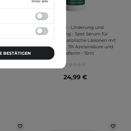
Immer aktiv
unktcreme
BasicLab - Linderung und
en - 10ml
Reduzierung - Spot Serum für
mikroinflammatorische Läsionen mit
7% AHA/BHA, 3% Azelainsäure und
Lactoferrin - 15ml
E BESTÄTIGEN
24,99 €