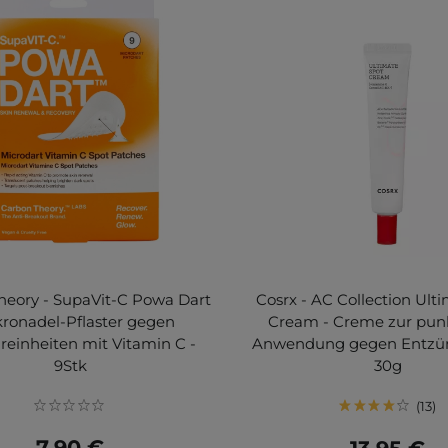
heory - SupaVit-C Powa Dart
Cosrx - AC Collection Ult
kronadel-Pflaster gegen
Cream - Creme zur pun
einheiten mit Vitamin C -
Anwendung gegen Entzü
9Stk
30g
13
7,90 €