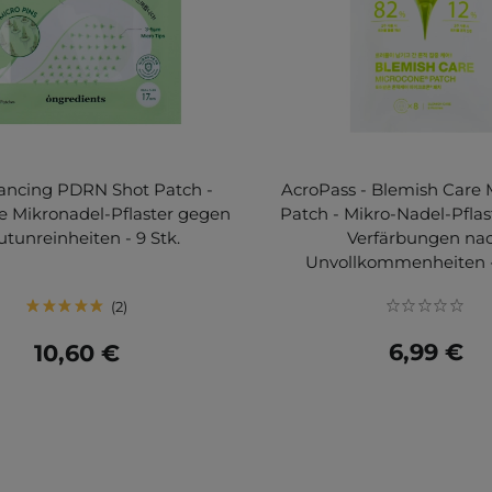
ancing PDRN Shot Patch -
AcroPass - Blemish Care 
e Mikronadel-Pflaster gegen
Patch - Mikro-Nadel-Pfla
tunreinheiten - 9 Stk.
Verfärbungen na
Unvollkommenheiten -
2
6,99 €
10,60 €