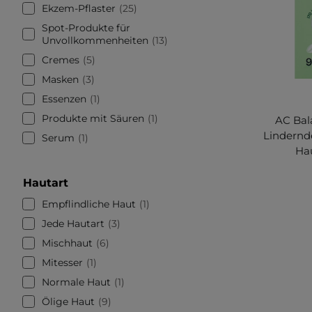
Ekzem-Pflaster
25
Spot-Produkte für
Unvollkommenheiten
13
Cremes
5
Masken
3
Essenzen
1
Produkte mit Säuren
1
AC Bal
Lindernd
Serum
1
Hau
Hautart
Empflindliche Haut
1
Jede Hautart
3
Mischhaut
6
Mitesser
1
Normale Haut
1
Ölige Haut
9