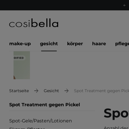
make-up
gesicht
körper
haare
pfleg
Startseite
Gesicht
Spot Treatment gegen Pick
Spot Treatment gegen Pickel
Spo
Spot-Gele/Pasten/Lotionen
Anzahl der