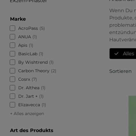
Ekzem-Pflaster
Wenn Du mi
Produkte, 
Marke
problemati
AcroPass
5
entzündung
ANUA
1
Hautveränd
Apis
1
Alles
BasicLab
1
By Wishtrend
1
Carbon Theory
2
Sortieren
Cosrx
7
Dr. Althea
1
Dr. Jart +
1
Elizavecca
1
+ Alles anzeigen
Art des Produkts