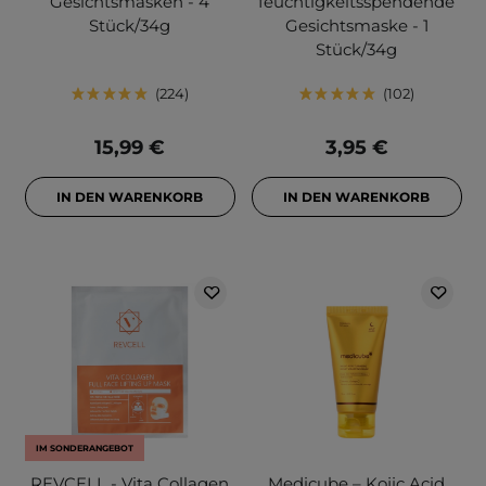
Gesichtsmasken - 4
feuchtigkeitsspendende
Stück/34g
Gesichtsmaske - 1
Stück/34g
224
102
15,99 €
3,95 €
IN DEN WARENKORB
IN DEN WARENKORB
IM SONDERANGEBOT
REVCELL - Vita Collagen
Medicube – Kojic Acid