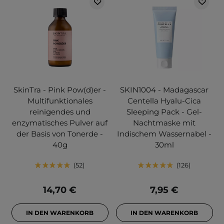
SkinTra - Pink Pow(d)er -
SKIN1004 - Madagascar
Multifunktionales
Centella Hyalu-Cica
reinigendes und
Sleeping Pack - Gel-
enzymatisches Pulver auf
Nachtmaske mit
der Basis von Tonerde -
Indischem Wassernabel -
40g
30ml
52
126
14,70 €
7,95 €
IN DEN WARENKORB
IN DEN WARENKORB