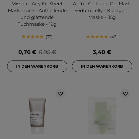
Missha - Airy Fit Sheet
Abib - Collagen Gel Mask
Mask - Rice - Aufhellende
Sedum Jelly - Kollagen-
und glättende
Maske - 35g
Tuchmaske - 19g
32
43
0,76 €
0,95 €
3,40 €
IN DEN WARENKORB
IN DEN WARENKORB