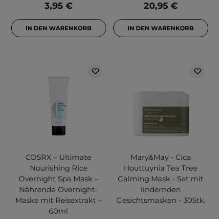
3,95 €
20,95 €
IN DEN WARENKORB
IN DEN WARENKORB
COSRX – Ultimate
Mary&May - Cica
Nourishing Rice
Houttuynia Tea Tree
Overnight Spa Mask –
Calming Mask - Set mit
Nährende Overnight-
lindernden
Maske mit Reisextrakt –
Gesichtsmasken - 30Stk.
60ml