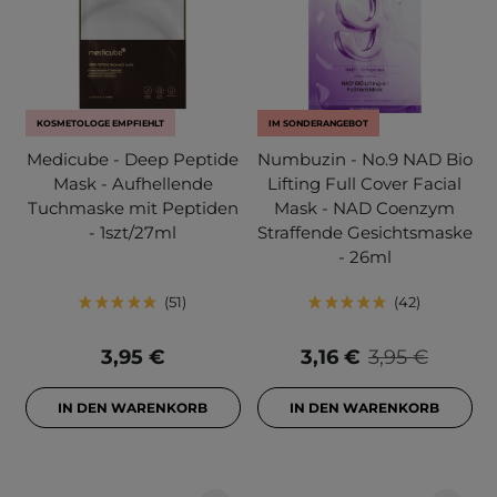
KOSMETOLOGE EMPFIEHLT
IM SONDERANGEBOT
Medicube - Deep Peptide
Numbuzin - No.9 NAD Bio
Mask - Aufhellende
Lifting Full Cover Facial
Tuchmaske mit Peptiden
Mask - NAD Coenzym
- 1szt/27ml
Straffende Gesichtsmaske
- 26ml
51
42
3,95 €
3,16 €
3,95 €
IN DEN WARENKORB
IN DEN WARENKORB