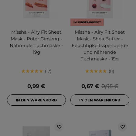
IM SONDERANGEBOT
Missha - Airy Fit Sheet
Missha - Airy Fit Sheet
Mask - Roter Ginseng -
Mask - Shea Butter -
Nährende Tuchmaske -
Feuchtigkeitsspendende
19g
und nährende
Tuchmaske - 19g
17
11
0,99 €
0,67 €
0,95 €
IN DEN WARENKORB
IN DEN WARENKORB