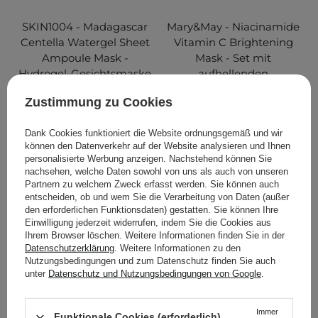
SKIN1004 - Madagascar
Mary&May - Niacinamide
Centella Watergel Sheet
Vitamin C Brightening
Ampoule Mask -
Mask - Set mit
Hydrogel-Gesichtsmaske
aufhellenden
- 25ml
Gesichtsmasken - 30Stk.
Zustimmung zu Cookies
118
37
Dank Cookies funktioniert die Website ordnungsgemäß und wir
können den Datenverkehr auf der Website analysieren und Ihnen
2,95 €
14,80 €
personalisierte Werbung anzeigen. Nachstehend können Sie
nachsehen, welche Daten sowohl von uns als auch von unseren
Partnern zu welchem Zweck erfasst werden. Sie können auch
IN DEN WARENKORB
IN DEN WARENKORB
entscheiden, ob und wem Sie die Verarbeitung von Daten (außer
den erforderlichen Funktionsdaten) gestatten. Sie können Ihre
Einwilligung jederzeit widerrufen, indem Sie die Cookies aus
Ihrem Browser löschen. Weitere Informationen finden Sie in der
Datenschutzerklärung
. Weitere Informationen zu den
Nutzungsbedingungen und zum Datenschutz finden Sie auch
unter
Datenschutz und Nutzungsbedingungen von Google
.
Immer
Funktionale Cookies (erforderlich)