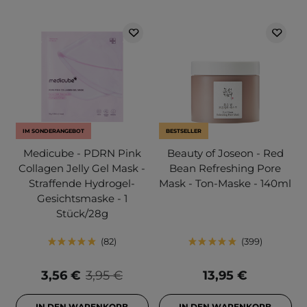
IM SONDERANGEBOT
BESTSELLER
Medicube - PDRN Pink
Beauty of Joseon - Red
Collagen Jelly Gel Mask -
Bean Refreshing Pore
Straffende Hydrogel-
Mask - Ton-Maske - 140ml
Gesichtsmaske - 1
Stück/28g
82
399
3,56 €
3,95 €
13,95 €
IN DEN WARENKORB
IN DEN WARENKORB