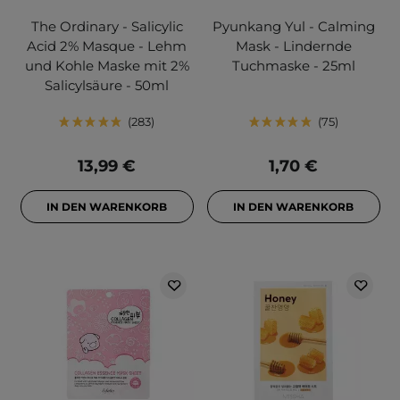
The Ordinary - Salicylic
Pyunkang Yul - Calming
Acid 2% Masque - Lehm
Mask - Lindernde
und Kohle Maske mit 2%
Tuchmaske - 25ml
Salicylsäure - 50ml
283
75
13,99 €
1,70 €
IN DEN WARENKORB
IN DEN WARENKORB