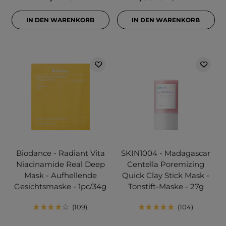
IN DEN WARENKORB
IN DEN WARENKORB
Biodance - Radiant Vita
SKIN1004 - Madagascar
Niacinamide Real Deep
Centella Poremizing
Mask - Aufhellende
Quick Clay Stick Mask -
Gesichtsmaske - 1pc/34g
Tonstift-Maske - 27g
109
104