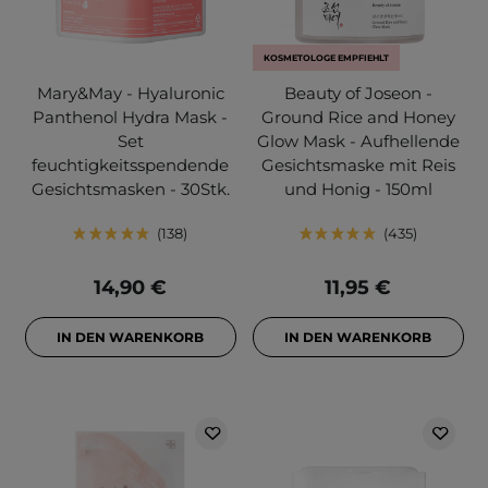
KOSMETOLOGE EMPFIEHLT
Mary&May - Hyaluronic
Beauty of Joseon -
Panthenol Hydra Mask -
Ground Rice and Honey
Set
Glow Mask - Aufhellende
feuchtigkeitsspendende
Gesichtsmaske mit Reis
Gesichtsmasken - 30Stk.
und Honig - 150ml
138
435
14,90 €
11,95 €
IN DEN WARENKORB
IN DEN WARENKORB