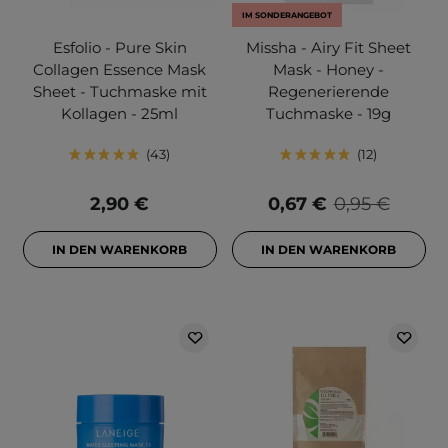
IM SONDERANGEBOT
Esfolio - Pure Skin
Missha - Airy Fit Sheet
Collagen Essence Mask
Mask - Honey -
Sheet - Tuchmaske mit
Regenerierende
Kollagen - 25ml
Tuchmaske - 19g
43
12
2,90 €
0,67 €
0,95 €
IN DEN WARENKORB
IN DEN WARENKORB