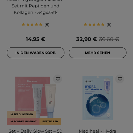
Set mit Peptiden und
Kollagen - 34gx3Stk
8
6
14,95 €
32,90 €
36,60 €
IN DEN WARENKORB
MEHR SEHEN
IM SET GÜNSTIGER
IM SONDERANGEBOT
BESTSELLER
Set – Daily Glow Set – 50
Mediheal - Hydra