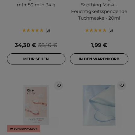
ml + 50 ml + 34 g
Soothing Mask -
Feuchtigkeitsspendende
Tuchmaske - 20ml
3
3
34,30 €
38,10 €
1,99 €
MEHR SEHEN
IN DEN WARENKORB
IM SONDERANGEBOT