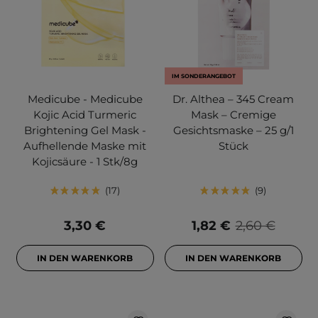
IM SONDERANGEBOT
Medicube - Medicube
Dr. Althea – 345 Cream
Kojic Acid Turmeric
Mask – Cremige
Brightening Gel Mask -
Gesichtsmaske – 25 g/1
Aufhellende Maske mit
Stück
Kojicsäure - 1 Stk/8g
17
9
3,30 €
1,82 €
2,60 €
IN DEN WARENKORB
IN DEN WARENKORB