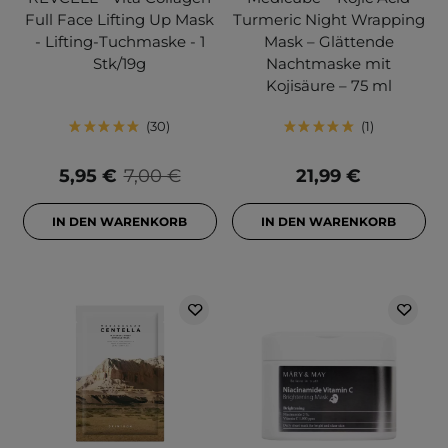
Full Face Lifting Up Mask
Turmeric Night Wrapping
- Lifting-Tuchmaske - 1
Mask – Glättende
Stk/19g
Nachtmaske mit
Kojisäure – 75 ml
30
1
5,95 €
7,00 €
21,99 €
IN DEN WARENKORB
IN DEN WARENKORB