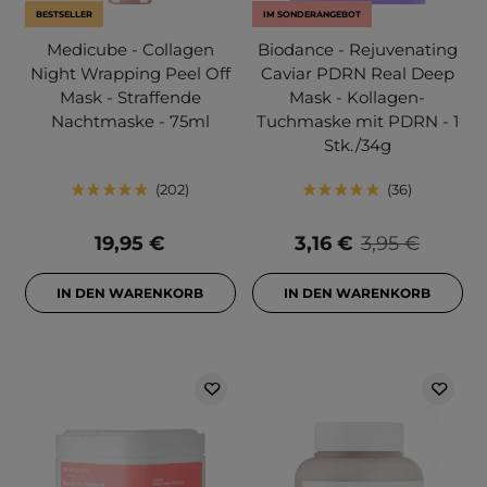
BESTSELLER
IM SONDERANGEBOT
Medicube - Collagen
Biodance - Rejuvenating
Night Wrapping Peel Off
Caviar PDRN Real Deep
Mask - Straffende
Mask - Kollagen-
Nachtmaske - 75ml
Tuchmaske mit PDRN - 1
Stk./34g
202
36
19,95 €
3,16 €
3,95 €
IN DEN WARENKORB
IN DEN WARENKORB