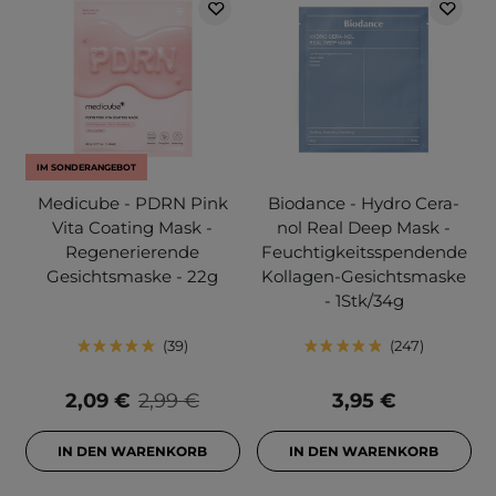
IM SONDERANGEBOT
Medicube - PDRN Pink
Biodance - Hydro Cera-
Vita Coating Mask -
nol Real Deep Mask -
Regenerierende
Feuchtigkeitsspendende
Gesichtsmaske - 22g
Kollagen-Gesichtsmaske
- 1Stk/34g
39
247
2,09 €
2,99 €
3,95 €
IN DEN WARENKORB
IN DEN WARENKORB