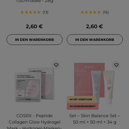
Tuchmaske - 28g
13
16
2,60 €
2,60 €
IN DEN WARENKORB
IN DEN WARENKORB
IM SET GÜNSTIGER
IM SONDERANGEBOT
COSRX - Peptide
Set – Skin Balance Set –
Collagen Glow Hydrogel
50 ml + 50 ml + 34 g
Mask - Hydrogel-Masken-