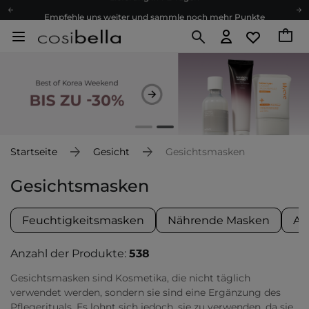
Empfehle uns weiter und sammle noch mehr Punkte
Kostenloser Versand ab 60 €
Ökologie
Versand nach Deutschland und Österreich
Treueprogramm
Lieferung in 1-2 Tagen
Empfehle uns weiter und sammle noch mehr Punkte
Kostenloser Versand ab 60 €
Startseite
Gesicht
Gesichtsmasken
Ökologie
Gesichtsmasken
Feuchtigkeitsmasken
Nährende Masken
An
Anzahl der Produkte:
538
Gesichtsmasken sind Kosmetika, die nicht täglich
verwendet werden, sondern sie sind eine Ergänzung des
Pflegerituals. Es lohnt sich jedoch, sie zu verwenden, da sie