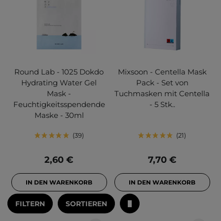
Round Lab - 1025 Dokdo
Mixsoon - Centella Mask
Hydrating Water Gel
Pack - Set von
Mask -
Tuchmasken mit Centella
Feuchtigkeitsspendende
- 5 Stk..
Maske - 30ml
39
21
2,60 €
7,70 €
IN DEN WARENKORB
IN DEN WARENKORB
FILTERN
SORTIEREN