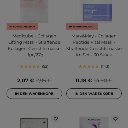
IM SONDERANGEBOT
IM SONDERANGEBOT
Medicube - Collagen
Mary&May - Collagen
Lifting Mask - Straffende
Peptide Vital Mask -
Kollagen-Gesichtsmaske
Straffende Gesichtsmaske
- 1pc/27g
im Set - 30 Stück
52
143
2,07 €
2,95 €
11,18 €
14,90 €
IN DEN WARENKORB
IN DEN WARENKORB