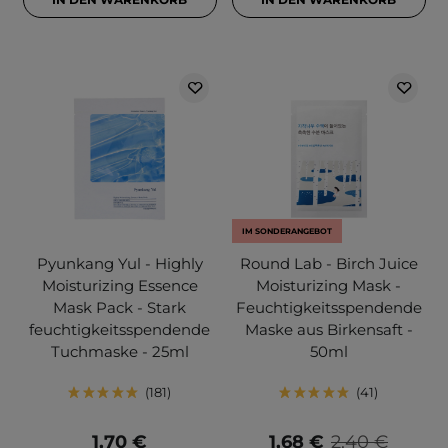
IM SONDERANGEBOT
Pyunkang Yul - Highly
Round Lab - Birch Juice
Moisturizing Essence
Moisturizing Mask -
Mask Pack - Stark
Feuchtigkeitsspendende
feuchtigkeitsspendende
Maske aus Birkensaft -
Tuchmaske - 25ml
50ml
181
41
1,70 €
1,68 €
2,40 €