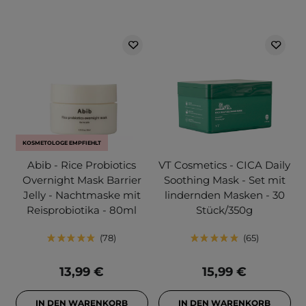
KOSMETOLOGE EMPFIEHLT
Abib - Rice Probiotics
VT Cosmetics - CICA Daily
Overnight Mask Barrier
Soothing Mask - Set mit
Jelly - Nachtmaske mit
lindernden Masken - 30
Reisprobiotika - 80ml
Stück/350g
78
65
13,99 €
15,99 €
IN DEN WARENKORB
IN DEN WARENKORB