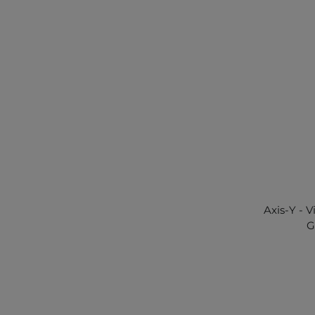
Axis-Y - V
G