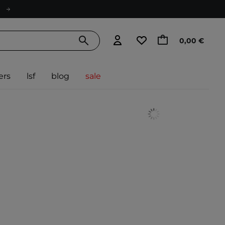
0,00 €
ers
lsf
blog
sale