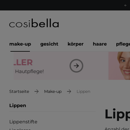
make-up
gesicht
körper
haare
pfleg
Startseite
Make-up
Lippen
Lippen
Lip
Lippenstifte
Anzahl der