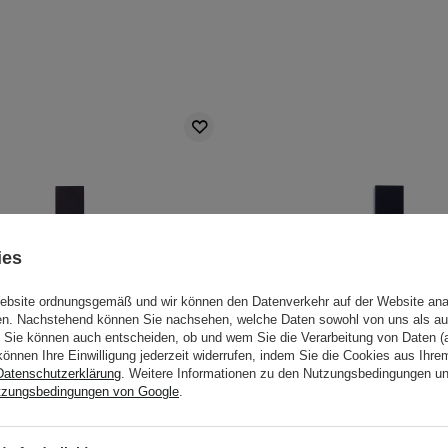
ies
Website ordnungsgemäß und wir können den Datenverkehr auf der Website ana
gen. Nachstehend können Sie nachsehen, welche Daten sowohl von uns als au
Sie können auch entscheiden, ob und wem Sie die Verarbeitung von Daten (a
können Ihre Einwilligung jederzeit widerrufen, indem Sie die Cookies aus Ihr
Datenschutzerklärung
. Weitere Informationen zu den Nutzungsbedingungen u
tzungsbedingungen von Google
.
 Lipgloss - 01 Cherry Bloom -
Apollca - Lipgloss - 02 G