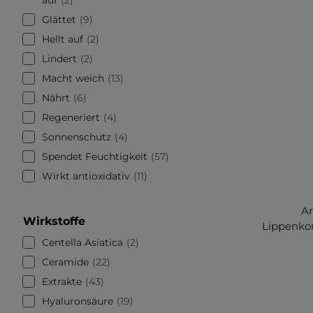
Glättet
9
Hellt auf
2
Lindert
2
Macht weich
13
Nährt
6
Regeneriert
4
Sonnenschutz
4
Spendet Feuchtigkeit
57
Wirkt antioxidativ
11
Am
Wirkstoffe
Lippenkon
Centella Asiatica
2
Ceramide
22
Extrakte
43
Hyaluronsäure
19