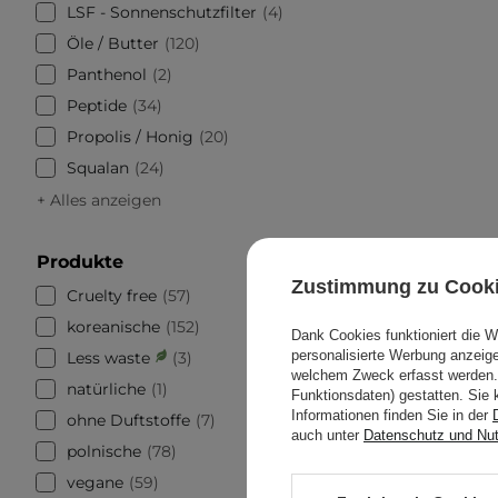
LSF - Sonnenschutzfilter
4
Öle / Butter
120
Panthenol
2
Peptide
34
Propolis / Honig
20
Squalan
24
+ Alles anzeigen
Produkte
Zustimmung zu Cook
Cruelty free
57
koreanische
152
Dank Cookies funktioniert die 
personalisierte Werbung anzei
Less waste
3
welchem Zweck erfasst werden. 
natürliche
1
Funktionsdaten) gestatten. Sie 
Informationen finden Sie in der
ohne Duftstoffe
7
auch unter
Datenschutz und Nu
polnische
78
vegane
59
Apollca -