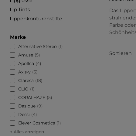
Lipglosse
Lip Tints
Das Lippen
strahlendes
Lippenkonturenstifte
Farbe oder
Schönheits
Marke
Alternative Stereo
1
Sortieren
Amuse
5
Apollca
4
Axis-y
3
Claresa
18
CLIO
1
CORALHAZE
5
Dasique
9
Dessi
4
Elever Cosmetics
1
+ Alles anzeigen