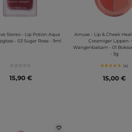
ive Stereo - Lip Potion Aqua
Amuse - Lip & Cheek Heal
pgloss - 03 Sugar Rose - 9ml
Creamiger Lippen-
Wangenbalsam - 01 Boks
- 3g
4
15,90 €
15,00 €