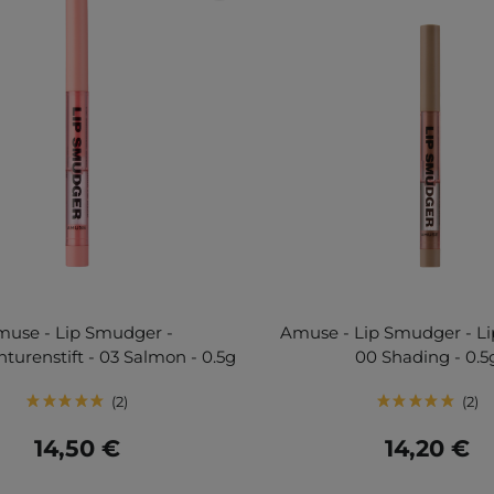
use - Lip Smudger -
Amuse - Lip Smudger - Lip
turenstift - 03 Salmon - 0.5g
00 Shading - 0.5
2
2
14,50 €
14,20 €