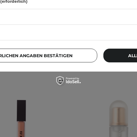
(erforderlich)
6ml
6ml
1
1
12,00 €
12,00 €
RLICHEN ANGABEN BESTÄTIGEN
ALL