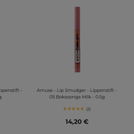
penstift -
Amuse - Lip Smudger - Lippenstift -
g
05 Boksoonga Milk - 0.5g
2
14,20 €