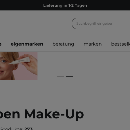
Lieferung in 1-2 Tagen
Empfehle uns weiter und sammle noch mehr Punkte
Kostenloser Versand ab 60 €
Ökologie
e
eigenmarken
beratung
marken
bestsell
Versand nach Deutschland und Österreich
Treueprogramm
Lieferung in 1-2 Tagen
Empfehle uns weiter und sammle noch mehr Punkte
Kostenloser Versand ab 60 €
Ökologie
pen Make-Up
 Produkte:
273