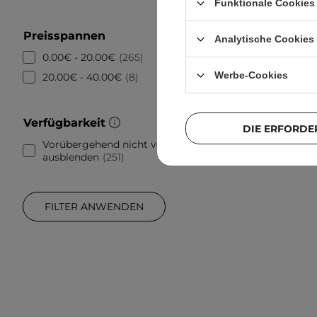
Funktionale Cookies 
Preisspannen
Analytische Cookies
0.00€ - 20.00€
265
Werbe-Cookies
20.00€ - 40.00€
8
Verfügbarkeit
DIE ERFORDE
Vorübergehend nicht verfügbare
ausblenden
251
FILTER ANWENDEN