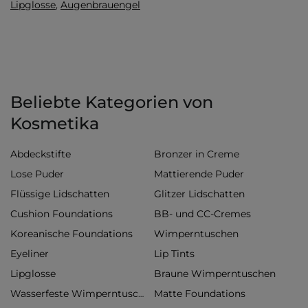
Lipglosse
,
Augenbrauengel
Beliebte Kategorien von
Kosmetika
Abdeckstifte
Bronzer in Creme
Lose Puder
Mattierende Puder
Flüssige Lidschatten
Glitzer Lidschatten
Cushion Foundations
BB- und CC-Cremes
Koreanische Foundations
Wimperntuschen
Eyeliner
Lip Tints
Lipglosse
Braune Wimperntuschen
Matte Foundations
Wasserfeste Wimperntuschen