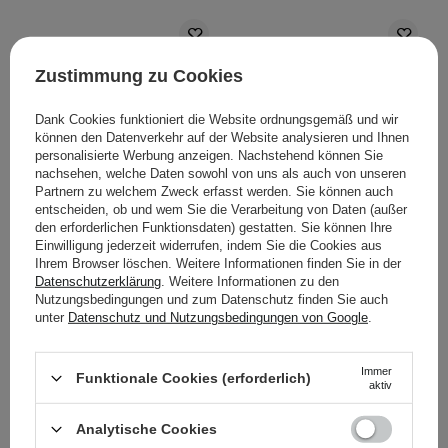
Zustimmung zu Cookies
Dank Cookies funktioniert die Website ordnungsgemäß und wir
können den Datenverkehr auf der Website analysieren und Ihnen
personalisierte Werbung anzeigen. Nachstehend können Sie
nachsehen, welche Daten sowohl von uns als auch von unseren
Partnern zu welchem Zweck erfasst werden. Sie können auch
Erborian – Super BB
Erborian - Super BB
entscheiden, ob und wem Sie die Verarbeitung von Daten (außer
den erforderlichen Funktionsdaten) gestatten. Sie können Ihre
Concealer Au Ginseng
Concealer Au Ginseng
Einwilligung jederzeit widerrufen, indem Sie die Cookies aus
Nude – Pflegender
Dore – Pflegender
Ihrem Browser löschen. Weitere Informationen finden Sie in der
Concealer – 10ml
Abdeckstift – 10 ml
Datenschutzerklärung
. Weitere Informationen zu den
Nutzungsbedingungen und zum Datenschutz finden Sie auch
unter
Datenschutz und Nutzungsbedingungen von Google
.
39,90 €
39,99 €
Immer
Funktionale Cookies (erforderlich)
aktiv
IN DEN WARENKORB
IN DEN WARENKORB
Analytische Cookies