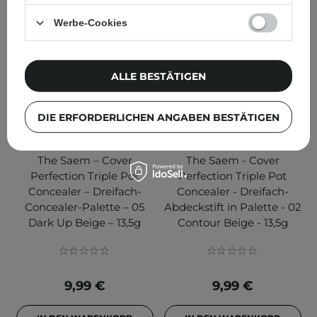
Werbe-Cookies
ALLE BESTÄTIGEN
DIE ERFORDERLICHEN ANGABEN BESTÄTIGEN
The Saem – Cover
The Saem - Cover
Perfection Triple Pot
Perfection Triple Pot
Concealer – Dreifach-
Concealer - Dreifach-
Concealer-Palette – 05
Abdeckstift in Palette - 02
Dark Up Beige – 13,5g
Contour Beige - 13,5g
9,99 €
9,99 €