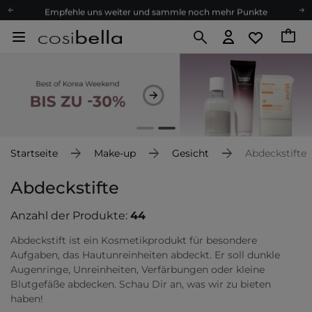
Empfehle uns weiter und sammle noch mehr Punkte
Kostenloser Versand ab 60 €
Ökologie
Versand nach Deutschland und Österreich
Treueprogramm
Lieferung in 1-2 Tagen
Empfehle uns weiter und sammle noch mehr Punkte
Kostenloser Versand ab 60 €
Startseite
Make-up
Gesicht
Abdeckstifte
Ökologie
Abdeckstifte
Anzahl der Produkte:
44
Abdeckstift ist ein Kosmetikprodukt für besondere
Aufgaben, das Hautunreinheiten abdeckt. Er soll dunkle
Augenringe, Unreinheiten, Verfärbungen oder kleine
Blutgefäße abdecken. Schau Dir an, was wir zu bieten
haben!