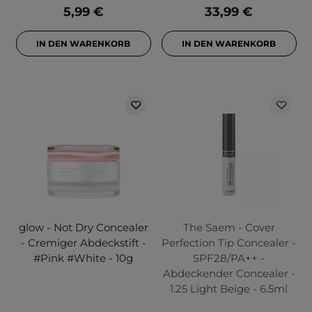
5,99 €
33,99 €
IN DEN WARENKORB
IN DEN WARENKORB
glow - Not Dry Concealer
The Saem - Cover
- Cremiger Abdeckstift -
Perfection Tip Concealer -
#Pink #White - 10g
SPF28/PA++ -
Abdeckender Concealer -
1.25 Light Beige - 6.5ml