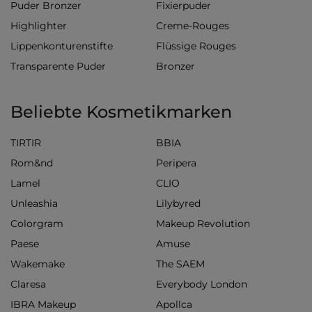
Puder Bronzer
Fixierpuder
Highlighter
Creme-Rouges
Lippenkonturenstifte
Flüssige Rouges
Transparente Puder
Bronzer
Beliebte Kosmetikmarken
TIRTIR
BBIA
Rom&nd
Peripera
Lamel
CLIO
Unleashia
Lilybyred
Colorgram
Makeup Revolution
Paese
Amuse
Wakemake
The SAEM
Claresa
Everybody London
IBRA Makeup
Apollca