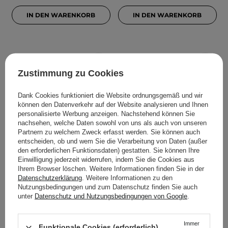
IN DEN WARENKORB
IN DEN WARENKORB
Zustimmung zu Cookies
Dank Cookies funktioniert die Website ordnungsgemäß und wir
können den Datenverkehr auf der Website analysieren und Ihnen
personalisierte Werbung anzeigen. Nachstehend können Sie
nachsehen, welche Daten sowohl von uns als auch von unseren
Partnern zu welchem Zweck erfasst werden. Sie können auch
entscheiden, ob und wem Sie die Verarbeitung von Daten (außer
ELROEL - Cover Cream
motomont - Afternoon
den erforderlichen Funktionsdaten) gestatten. Sie können Ihre
Einwilligung jederzeit widerrufen, indem Sie die Cookies aus
Stick - Foundation in
Facial Mist -
Ihrem Browser löschen. Weitere Informationen finden Sie in der
Stiftform - Light - 13g
Feuchtigkeitsspendender
Datenschutzerklärung
. Weitere Informationen zu den
und fixierender Make-up-
Nutzungsbedingungen und zum Datenschutz finden Sie auch
Nebel - 100 ml
unter
Datenschutz und Nutzungsbedingungen von Google
.
8
1
Immer
Funktionale Cookies (erforderlich)