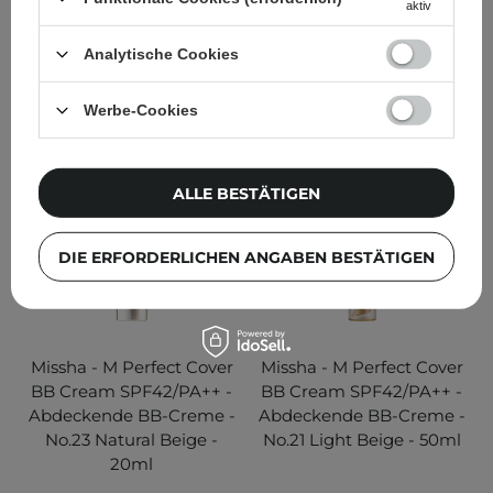
aktiv
36,99 €
22,40 €
Analytische Cookies
IN DEN WARENKORB
IN DEN WARENKORB
Werbe-Cookies
ALLE BESTÄTIGEN
DIE ERFORDERLICHEN ANGABEN BESTÄTIGEN
Missha - M Perfect Cover
Missha - M Perfect Cover
BB Cream SPF42/PA++ -
BB Cream SPF42/PA++ -
Abdeckende BB-Creme -
Abdeckende BB-Creme -
No.23 Natural Beige -
No.21 Light Beige - 50ml
20ml