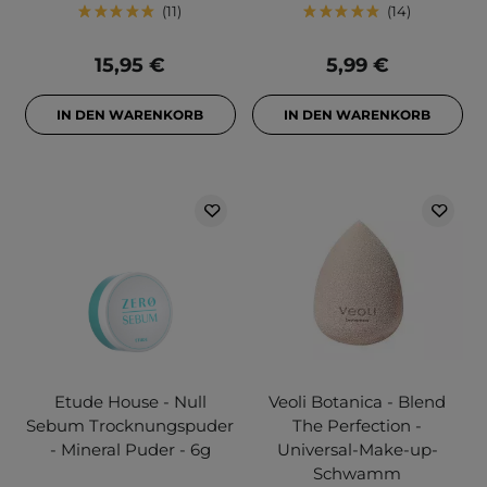
11
14
15,95 €
5,99 €
IN DEN WARENKORB
IN DEN WARENKORB
Etude House - Null
Veoli Botanica - Blend
Sebum Trocknungspuder
The Perfection -
- Mineral Puder - 6g
Universal-Make-up-
Schwamm