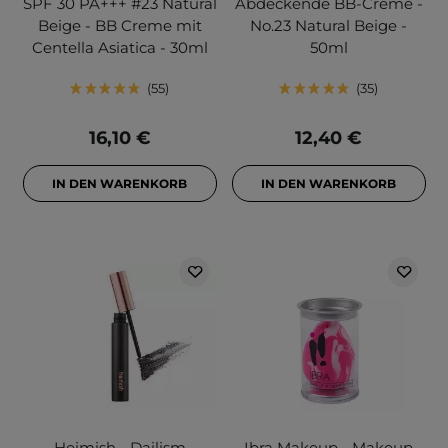
SPF 30 PA+++ #23 Natural
Abdeckende BB-Creme -
Beige - BB Creme mit
No.23 Natural Beige -
Centella Asiatica - 30ml
50ml
55
35
16,10 €
12,40 €
IN DEN WARENKORB
IN DEN WARENKORB
Heimish - Dailism
Ibra Makeup - Makeup