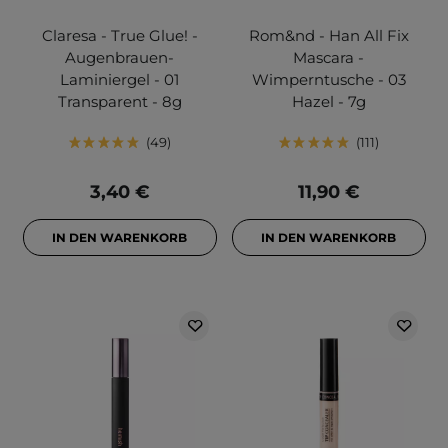
Claresa - True Glue! -
Rom&nd - Han All Fix
Augenbrauen-
Mascara -
Laminiergel - 01
Wimperntusche - 03
Transparent - 8g
Hazel - 7g
49
111
3,40 €
11,90 €
IN DEN WARENKORB
IN DEN WARENKORB