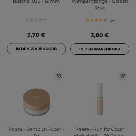
Büschel 0,10 - 12 mm
Wimpernzange - Golden
Rose
3
3,70 €
3,80 €
IN DEN WARENKORB
IN DEN WARENKORB
Paese - Bambus-Puder -
Paese - Run for Cover
5g
Abdeckstift - 30 Beige -