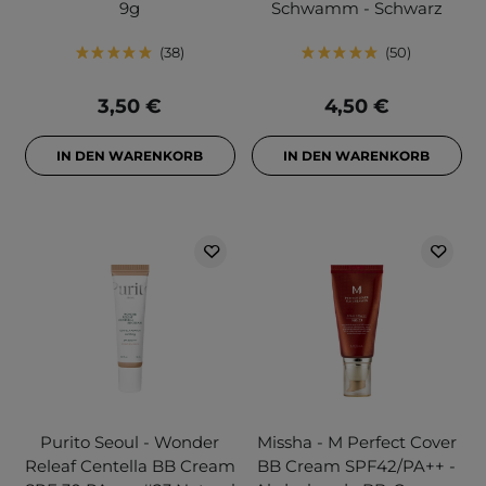
9g
Schwamm - Schwarz
38
50
3,50 €
4,50 €
IN DEN WARENKORB
IN DEN WARENKORB
Purito Seoul - Wonder
Missha - M Perfect Cover
Releaf Centella BB Cream
BB Cream SPF42/PA++ -