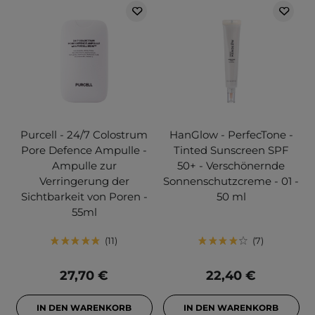
Purcell - 24/7 Colostrum
HanGlow - PerfecTone -
Pore Defence Ampulle -
Tinted Sunscreen SPF
Ampulle zur
50+ - Verschönernde
Verringerung der
Sonnenschutzcreme - 01 -
Sichtbarkeit von Poren -
50 ml
55ml
11
7
27,70 €
22,40 €
IN DEN WARENKORB
IN DEN WARENKORB