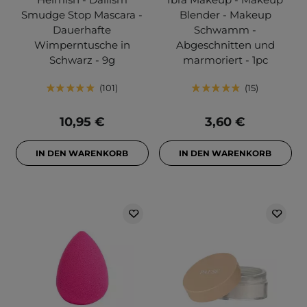
Smudge Stop Mascara -
Blender - Makeup
Dauerhafte
Schwamm -
Wimperntusche in
Abgeschnitten und
Schwarz - 9g
marmoriert - 1pc
101
15
10,95 €
3,60 €
IN DEN WARENKORB
IN DEN WARENKORB