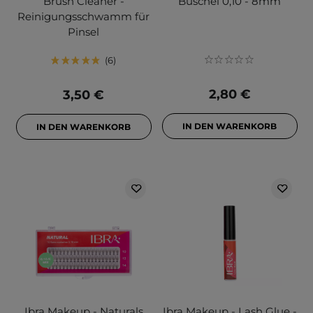
Brush Cleaner -
Büschel 0,10 - 8mm
Reinigungsschwamm für
Pinsel
6
2,80 €
3,50 €
IN DEN WARENKORB
IN DEN WARENKORB
Ibra Makeup - Naturals
Ibra Makeup - Lash Glue -