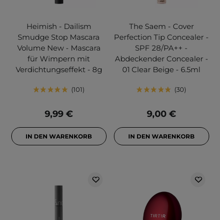
Heimish - Dailism
The Saem - Cover
Smudge Stop Mascara
Perfection Tip Concealer -
Volume New - Mascara
SPF 28/PA++ -
für Wimpern mit
Abdeckender Concealer -
Verdichtungseffekt - 8g
01 Clear Beige - 6.5ml
101
30
9,99 €
9,00 €
IN DEN WARENKORB
IN DEN WARENKORB