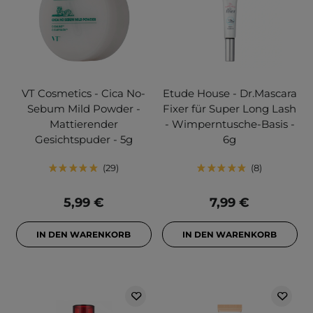
VT Cosmetics - Cica No-
Etude House - Dr.Mascara
Sebum Mild Powder -
Fixer für Super Long Lash
Mattierender
- Wimperntusche-Basis -
Gesichtspuder - 5g
6g
29
8
5,99 €
7,99 €
IN DEN WARENKORB
IN DEN WARENKORB