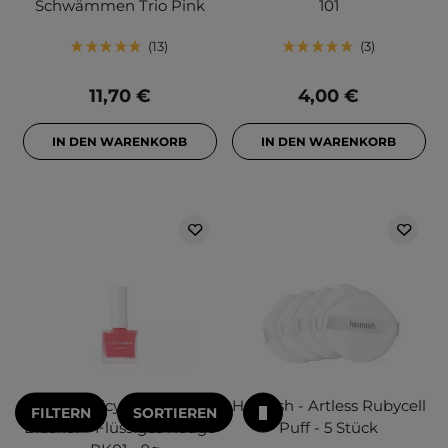
Schwämmen Trio Pink
101
13
3
11,70 €
4,00 €
IN DEN WARENKORB
IN DEN WARENKORB
A'pieu - Juicy-Pang Water
Heimish - Artless Rubycell
FILTERN
SORTIEREN
Blusher - Flüssiges Rouge
Puff - 5 Stück