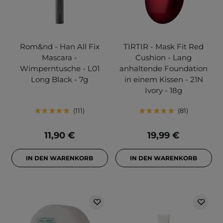
Rom&nd - Han All Fix
TIRTIR - Mask Fit Red
Mascara -
Cushion - Lang
Wimperntusche - L01
anhaltende Foundation
Long Black - 7g
in einem Kissen - 21N
Ivory - 18g
111
81
11,90 €
19,99 €
IN DEN WARENKORB
IN DEN WARENKORB