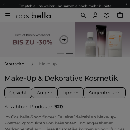
Empfehle uns weiter und sammle noch mehr Punkte
Kostenloser Versand ab 60 €
Ökologie
Versand nach Deutschland und Österreich
Treueprogramm
Lieferung in 1-2 Tagen
Empfehle uns weiter und sammle noch mehr Punkte
Kostenloser Versand ab 60 €
Startseite
Make-up
Ökologie
Make-Up & Dekorative Kosmetik
Gesicht
Augen
Lippen
Augenbrauen
Anzahl der Produkte:
920
Im Cosibella-Shop findest Du eine Vielzahl an Make-up-
Kosmetikprodukten von bekannten und angesehenen
Markenherstellern. Diese Kosmetika können sowohl für das