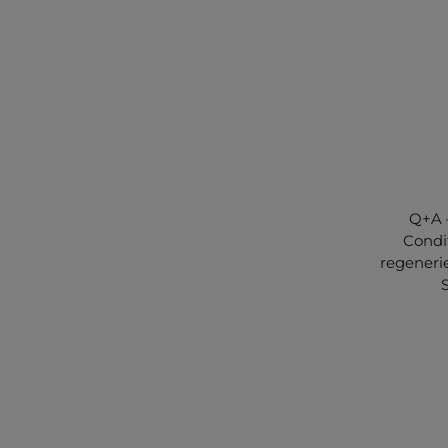
Q+A –
Condi
regeneri