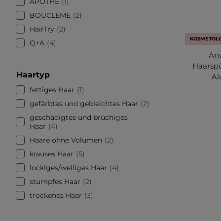
APOTHE
1
BOUCLEME
2
HairTry
2
KOSMETOLO
Q+A
4
Anw
Haarspü
Haartyp
Al
fettiges Haar
1
gefärbtes und gebleichtes Haar
2
geschädigtes und brüchiges
Haar
4
Haare ohne Volumen
2
krauses Haar
5
lockiges/welliges Haar
4
stumpfes Haar
2
trockenes Haar
3