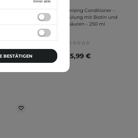
Immer aktiv
itioner -
Q+A - Volumising Conditioner –
as Haar mit
Volumen-Spülung mit Biotin und
em Keratin
Aminosäuren – 250 ml
15,99 €
E BESTÄTIGEN