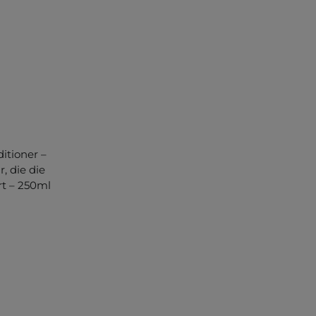
itioner –
, die die
rt – 250ml