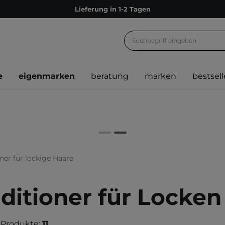
Lieferung in 1-2 Tagen
Empfehle uns weiter und sammle noch mehr Punkte
Kostenloser Versand ab 60 €
Ökologie
e
eigenmarken
beratung
marken
bestsell
Versand nach Deutschland und Österreich
Treueprogramm
Lieferung in 1-2 Tagen
Empfehle uns weiter und sammle noch mehr Punkte
Kostenloser Versand ab 60 €
ner für lockige Haare
Ökologie
ditioner für Locken
 Produkte:
11