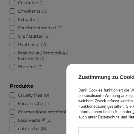
Ceramide
1
Emollients
6
Extrakte
1
Feuchthaltemittel
2
Öle / Butter
8
Panthenol
7
Präbiotika / Probiotika /
Fermente
1
Proteine
3
Zustimmung zu Cook
Produkte
Dank Cookies funktioniert die 
Cruelty free
8
personalisierte Werbung anzei
welchem Zweck erfasst werden. 
koreanische
1
Funktionsdaten) gestatten. Sie 
Kosmetologe empfiehlt
4
Informationen finden Sie in der
auch unter
Datenschutz und Nu
Less waste
2
natürliche
8