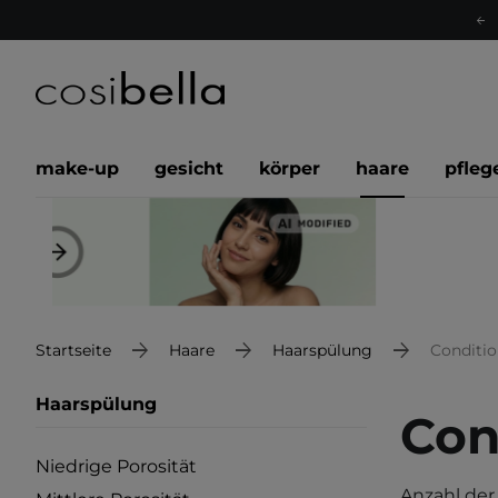
make-up
gesicht
körper
haare
pfleg
Startseite
Haare
Haarspülung
Conditio
Haarspülung
Con
Niedrige Porosität
Anzahl der