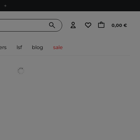
0,00 €
ers
lsf
blog
sale