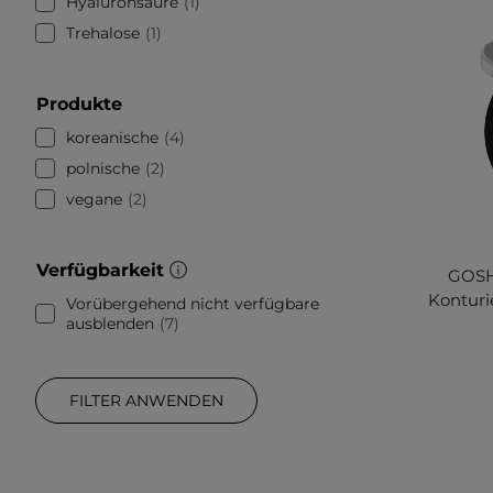
Hyaluronsäure
1
Trehalose
1
Produkte
koreanische
4
polnische
2
vegane
2
Verfügbarkeit
GOSH 
Konturi
Vorübergehend nicht verfügbare
ausblenden
7
FILTER ANWENDEN