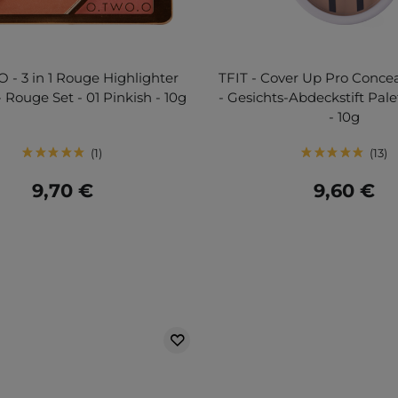
 - 3 in 1 Rouge Highlighter
TFIT - Cover Up Pro Concea
 Rouge Set - 01 Pinkish - 10g
- Gesichts-Abdeckstift Pal
- 10g
1
13
9,70 €
9,60 €