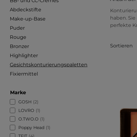
BB- und CC-Cremes
Abdeckstifte
Konturieru
haben. Sie
Make-up-Base
perfekte K
Puder
Rouge
Sortieren
Bronzer
Highlighter
Gesichtskonturierungspaletten
Fixiermittel
Marke
GOSH
2
LOVRO
1
O.TWO.O
1
Poppy Head
1
TFIT
4