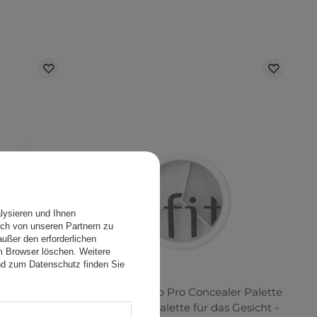
lysieren und Ihnen
ch von unseren Partnern zu
ußer den erforderlichen
em Browser löschen. Weitere
nd zum Datenschutz finden Sie
ler Palette
TFIT - Cover Up Pro Concealer Palette
 - Neutral -
- Abdeckstiftpalette für das Gesicht -