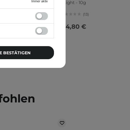
Immer aktiv
Light - 10g
13
14,80 €
E BESTÄTIGEN
fohlen