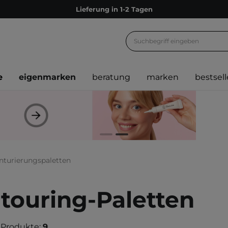
Lieferung in 1-2 Tagen
Empfehle uns weiter und sammle noch mehr Punkte
Kostenloser Versand ab 60 €
Ökologie
e
eigenmarken
beratung
marken
bestsell
Versand nach Deutschland und Österreich
Treueprogramm
Lieferung in 1-2 Tagen
Empfehle uns weiter und sammle noch mehr Punkte
Kostenloser Versand ab 60 €
nturierungspaletten
Ökologie
touring-Paletten
 Produkte:
9