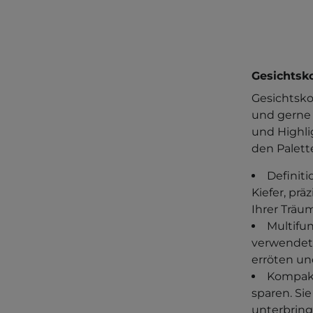
Gesichtsko
Gesichtsko
und gerne 
und Highli
den Palette
Definit
Kiefer, pr
Ihrer Träu
Multifun
verwendet 
erröten un
Kompakt
sparen. Si
unterbring