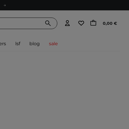
0,00 €
ers
lsf
blog
sale