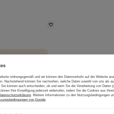
ies
Website ordnungsgemäß und wir können den Datenverkehr auf der Website ana
gen. Nachstehend können Sie nachsehen, welche Daten sowohl von uns als au
Sie können auch entscheiden, ob und wem Sie die Verarbeitung von Daten (a
können Ihre Einwilligung jederzeit widerrufen, indem Sie die Cookies aus Ihr
Datenschutzerklärung
. Weitere Informationen zu den Nutzungsbedingungen u
tzungsbedingungen von Google
.
ad - Shapeshift Face & Eye
TFIT - Cover Up Pro Concea
- Multifunktionale Gesichts-
- Palette mit Abdeckstiften