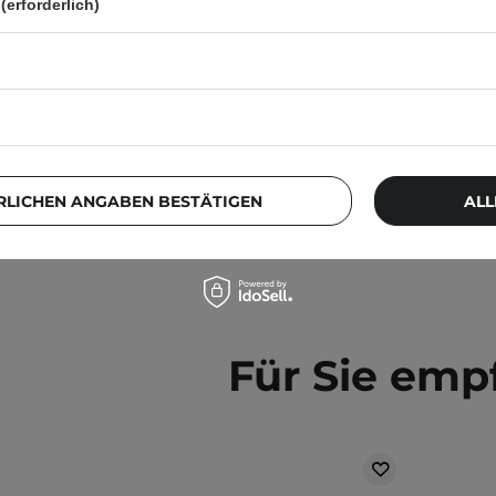
(erforderlich)
d Augenpalette - 18g
10g
13
13,99 €
13,80 €
RLICHEN ANGABEN BESTÄTIGEN
ALL
Für Sie emp