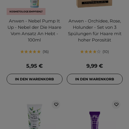
KOSMETOLOGE EMPFIEHLT
Anwen - Nebel Pump It
Anwen - Orchidee, Rose,
Up - Nebel der Die Haare
Holunder - Set von 3
Vom Ansatz An Hebt -
Spülungen für Haare mit
100ml
hoher Porosität
16
10
5,95 €
9,99 €
IN DEN WARENKORB
IN DEN WARENKORB