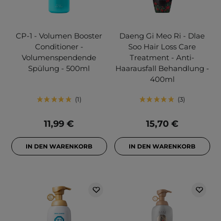
CP-1 - Volumen Booster
Daeng Gi Meo Ri - Dlae
Conditioner -
Soo Hair Loss Care
Volumenspendende
Treatment - Anti-
Spülung - 500ml
Haarausfall Behandlung -
400ml
1
3
11,99 €
15,70 €
IN DEN WARENKORB
IN DEN WARENKORB