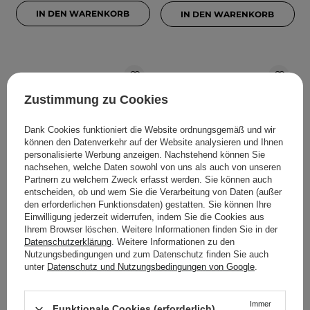
IN DEN WARENKORB
IN DEN WARENKORB
Zustimmung zu Cookies
Dank Cookies funktioniert die Website ordnungsgemäß und wir
können den Datenverkehr auf der Website analysieren und Ihnen
personalisierte Werbung anzeigen. Nachstehend können Sie
nachsehen, welche Daten sowohl von uns als auch von unseren
Partnern zu welchem Zweck erfasst werden. Sie können auch
entscheiden, ob und wem Sie die Verarbeitung von Daten (außer
CP-1 - 3 Seconds Hair
CP-1 - 3 Seconds Hair
den erforderlichen Funktionsdaten) gestatten. Sie können Ihre
Ringer Fill-up Ampoule -
Ringer Fill-up Ampulle -
Einwilligung jederzeit widerrufen, indem Sie die Cookies aus
Wiederaufbauende
Rekonstruktive Ampulle
Ihrem Browser löschen. Weitere Informationen finden Sie in der
Haarampulle - 13ml
für die Haare - 170ml
Datenschutzerklärung
. Weitere Informationen zu den
Nutzungsbedingungen und zum Datenschutz finden Sie auch
unter
Datenschutz und Nutzungsbedingungen von Google
.
8
2
1,95 €
9,99 €
Immer
Funktionale Cookies (erforderlich)