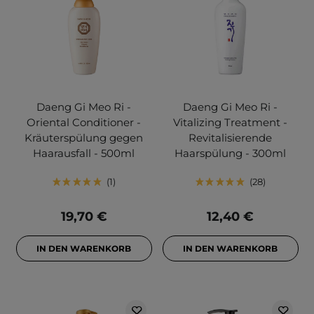
Daeng Gi Meo Ri -
Daeng Gi Meo Ri -
Oriental Conditioner -
Vitalizing Treatment -
Kräuterspülung gegen
Revitalisierende
Haarausfall - 500ml
Haarspülung - 300ml
1
28
19,70 €
12,40 €
IN DEN WARENKORB
IN DEN WARENKORB