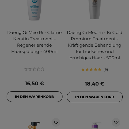
Daeng Gi Meo Ri - Glamo
Daeng Gi Meo Ri - Ki Gold
Keratin Treatment -
Premium Treatment -
Regenerierende
Kräftigende Behandlung
Haarspülung - 400ml
für trockenes und
brüchiges Haar - 500ml
9
16,50 €
18,40 €
IN DEN WARENKORB
IN DEN WARENKORB