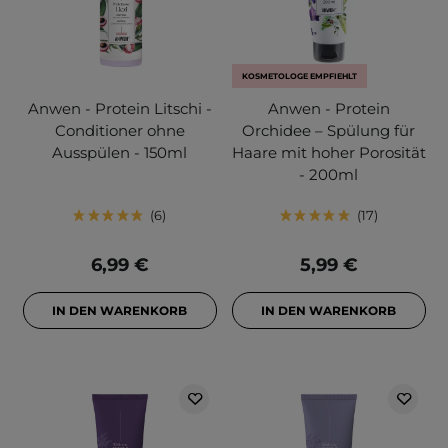
KOSMETOLOGE EMPFIEHLT
Anwen - Protein Litschi -
Anwen - Protein
Conditioner ohne
Orchidee – Spülung für
Ausspülen - 150ml
Haare mit hoher Porosität
- 200ml
6
17
6,99 €
5,99 €
IN DEN WARENKORB
IN DEN WARENKORB