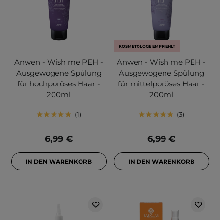
KOSMETOLOGE EMPFIEHLT
Anwen - Wish me PEH -
Anwen - Wish me PEH -
Ausgewogene Spülung
Ausgewogene Spülung
für hochporöses Haar -
für mittelporöses Haar -
200ml
200ml
1
3
6,99 €
6,99 €
IN DEN WARENKORB
IN DEN WARENKORB