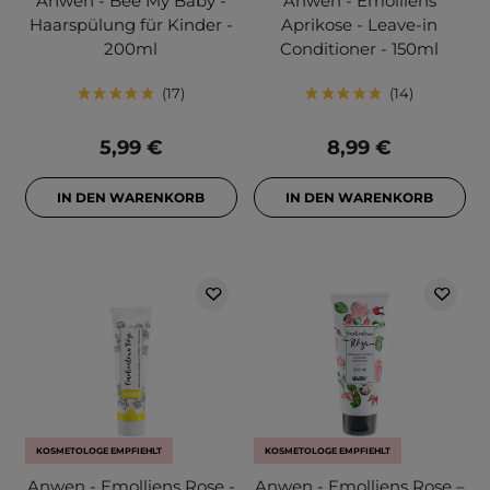
Anwen - Bee My Baby -
Anwen - Emolliens
Haarspülung für Kinder -
Aprikose - Leave-in
200ml
Conditioner - 150ml
17
14
5,99 €
8,99 €
IN DEN WARENKORB
IN DEN WARENKORB
KOSMETOLOGE EMPFIEHLT
KOSMETOLOGE EMPFIEHLT
Anwen - Emolliens Rose -
Anwen - Emolliens Rose –