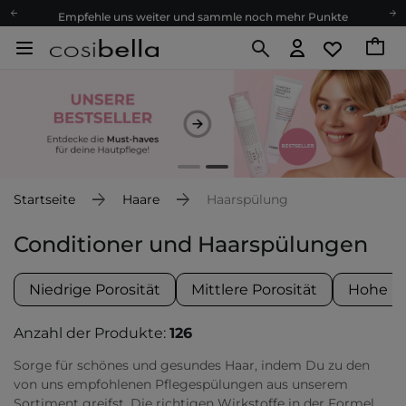
Empfehle uns weiter und sammle noch mehr Punkte
Kostenloser Versand ab 60 €
Ökologie
Versand nach Deutschland und Österreich
Treueprogramm
Lieferung in 1-2 Tagen
Empfehle uns weiter und sammle noch mehr Punkte
Kostenloser Versand ab 60 €
Startseite
Haare
Haarspülung
Ökologie
Conditioner und Haarspülungen
Niedrige Porosität
Mittlere Porosität
Hohe Po
Anzahl der Produkte:
126
Sorge für schönes und gesundes Haar, indem Du zu den
von uns empfohlenen Pflegespülungen aus unserem
Sortiment greifst. Die richtigen Wirkstoffe in der Formel