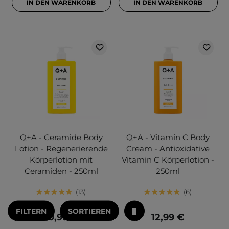
IN DEN WARENKORB
IN DEN WARENKORB
Q+A - Ceramide Body
Q+A - Vitamin C Body
Lotion - Regenerierende
Cream - Antioxidative
Körperlotion mit
Vitamin C Körperlotion -
Ceramiden - 250ml
250ml
13
6
FILTERN
SORTIEREN
10,99 €
12,99 €