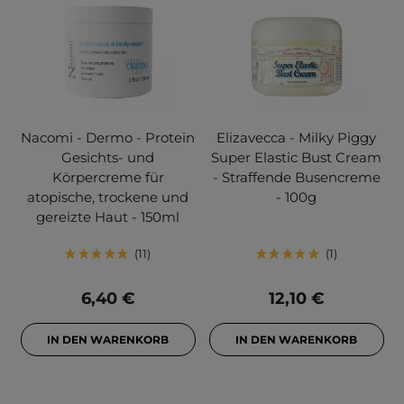
Nacomi - Dermo - Protein
Elizavecca - Milky Piggy
Gesichts- und
Super Elastic Bust Cream
Körpercreme für
- Straffende Busencreme
atopische, trockene und
- 100g
gereizte Haut - 150ml
11
1
6,40 €
12,10 €
IN DEN WARENKORB
IN DEN WARENKORB