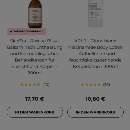
KOSMETOLOGE EMPFIEHLT
SkinTra - Rescue Bliss -
APLB - Glutathione
Balsam nach Enthaarung
Niacinamide Body Lotion
und kosmetologischen
- Aufhellende und
Behandlungen für
feuchtigkeitsspendende
Gesicht und Körper -
Körperlotion - 300ml
200ml
20
20
17,70 €
10,80 €
IN DEN WARENKORB
IN DEN WARENKORB