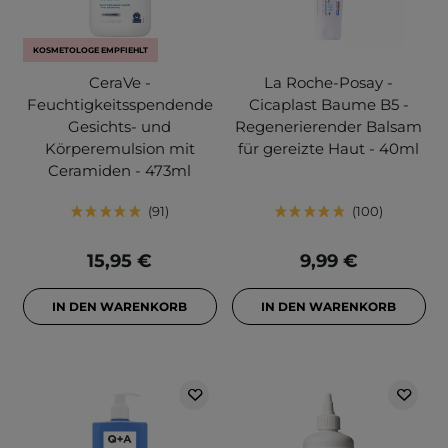
KOSMETOLOGE EMPFIEHLT
CeraVe -
La Roche-Posay -
Feuchtigkeitsspendende
Cicaplast Baume B5 -
Gesichts- und
Regenerierender Balsam
Körperemulsion mit
für gereizte Haut - 40ml
Ceramiden - 473ml
91
100
15,95 €
9,99 €
IN DEN WARENKORB
IN DEN WARENKORB