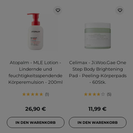
Atopalm - MLE Lotion -
Celimax - Ji.Woo.Gae One
Lindernde und
Step Body Brightening
feuchtigkeitsspendende
Pad - Peeling-Körperpads
Körperemulsion - 200ml
- 60Stk.
1
5
26,90 €
11,99 €
IN DEN WARENKORB
IN DEN WARENKORB