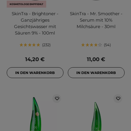
KOSMETOLOGE EMPFIEHLT
SkinTra - Brightoner -
SkinTra - Mr. Smoother -
Ganzjähriges
Serum mit 10%
Gesichtswasser mit
Milchsäure - 30ml
Säuren 9% - 100ml
232
54
14,20 €
11,00 €
IN DEN WARENKORB
IN DEN WARENKORB