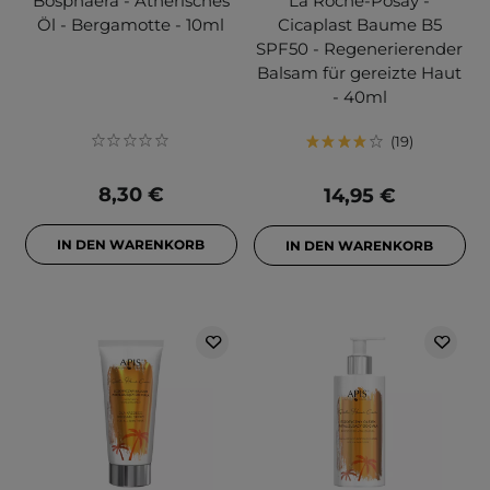
Bosphaera - Ätherisches
La Roche-Posay -
Öl - Bergamotte - 10ml
Cicaplast Baume B5
SPF50 - Regenerierender
Balsam für gereizte Haut
- 40ml
19
8,30 €
14,95 €
IN DEN WARENKORB
IN DEN WARENKORB