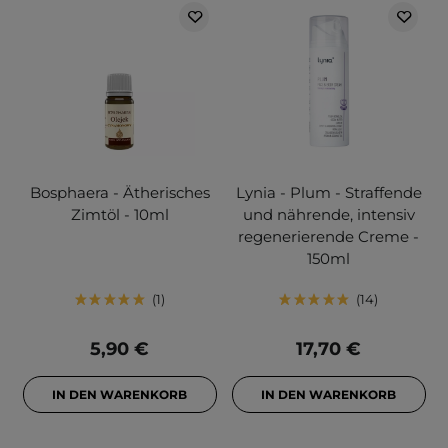
Bosphaera - Ätherisches
Lynia - Plum - Straffende
Zimtöl - 10ml
und nährende, intensiv
regenerierende Creme -
150ml
1
14
5,90 €
17,70 €
IN DEN WARENKORB
IN DEN WARENKORB