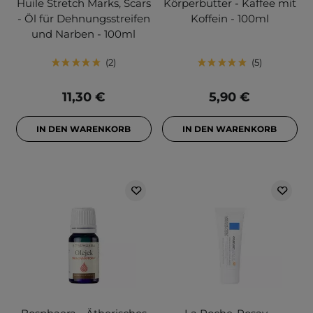
Huile Stretch Marks, Scars
Körperbutter - Kaffee mit
- Öl für Dehnungsstreifen
Koffein - 100ml
und Narben - 100ml
2
5
11,30 €
5,90 €
IN DEN WARENKORB
IN DEN WARENKORB