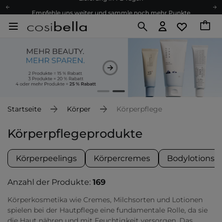
Empfehle uns weiter und sammle noch mehr Punkte
Kostenloser Versand ab 60 €
Ökologie
Versand nach Deutschland und Österreich
Treueprogramm
Lieferung in 1-2 Tagen
Empfehle uns weiter und sammle noch mehr Punkte
Kostenloser Versand ab 60 €
Startseite
Körper
Körperpflege
Ökologie
Körperpflegeprodukte
Körperpeelings
Körpercremes
Bodylotions
Anzahl der Produkte:
169
Körperkosmetika wie Cremes, Milchsorten und Lotionen
spielen bei der Hautpflege eine fundamentale Rolle, da sie
die Haut nähren und mit Feuchtigkeit versorgen. Das