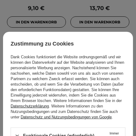
9,10 €
13,70 €
IN DEN WARENKORB
IN DEN WARENKORB
Zustimmung zu Cookies
Dank Cookies funktioniert die Website ordnungsgemäß und wir
können den Datenverkehr auf der Website analysieren und Ihnen
personalisierte Werbung anzeigen. Nachstehend können Sie
nachsehen, welche Daten sowohl von uns als auch von unseren
Partnern zu welchem Zweck erfasst werden. Sie können auch
entscheiden, ob und wem Sie die Verarbeitung von Daten (außer
den erforderlichen Funktionsdaten) gestatten. Sie können Ihre
Einwilligung jederzeit widerrufen, indem Sie die Cookies aus
Ihrem Browser löschen. Weitere Informationen finden Sie in der
Tolpa - Dermo Body Bust
Tołpa - Dermo Body
Datenschutzerklärung
. Weitere Informationen zu den
- Auffüllendes
Cellulite - Nacht Turbo
Nutzungsbedingungen und zum Datenschutz finden Sie auch
Busenserum - 150ml
Anti-Cellulite Creme -
unter
Datenschutz und Nutzungsbedingungen von Google
.
250ml
Immer
1
Funktionale Cookies (erforderlich)