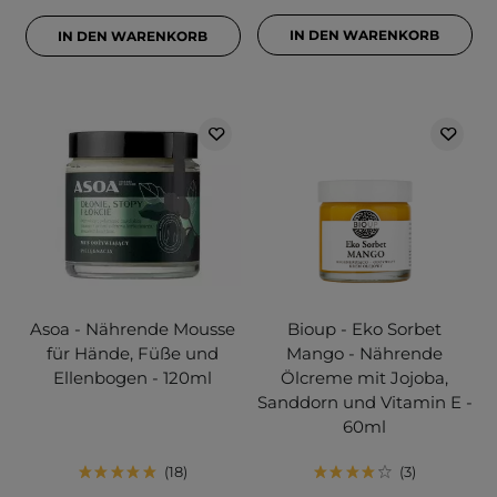
IN DEN WARENKORB
IN DEN WARENKORB
Asoa - Nährende Mousse
Bioup - Eko Sorbet
für Hände, Füße und
Mango - Nährende
Ellenbogen - 120ml
Ölcreme mit Jojoba,
Sanddorn und Vitamin E -
60ml
18
3