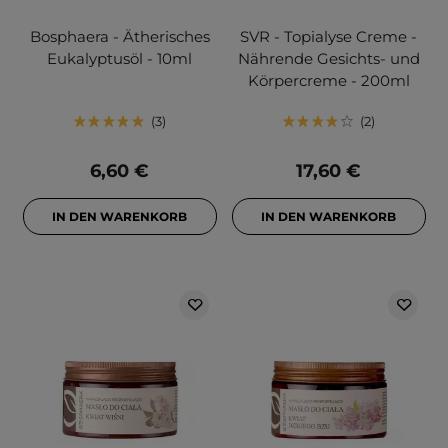
Bosphaera - Ätherisches
SVR - Topialyse Creme -
Eukalyptusöl - 10ml
Nährende Gesichts- und
Körpercreme - 200ml
3
2
6,60 €
17,60 €
IN DEN WARENKORB
IN DEN WARENKORB