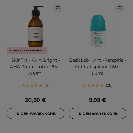
KOSMETOLOGE EMPFIEHLT
SkinTra - AHA Bright -
BasicLab - Anti-Perspiris -
AHA-Säure-Lotion 9% -
Antitranspirant 48h -
200ml
60ml
4
28
20,60 €
9,99 €
IN DEN WARENKORB
IN DEN WARENKORB