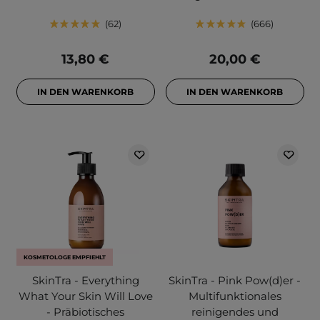
62
666
13,80 €
20,00 €
IN DEN WARENKORB
IN DEN WARENKORB
KOSMETOLOGE EMPFIEHLT
SkinTra - Everything
SkinTra - Pink Pow(d)er -
What Your Skin Will Love
Multifunktionales
- Präbiotisches
reinigendes und