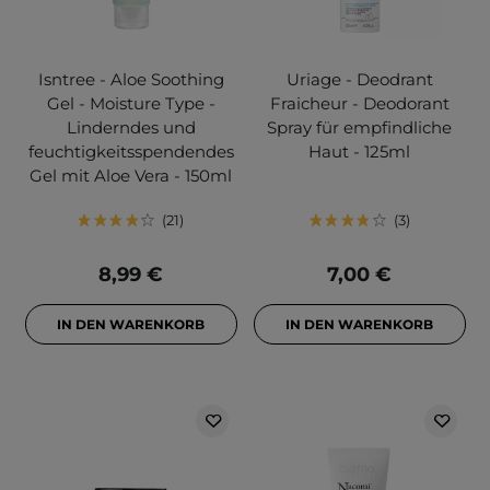
Isntree - Aloe Soothing
Uriage - Deodrant
Gel - Moisture Type -
Fraicheur - Deodorant
Linderndes und
Spray für empfindliche
feuchtigkeitsspendendes
Haut - 125ml
Gel mit Aloe Vera - 150ml
21
3
8,99 €
7,00 €
IN DEN WARENKORB
IN DEN WARENKORB