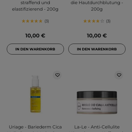
straffend und
die Hautdurchblutung -
elastifizierend - 200g
200g
3
3
10,00 €
10,00 €
IN DEN WARENKORB
IN DEN WARENKORB
Uriage - Bariederm Cica
La-Le - Anti-Cellulite