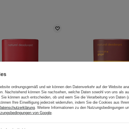
ies
Website ordnungsgemäß und wir können den Datenverkehr auf der Website ana
gen. Nachstehend können Sie nachsehen, welche Daten sowohl von uns als au
Sie können auch entscheiden, ob und wem Sie die Verarbeitung von Daten (a
können Ihre Einwilligung jederzeit widerrufen, indem Sie die Cookies aus Ihr
Datenschutzerklärung
. Weitere Informationen zu den Nutzungsbedingungen u
tzungsbedingungen von Google
.
e Original Stick - Natürlicher
Nuud - The Stick - Natü
t Stick - 45g, Unparfümiert
Deodorant-Stick - Orange 