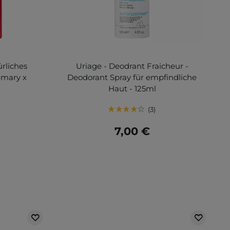
ürliches
Uriage - Deodrant Fraicheur -
emary x
Deodorant Spray für empfindliche
g
Haut - 125ml
3
7,00 €