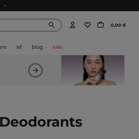
0,00 €
ers
lsf
blog
sale
 Deodorants