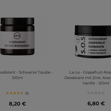
eodorant - Schwarze Traube -
La-Le - Grapefruit-Ro
120ml
Deodorant mit Zink, Aloe
Hanföl - 120ml
5
6,80 €
8,20 €