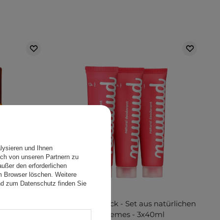
lysieren und Ihnen
ch von unseren Partnern zu
ußer den erforderlichen
em Browser löschen. Weitere
nd zum Datenschutz finden Sie
rliches
Nuud - XXL Pack - Set aus natürlichen
x Ingwer -
Deocremes - 3x40ml