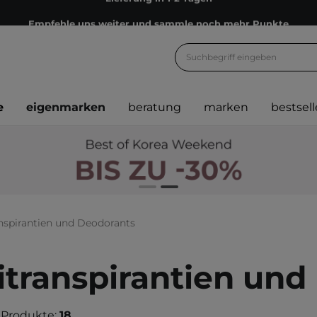
Empfehle uns weiter und sammle noch mehr Punkte
Kostenloser Versand ab 60 €
Ökologie
Versand nach Deutschland und Österreich
e
eigenmarken
beratung
marken
bestsell
Treueprogramm
Lieferung in 1-2 Tagen
Empfehle uns weiter und sammle noch mehr Punkte
Kostenloser Versand ab 60 €
Ökologie
nspirantien und Deodorants
itranspirantien und
 Produkte:
18