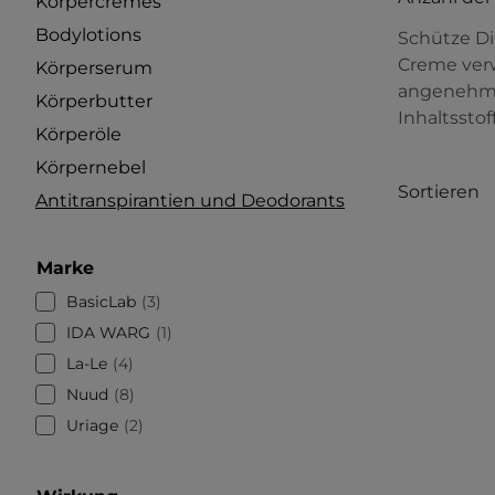
Körpercremes
Bodylotions
Schütze Di
Creme verw
Körperserum
angenehmen
Körperbutter
Inhaltsstof
Körperöle
Körpernebel
Sortieren
Antitranspirantien und Deodorants
Marke
BasicLab
3
IDA WARG
1
La-Le
4
Nuud
8
Uriage
2