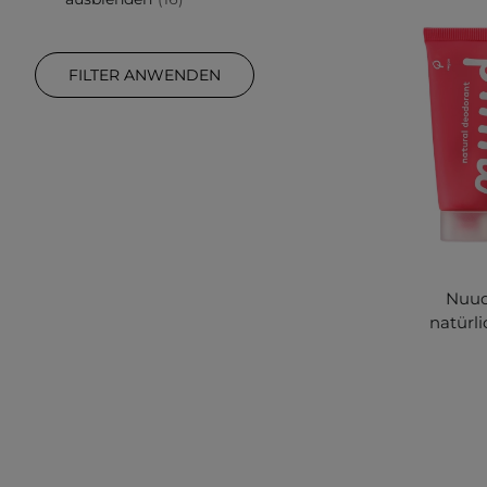
FILTER ANWENDEN
Nuud
natürl