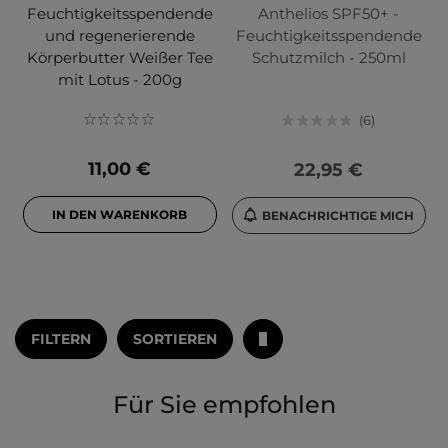
Feuchtigkeitsspendende
Anthelios SPF50+ -
und regenerierende
Feuchtigkeitsspendende
Körperbutter Weißer Tee
Schutzmilch - 250ml
mit Lotus - 200g
6
11,00 €
22,95 €
IN DEN WARENKORB
BENACHRICHTIGE MICH
FILTERN
SORTIEREN
Für Sie empfohlen