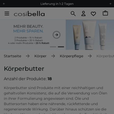
Lieferung in 1-2 Tagen
Empfehle uns weiter und sammle noch mehr Punkte
Kostenloser Versand ab 60 €
Ökologie
Versand nach Deutschland und Österreich
Treueprogramm
Lieferung in 1-2 Tagen
Empfehle uns weiter und sammle noch mehr Punkte
Startseite
Körper
Körperpflege
Körperbut
Kostenloser Versand ab 60 €
Ökologie
Körperbutter
Anzahl der Produkte:
18
Körperbutter sind Produkte mit einer reichhaltigen und
gehaltvollen Konsistenz, die auf die Verwendung von Ölen
in ihrer Formulierung angewiesen sind. Öle und
Buttersorten haben eine nährende, rückfettende und
regenerierende Wirkung. Darüber hinaus schützen sie die