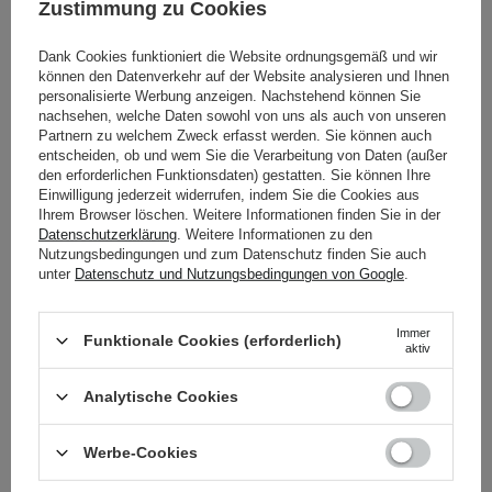
Zustimmung zu Cookies
Erfrischende Melone mit
Kirsche mit Vanille -
grünem Tee - 100ml
100ml
Dank Cookies funktioniert die Website ordnungsgemäß und wir
können den Datenverkehr auf der Website analysieren und Ihnen
14
18
personalisierte Werbung anzeigen. Nachstehend können Sie
nachsehen, welche Daten sowohl von uns als auch von unseren
Partnern zu welchem Zweck erfasst werden. Sie können auch
8,99 €
8,99 €
entscheiden, ob und wem Sie die Verarbeitung von Daten (außer
den erforderlichen Funktionsdaten) gestatten. Sie können Ihre
Einwilligung jederzeit widerrufen, indem Sie die Cookies aus
IN DEN WARENKORB
IN DEN WARENKORB
Ihrem Browser löschen. Weitere Informationen finden Sie in der
Datenschutzerklärung
. Weitere Informationen zu den
Nutzungsbedingungen und zum Datenschutz finden Sie auch
unter
Datenschutz und Nutzungsbedingungen von Google
.
Immer
Funktionale Cookies (erforderlich)
aktiv
Analytische Cookies
Werbe-Cookies
Natural Secrets -
Q+A - Collagen Body