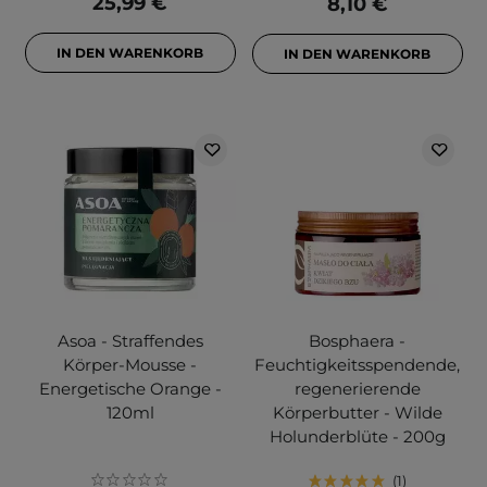
25,99 €
8,10 €
IN DEN WARENKORB
IN DEN WARENKORB
Asoa - Straffendes
Bosphaera -
Körper-Mousse -
Feuchtigkeitsspendende,
Energetische Orange -
regenerierende
120ml
Körperbutter - Wilde
Holunderblüte - 200g
1