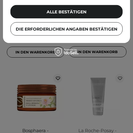
Sheabutter - 100g
Butter - Kollagen-
ALLE BESTÄTIGEN
Körperbutter - 200ml
16
DIE ERFORDERLICHEN ANGABEN BESTÄTIGEN
11,99 €
5,99 €
IN DEN WARENKORB
IN DEN WARENKORB
Bosphaera -
La Roche-Posay -