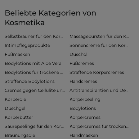
Beliebte Kategorien von
Kosmetika
Selbstbräuner für den Körper
Massagebürsten für den Körper
Intimpflegeprodukte
Sonnencreme für den Körper
Fußmasken
Duschöl
Bodylotions mit Aloe Vera
Fußcremes
Straffende Körpercremes
Bodylotions für trockene Haut
Straffende Bodylotions
Handcremes
Cremes gegen Cellulite und Dehnungsstreifen
Antitranspirantien und Deodorants
Körperöle
Körperpeeling
Duschgel
Bodylotions
Körperbutter
Körpercremes
Säurepeelings für den Körper
Körpercremes für trockene Haut
Bräunungsöle
Handmasken