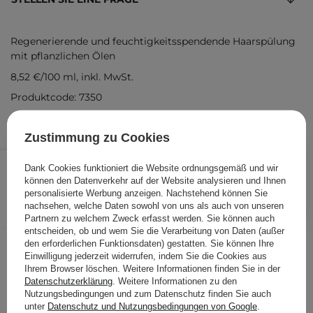
Regenerierende und feuchtigkeitsspendende Haarspülung
mit pflanzlichen Ölen
8,52 €
/
100 ml
, inkl. MwSt.
Produktcode: 7350
Zustimmung zu Cookies
21,30 €
/
Stk.
Dank Cookies funktioniert die Website ordnungsgemäß und wir
können den Datenverkehr auf der Website analysieren und Ihnen
IN DEN WARENKORB
personalisierte Werbung anzeigen. Nachstehend können Sie
nachsehen, welche Daten sowohl von uns als auch von unseren
Folgende Produkte wurden von
Partnern zu welchem Zweck erfasst werden. Sie können auch
entscheiden, ob und wem Sie die Verarbeitung von Daten (außer
anderen Kunden geprüft
den erforderlichen Funktionsdaten) gestatten. Sie können Ihre
Einwilligung jederzeit widerrufen, indem Sie die Cookies aus
Ihrem Browser löschen. Weitere Informationen finden Sie in der
Datenschutzerklärung
. Weitere Informationen zu den
Nutzungsbedingungen und zum Datenschutz finden Sie auch
unter
Datenschutz und Nutzungsbedingungen von Google
.