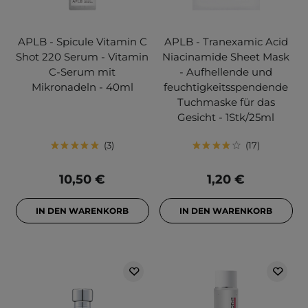
APLB - Spicule Vitamin C
APLB - Tranexamic Acid
Shot 220 Serum - Vitamin
Niacinamide Sheet Mask
C-Serum mit
- Aufhellende und
Mikronadeln - 40ml
feuchtigkeitsspendende
Tuchmaske für das
Gesicht - 1Stk/25ml
3
17
10,50 €
1,20 €
IN DEN WARENKORB
IN DEN WARENKORB