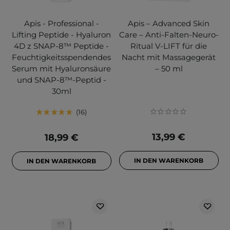
Apis - Professional -
Apis – Advanced Skin
Lifting Peptide - Hyaluron
Care – Anti-Falten-Neuro-
4D z SNAP-8™ Peptide -
Ritual V-LIFT für die
Feuchtigkeitsspendendes
Nacht mit Massagegerät
Serum mit Hyaluronsäure
– 50 ml
und SNAP-8™-Peptid -
30ml
16
13,99 €
18,99 €
IN DEN WARENKORB
IN DEN WARENKORB