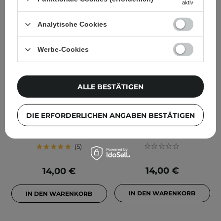
aktiv
Analytische Cookies
Werbe-Cookies
ALLE BESTÄTIGEN
APLB - Bakuchiol Propolis
APLB - Bakuchiol Propolis
Ampoule Serum -
Facial Cream - Straffende
DIE ERFORDERLICHEN ANGABEN BESTÄTIGEN
Straffendes
Gesichtscreme - 55ml
Gesichtsserum - 40ml
5
14,00 €
14,00 €
IN DEN WARENKORB
IN DEN WARENKORB