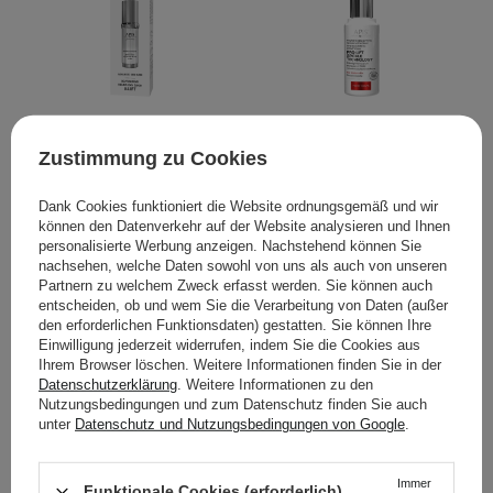
Apis – Advanced Skin
Apis – Pro-Lift Spicule
Zustimmung zu Cookies
Care – Revitalisierendes
Technology Home TerApis
Neuro-Elixier für den Tag
– Mikronadel-Lifting-
Dank Cookies funktioniert die Website ordnungsgemäß und wir
V-LIFT – 50 ml
Serum mit DMAE und
können den Datenverkehr auf der Website analysieren und Ihnen
biomimetischem
personalisierte Werbung anzeigen. Nachstehend können Sie
Conotoxin – 30 ml
nachsehen, welche Daten sowohl von uns als auch von unseren
Partnern zu welchem Zweck erfasst werden. Sie können auch
entscheiden, ob und wem Sie die Verarbeitung von Daten (außer
den erforderlichen Funktionsdaten) gestatten. Sie können Ihre
Einwilligung jederzeit widerrufen, indem Sie die Cookies aus
11,99 €
14,99 €
Ihrem Browser löschen. Weitere Informationen finden Sie in der
Datenschutzerklärung
. Weitere Informationen zu den
Nutzungsbedingungen und zum Datenschutz finden Sie auch
IN DEN WARENKORB
IN DEN WARENKORB
unter
Datenschutz und Nutzungsbedingungen von Google
.
Immer
Funktionale Cookies (erforderlich)