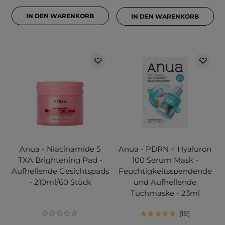
IN DEN WARENKORB
IN DEN WARENKORB
Anua - Niacinamide 5
Anua - PDRN + Hyaluron
TXA Brightening Pad -
100 Serum Mask -
Aufhellende Gesichtspads
Feuchtigkeitsspendende
- 210ml/60 Stück
und Aufhellende
Tuchmaske - 23ml
19