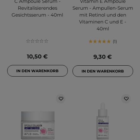
C Ampoule Serum -
Vitamin E Ampoule
Revitalisierendes
Serum - Ampullen-Serum
Gesichtsserum - 40ml
mit Retinol und den
Vitaminen C und E -
40ml
1
10,50 €
9,30 €
IN DEN WARENKORB
IN DEN WARENKORB