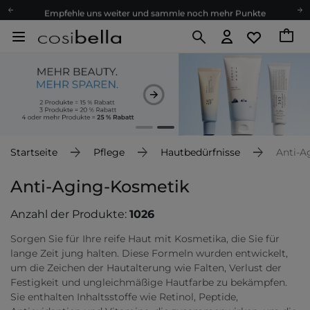
Empfehle uns weiter und sammle noch mehr Punkte
Kostenloser Versand ab 60 €
Ökologie
Versand nach Deutschland und Österreich
Treueprogramm
Lieferung in 1-2 Tagen
Empfehle uns weiter und sammle noch mehr Punkte
Kostenloser Versand ab 60 €
Startseite
Pflege
Hautbedürfnisse
Anti-A
Ökologie
Anti-Aging-Kosmetik
Anzahl der Produkte:
1026
Sorgen Sie für Ihre reife Haut mit Kosmetika, die Sie für
lange Zeit jung halten. Diese Formeln wurden entwickelt,
um die Zeichen der Hautalterung wie Falten, Verlust der
Festigkeit und ungleichmäßige Hautfarbe zu bekämpfen.
Sie enthalten Inhaltsstoffe wie Retinol, Peptide,