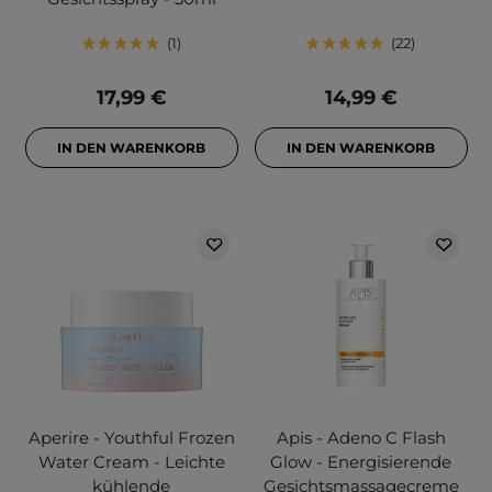
1
22
17,99 €
14,99 €
IN DEN WARENKORB
IN DEN WARENKORB
Aperire - Youthful Frozen
Apis - Adeno C Flash
Water Cream - Leichte
Glow - Energisierende
kühlende
Gesichtsmassagecreme