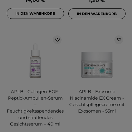
14,00 €
1,20 €
IN DEN WARENKORB
IN DEN WARENKORB
APLB - Collagen-EGF-
APLB - Exosome
Peptid-Ampullen-Serum
Niacinamide EX Cream -
–
Gesichtspflegecreme mit
Feuchtigkeitsspendendes
Exosomen - 55ml
und straffendes
Gesichtsserum – 40 ml