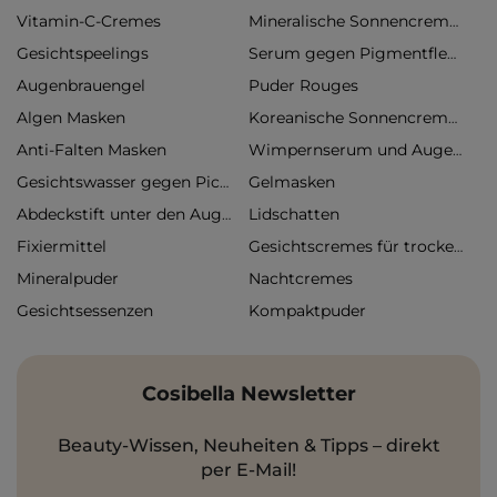
Vitamin-C-Cremes
Mineralische Sonnencremes
Gesichtspeelings
Serum gegen Pigmentflecken
Augenbrauengel
Puder Rouges
Algen Masken
Koreanische Sonnencremes
Anti-Falten Masken
Wimpernserum und Augenbrauenserum
Gelmasken
Gesichtswasser gegen Pickel
Lidschatten
Abdeckstift unter den Augen
Fixiermittel
Gesichtscremes für trockene Haut
Mineralpuder
Nachtcremes
Gesichtsessenzen
Kompaktpuder
Cosibella Newsletter
Beauty-Wissen, Neuheiten & Tipps – direkt
per E-Mail!