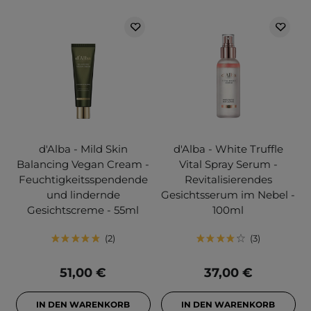
d'Alba - Mild Skin
d'Alba - White Truffle
Balancing Vegan Cream -
Vital Spray Serum -
Feuchtigkeitsspendende
Revitalisierendes
und lindernde
Gesichtsserum im Nebel -
Gesichtscreme - 55ml
100ml
2
3
51,00 €
37,00 €
IN DEN WARENKORB
IN DEN WARENKORB