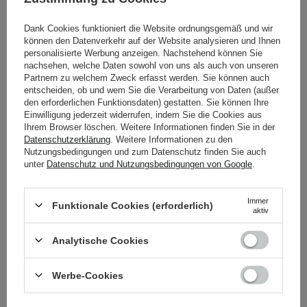
1
Dank Cookies funktioniert die Website ordnungsgemäß und wir
können den Datenverkehr auf der Website analysieren und Ihnen
personalisierte Werbung anzeigen. Nachstehend können Sie
40,10 €
35,60 €
nachsehen, welche Daten sowohl von uns als auch von unseren
Partnern zu welchem Zweck erfasst werden. Sie können auch
entscheiden, ob und wem Sie die Verarbeitung von Daten (außer
IN DEN WARENKORB
IN DEN WARENKORB
den erforderlichen Funktionsdaten) gestatten. Sie können Ihre
Einwilligung jederzeit widerrufen, indem Sie die Cookies aus
Ihrem Browser löschen. Weitere Informationen finden Sie in der
Datenschutzerklärung
. Weitere Informationen zu den
Nutzungsbedingungen und zum Datenschutz finden Sie auch
unter
Datenschutz und Nutzungsbedingungen von Google
.
Immer
Funktionale Cookies (erforderlich)
aktiv
Analytische Cookies
d'Alba - Vita Toning
d'Alba - Vita Toning
Werbe-Cookies
Serum Toner -
Capsule Serum -
Feuchtigkeitsspendendes
Feuchtigkeitsspendendes