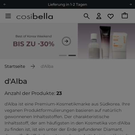
Empfehle uns weiter und sammle noch mehr Punkte
Kostenloser Versand ab 60 €
Ökologie
Versand nach Deutschland und Österreich
Treueprogramm
Lieferung in 1-2 Tagen
Empfehle uns weiter und sammle noch mehr Punkte
Startseite
d'Alba
Kostenloser Versand ab 60 €
Ökologie
d'Alba
Anzahl der Produkte:
23
d'Alba ist eine Premium-Kosmetikmarke aus Südkorea. Ihre
veganen Produktformulierungen basieren auf natürlich
gewonnenen Inhaltsstoffen. Der charakteristische
Inhaltsstoff, der am häufigsten in den Kosmetika von d'Alba
zu finden ist, ist ein unter der Erde gefundener Diamant,