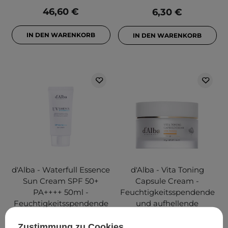
46,60 €
6,30 €
IN DEN WARENKORB
IN DEN WARENKORB
d'Alba - Waterfull Essence
d'Alba - Vita Toning
Sun Cream SPF 50+
Capsule Cream -
PA++++ 50ml -
Feuchtigkeitsspendende
Feuchtigkeitsspendende
und aufhellende
Filter-Gesichtscreme -
Gesichtscreme - 55g
50ml
Zustimmung zu Cookies