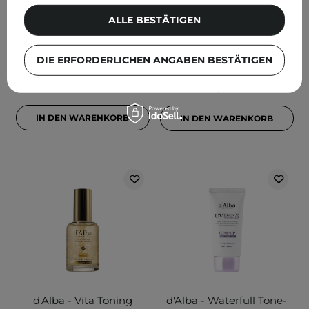
und aufhellendes Serum-
und aufhellendes
ALLE BESTÄTIGEN
Tonic - 180ml
Gesichtsserum - 100ml
1
DIE ERFORDERLICHEN ANGABEN BESTÄTIGEN
28,30 €
35,40 €
IN DEN WARENKORB
IN DEN WARENKORB
d'Alba - Vita Toning
d'Alba - Waterfull Tone-