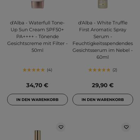
d'Alba - Waterfull Tone-
d'Alba - White Truffle
Up Sun Cream SPF50+
First Aromatic Spray
PA++++ - Tönende
Serum -
Gesichtscreme mit Filter -
Feuchtigkeitsspendendes
50ml
Gesichtsserum im Nebel -
60ml
4
2
34,70 €
29,90 €
IN DEN WARENKORB
IN DEN WARENKORB