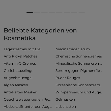
Beliebte Kategorien von
Kosmetika
Tagescremes mit LSF
Niacinamide Serum
Anti Pickel Patches
Chemische Sonnencremes
Vitamin-C-Cremes
Mineralische Sonnencremes
Gesichtspeelings
Serum gegen Pigmentflecken
Augenbrauengel
Puder Rouges
Algen Masken
Koreanische Sonnencremes
Anti-Falten Masken
Wimpernserum und Augenbrauenserum
Gelmasken
Gesichtswasser gegen Pickel
Lidschatten
Abdeckstift unter den Augen