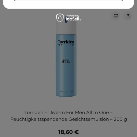
Torriden – Dive-In For Men All In One –
Feuchtigkeitsspendende Gesichtsemulsion – 200 g
18,60 €