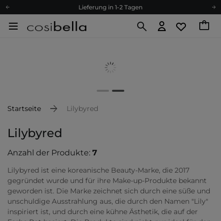
Lieferung in 1-2 Tagen
Empfehle uns weiter und sammle noch mehr Punkte
Kostenloser Versand ab 60 €
Ökologie
Versand nach Deutschland und Österreich
Treueprogramm
Lieferung in 1-2 Tagen
Empfehle uns weiter und sammle noch mehr Punkte
Startseite
Lilybyred
Kostenloser Versand ab 60 €
Lilybyred
Ökologie
Anzahl der Produkte:
7
Lilybyred ist eine koreanische Beauty-Marke, die 2017
gegründet wurde und für ihre Make-up-Produkte bekannt
geworden ist. Die Marke zeichnet sich durch eine süße und
unschuldige Ausstrahlung aus, die durch den Namen "Lily"
inspiriert ist, und durch eine kühne Ästhetik, die auf der