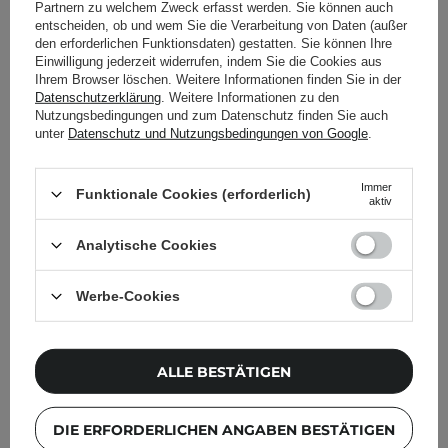
Partnern zu welchem Zweck erfasst werden. Sie können auch
entscheiden, ob und wem Sie die Verarbeitung von Daten (außer
Lilybyred - Bloody Liar
den erforderlichen Funktionsdaten) gestatten. Sie können Ihre
Einwilligung jederzeit widerrufen, indem Sie die Cookies aus
Coating Tint - Glänzender
Ihrem Browser löschen. Weitere Informationen finden Sie in der
Lip Tint - 03 Clever
Datenschutzerklärung
. Weitere Informationen zu den
Mangapple - 4g
Nutzungsbedingungen und zum Datenschutz finden Sie auch
unter
Datenschutz und Nutzungsbedingungen von Google
.
Immer
Funktionale Cookies (erforderlich)
10,50 €
aktiv
Analytische Cookies
BENACHRICHTIGE MICH
Werbe-Cookies
FILTERN
SORTIEREN
ALLE BESTÄTIGEN
DIE ERFORDERLICHEN ANGABEN BESTÄTIGEN
Für Sie empfohlen