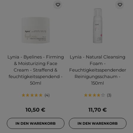
Lynia - Byelines - Firming
Lynia - Natural Cleansing
& Moisturizing Face
Foam -
Cream - Straffend &
Feuchtigkeitsspendender
feuchtigkeitsspendend -
Reinigungsschaum -
50ml
150ml
4
3
10,50 €
11,70 €
IN DEN WARENKORB
IN DEN WARENKORB