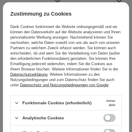
Zustimmung zu Cookies
Dank Cookies funktioniert die Website ordnungsgemäß und wir
können den Datenverkehr auf der Website analysieren und Ihnen
personalisierte Werbung anzeigen. Nachstehend können Sie
nachsehen, welche Daten sowohl von uns als auch von unseren
Partnern zu welchem Zweck erfasst werden. Sie können auch
Lynia - Gesichtswasser -
Lynia - Pro - Ampulle mit
entscheiden, ob und wem Sie die Verarbeitung von Daten (außer
Gel mit AHA- und BHA-
15% Vitamin C - 5ml
den erforderlichen Funktionsdaten) gestatten. Sie können Ihre
Einwilligung jederzeit widerrufen, indem Sie die Cookies aus
Säuren - 100ml
Ihrem Browser löschen. Weitere Informationen finden Sie in der
Datenschutzerklärung
. Weitere Informationen zu den
1
3
Nutzungsbedingungen und zum Datenschutz finden Sie auch
unter
Datenschutz und Nutzungsbedingungen von Google
.
10,80 €
8,50 €
Immer
Funktionale Cookies (erforderlich)
aktiv
IN DEN WARENKORB
IN DEN WARENKORB
Analytische Cookies