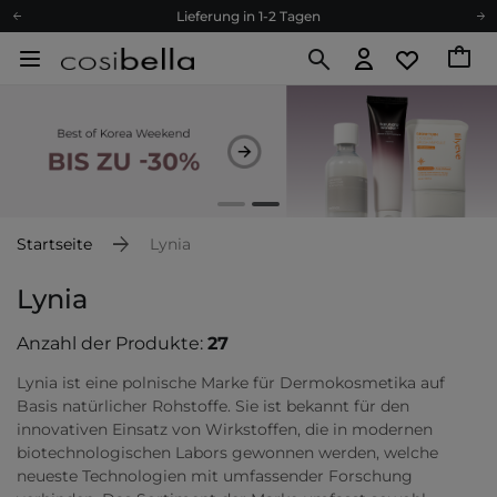
Empfehle uns weiter und sammle noch mehr Punkte
Kostenloser Versand ab 60 €
Ökologie
Versand nach Deutschland und Österreich
Treueprogramm
Lieferung in 1-2 Tagen
Empfehle uns weiter und sammle noch mehr Punkte
Kostenloser Versand ab 60 €
Startseite
Lynia
Ökologie
Lynia
Anzahl der Produkte:
27
Lynia ist eine polnische Marke für Dermokosmetika auf
Basis natürlicher Rohstoffe. Sie ist bekannt für den
innovativen Einsatz von Wirkstoffen, die in modernen
biotechnologischen Labors gewonnen werden, welche
neueste Technologien mit umfassender Forschung