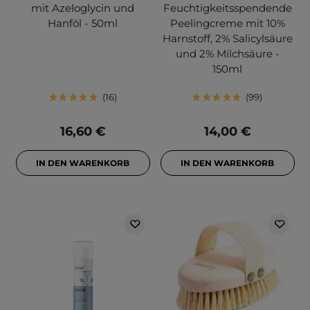
mit Azeloglycin und
Feuchtigkeitsspendende
Hanföl - 50ml
Peelingcreme mit 10%
Harnstoff, 2% Salicylsäure
und 2% Milchsäure -
150ml
16
99
16,60 €
14,00 €
IN DEN WARENKORB
IN DEN WARENKORB