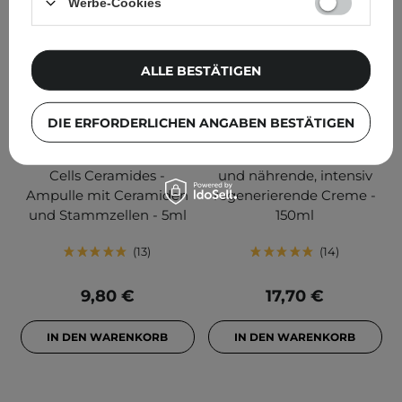
Werbe-Cookies
ALLE BESTÄTIGEN
DIE ERFORDERLICHEN ANGABEN BESTÄTIGEN
Lynia - Pro - Rose Stem
Lynia - Plum - Straffende
Cells Ceramides -
und nährende, intensiv
Ampulle mit Ceramiden
regenerierende Creme -
und Stammzellen - 5ml
150ml
13
14
9,80 €
17,70 €
IN DEN WARENKORB
IN DEN WARENKORB