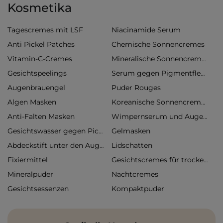
Kosmetika
Tagescremes mit LSF
Niacinamide Serum
Anti Pickel Patches
Chemische Sonnencremes
Vitamin-C-Cremes
Mineralische Sonnencremes
Gesichtspeelings
Serum gegen Pigmentflecken
Augenbrauengel
Puder Rouges
Algen Masken
Koreanische Sonnencremes
Anti-Falten Masken
Wimpernserum und Augenbrauenserum
Gelmasken
Gesichtswasser gegen Pickel
Lidschatten
Abdeckstift unter den Augen
Fixiermittel
Gesichtscremes für trockene Haut
Mineralpuder
Nachtcremes
Gesichtsessenzen
Kompaktpuder