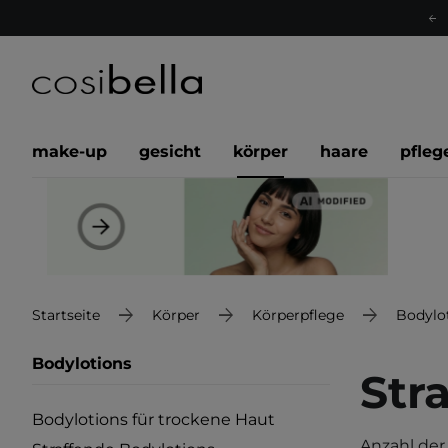
make-up
gesicht
körper
haare
pfleg
Startseite
Körper
Körperpflege
Bodylo
Bodylotions
Str
Bodylotions für trockene Haut
Anzahl der