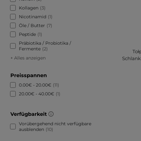
Kollagen
3
Nicotinamid
1
Öle / Butter
7
Peptide
1
Präbiotika / Probiotika /
Fermente
2
Toł
+ Alles anzeigen
Schlank
Preisspannen
0.00€ - 20.00€
11
20.00€ - 40.00€
1
Verfügbarkeit
Vorübergehend nicht verfügbare
ausblenden
10