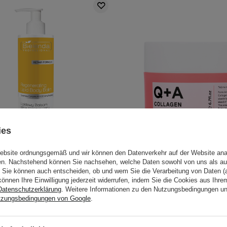
ies
Website ordnungsgemäß und wir können den Datenverkehr auf der Website ana
gen. Nachstehend können Sie nachsehen, welche Daten sowohl von uns als au
Professional - Mango Boost -
Q+A - Collagen Body B
Sie können auch entscheiden, ob und wem Sie die Verarbeitung von Daten (a
siv regenerierende Lipid-
Kollagen-Körperbutter 
können Ihre Einwilligung jederzeit widerrufen, indem Sie die Cookies aus Ihr
Körperlotion - 500ml
Datenschutzerklärung
. Weitere Informationen zu den Nutzungsbedingungen u
tzungsbedingungen von Google
.