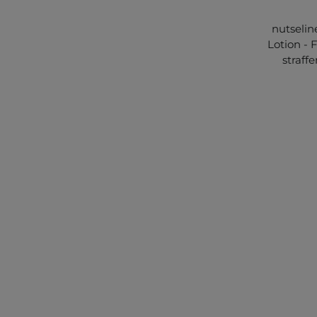
nutselin
Lotion -
straff