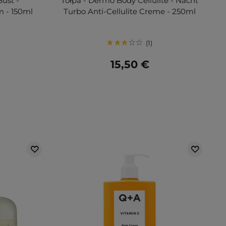
ust -
Tołpa - Dermo Body Cellulite - Nacht
m - 150ml
Turbo Anti-Cellulite Creme - 250ml
1
15,50 €