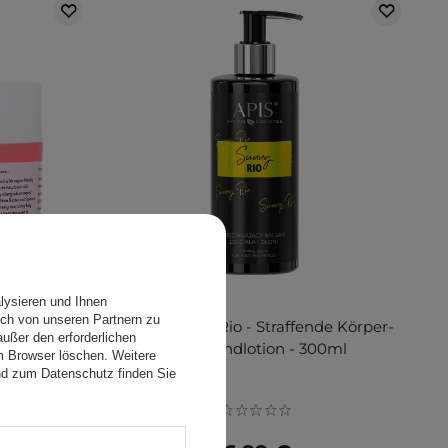
lysieren und Ihnen
ch von unseren Partnern zu
utter -
Apis - Sunny Rio - Straffende Körper-
ußer den erforderlichen
- 200ml
und Handlotion - 300ml
em Browser löschen. Weitere
nd zum Datenschutz finden Sie