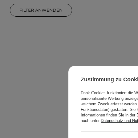
FILTER ANWENDEN
Zustimmung zu Cook
Dank Cookies funktioniert die 
personalisierte Werbung anzei
Bielenda 
welchem Zweck erfasst werden. 
Inten
Funktionsdaten) gestatten. Sie 
Informationen finden Sie in der
auch unter
Datenschutz und Nu