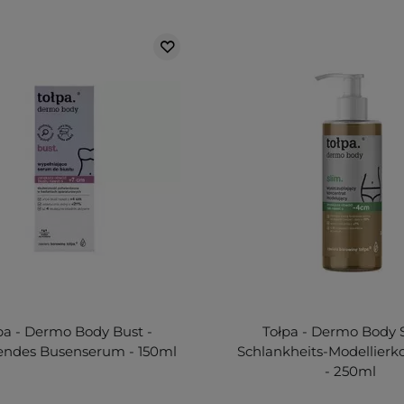
pa - Dermo Body Bust -
Tołpa - Dermo Body S
lendes Busenserum - 150ml
Schlankheits-Modellierk
- 250ml