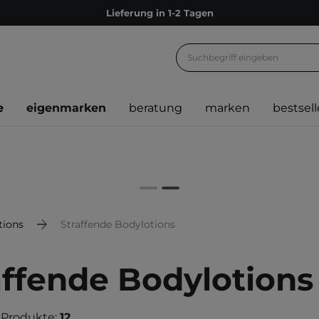
Lieferung in 1-2 Tagen
Empfehle uns weiter und sammle noch mehr Punkte
Kostenloser Versand ab 60 €
Ökologie
e
eigenmarken
beratung
marken
bestsell
Versand nach Deutschland und Österreich
Treueprogramm
Lieferung in 1-2 Tagen
Empfehle uns weiter und sammle noch mehr Punkte
Kostenloser Versand ab 60 €
tions
Straffende Bodylotions
Ökologie
affende Bodylotions
 Produkte:
12