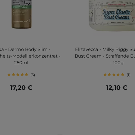
pa - Dermo Body Slim -
Elizavecca - Milky Piggy Su
heits-Modellierkonzentrat -
Bust Cream - Straffende 
250ml
- 100g
5
1
17,20 €
12,10 €