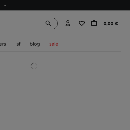
0,00 €
ers
lsf
blog
sale