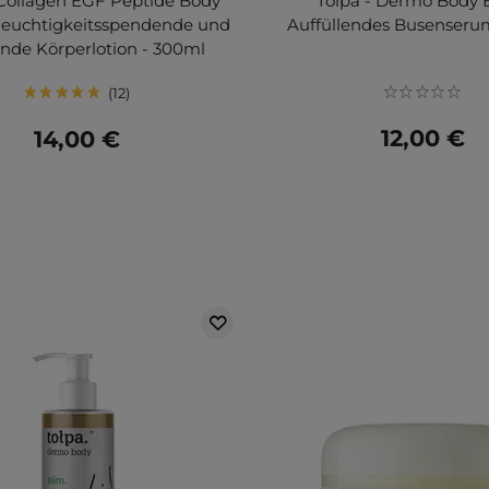
Collagen EGF Peptide Body
Tolpa - Dermo Body B
 Feuchtigkeitsspendende und
Auffüllendes Busenseru
ende Körperlotion - 300ml
12
12,00 €
14,00 €