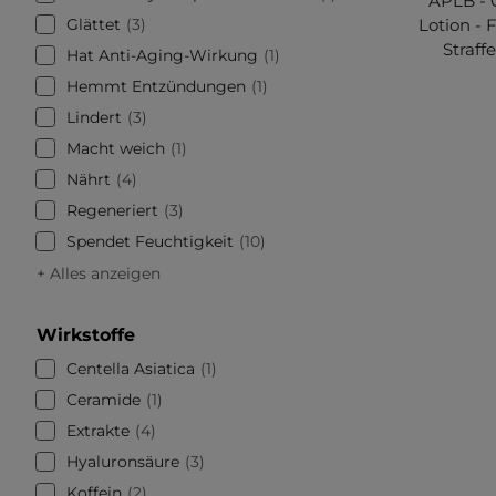
APLB - 
Glättet
3
Lotion -
Straff
Hat Anti-Aging-Wirkung
1
Hemmt Entzündungen
1
Lindert
3
Macht weich
1
Nährt
4
Regeneriert
3
Spendet Feuchtigkeit
10
+ Alles anzeigen
Wirkstoffe
Centella Asiatica
1
Ceramide
1
Extrakte
4
Hyaluronsäure
3
Koffein
2