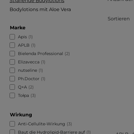
Straffende Bodylotions
Bodylotions mit Aloe Vera
Sortieren
Marke
Apis
1
APLB
1
Bielenda Professional
2
Elizavecca
1
nutseline
1
Ph.Doctor
1
Q+A
2
Tołpa
3
Wirkung
Anti-Cellulite-Wirkung
3
Baut die Hydrolipid-Barriere auf
1