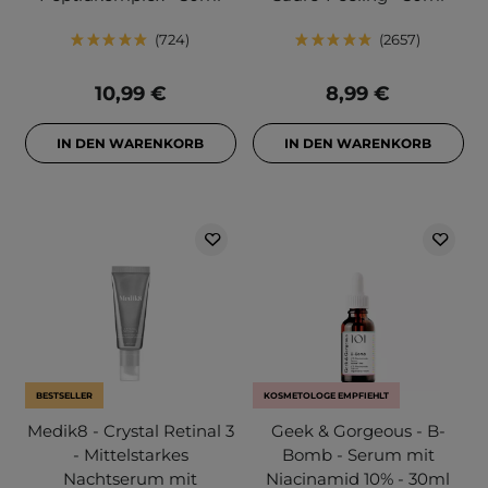
724
2657
10,99 €
8,99 €
IN DEN WARENKORB
IN DEN WARENKORB
BESTSELLER
KOSMETOLOGE EMPFIEHLT
Medik8 - Crystal Retinal 3
Geek & Gorgeous - B-
- Mittelstarkes
Bomb - Serum mit
Nachtserum mit
Niacinamid 10% - 30ml