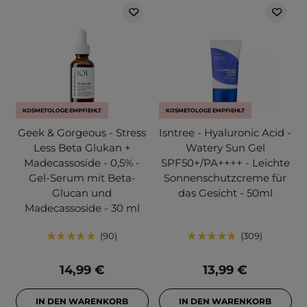
KOSMETOLOGE EMPFIEHLT
KOSMETOLOGE EMPFIEHLT
Geek & Gorgeous - Stress
Isntree - Hyaluronic Acid -
Less Beta Glukan +
Watery Sun Gel
Madecassoside - 0,5% -
SPF50+/PA++++ - Leichte
Gel-Serum mit Beta-
Sonnenschutzcreme für
Glucan und
das Gesicht - 50ml
Madecassoside - 30 ml
90
309
14,99 €
13,99 €
IN DEN WARENKORB
IN DEN WARENKORB