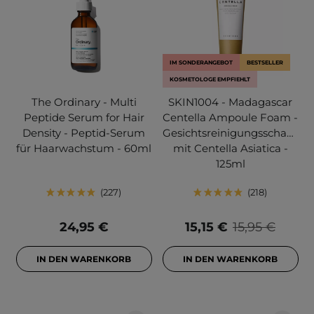
IM SONDERANGEBOT
BESTSELLER
KOSMETOLOGE EMPFIEHLT
The Ordinary - Multi
SKIN1004 - Madagascar
Peptide Serum for Hair
Centella Ampoule Foam -
Density - Peptid-Serum
Gesichtsreinigungsschaum
für Haarwachstum - 60ml
mit Centella Asiatica -
125ml
227
218
24,95 €
15,15 €
15,95 €
IN DEN WARENKORB
IN DEN WARENKORB