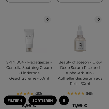
SKIN1004 - Madagascar -
Beauty of Joseon - Glow
Centella Soothing Cream
Deep Serum Rice and
- Lindernde
Alpha-Arbutin -
Gesichtscreme - 30ml
Aufhellendes Serum aus
Reis - 30ml
213
165
FILTERN
SORTIEREN
8,95 €
11,99 €