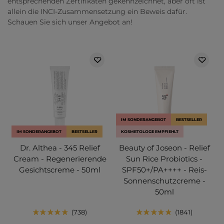
entsprechenden Zertifikaten gekennzeichnet, aber oft ist
allein die INCI-Zusammensetzung ein Beweis dafür.
Schauen Sie sich unser Angebot an!
IM SONDERANGEBOT
BESTSELLER
IM SONDERANGEBOT
BESTSELLER
KOSMETOLOGE EMPFIEHLT
Dr. Althea - 345 Relief
Beauty of Joseon - Relief
Cream - Regenerierende
Sun Rice Probiotics -
Gesichtscreme - 50ml
SPF50+/PA++++ - Reis-
Sonnenschutzcreme -
50ml
738
1841