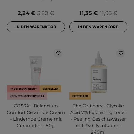
2,24 €
3,20 €
11,35 €
11,95 €
IN DEN WARENKORB
IN DEN WARENKORB
IM SONDERANGEBOT
BESTSELLER
KOSMETOLOGE EMPFIEHLT
BESTSELLER
COSRX - Balancium
The Ordinary - Glycolic
Comfort Ceramide Cream
Acid 7% Exfoliating Toner
- Lindernde Creme mit
- Peeling Gesichtswasser
Ceramiden - 80g
mit 7% Glykolsäure -
240ml