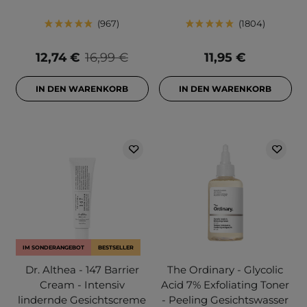
967
1804
12,74 €
16,99 €
11,95 €
IN DEN WARENKORB
IN DEN WARENKORB
IM SONDERANGEBOT
BESTSELLER
Dr. Althea - 147 Barrier
The Ordinary - Glycolic
Cream - Intensiv
Acid 7% Exfoliating Toner
lindernde Gesichtscreme
- Peeling Gesichtswasser