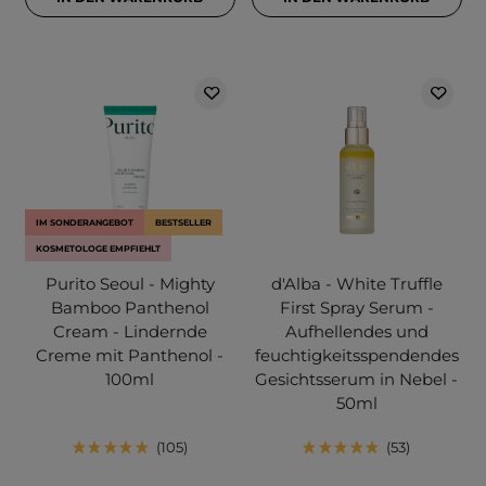
IM SONDERANGEBOT
BESTSELLER
KOSMETOLOGE EMPFIEHLT
Purito Seoul - Mighty
d'Alba - White Truffle
Bamboo Panthenol
First Spray Serum -
Cream - Lindernde
Aufhellendes und
Creme mit Panthenol -
feuchtigkeitsspendendes
100ml
Gesichtsserum in Nebel -
50ml
105
53