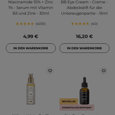
Niacinamide 10% + Zinc
BB Eye Cream - Creme -
1% - Serum mit Vitamin
Abdeckstift für die
B3 und Zink - 30ml
Unteraugenpartie - 15ml
4051
40
4,99 €
16,20 €
IN DEN WARENKORB
IN DEN WARENKORB
BESTSELLER
KOSMETOLOGE EMPFIEHLT