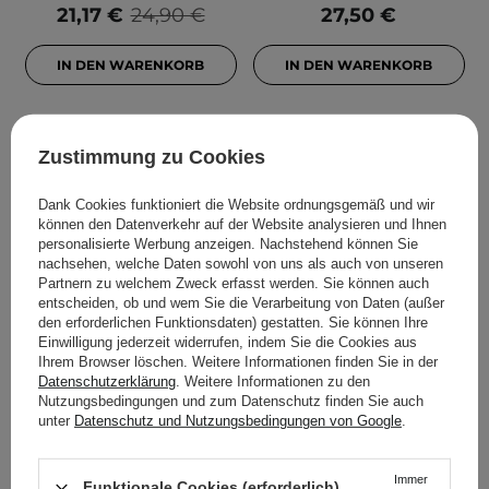
21,17 €
24,90 €
27,50 €
IN DEN WARENKORB
IN DEN WARENKORB
Zustimmung zu Cookies
Dank Cookies funktioniert die Website ordnungsgemäß und wir
können den Datenverkehr auf der Website analysieren und Ihnen
personalisierte Werbung anzeigen. Nachstehend können Sie
nachsehen, welche Daten sowohl von uns als auch von unseren
Partnern zu welchem Zweck erfasst werden. Sie können auch
entscheiden, ob und wem Sie die Verarbeitung von Daten (außer
BESTSELLER
BESTSELLER
den erforderlichen Funktionsdaten) gestatten. Sie können Ihre
Einwilligung jederzeit widerrufen, indem Sie die Cookies aus
HairTry - AndroVital -
The Ordinary - Azelaic
Ihrem Browser löschen. Weitere Informationen finden Sie in der
Haarwuchs stimulierende
Acid Suspension 10% -
Datenschutzerklärung
. Weitere Informationen zu den
und stärkende Peptid
Leichte Emulsion mit
Nutzungsbedingungen und zum Datenschutz finden Sie auch
unter
Datenschutz und Nutzungsbedingungen von Google
.
Einreibung - 100ml
Azelainsäure - 30ml
63
511
Immer
Funktionale Cookies (erforderlich)