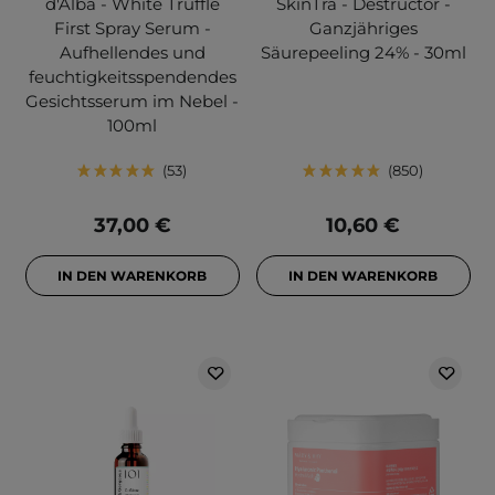
d'Alba - White Truffle
SkinTra - Destructor -
First Spray Serum -
Ganzjähriges
Aufhellendes und
Säurepeeling 24% - 30ml
feuchtigkeitsspendendes
Gesichtsserum im Nebel -
100ml
53
850
37,00 €
10,60 €
IN DEN WARENKORB
IN DEN WARENKORB