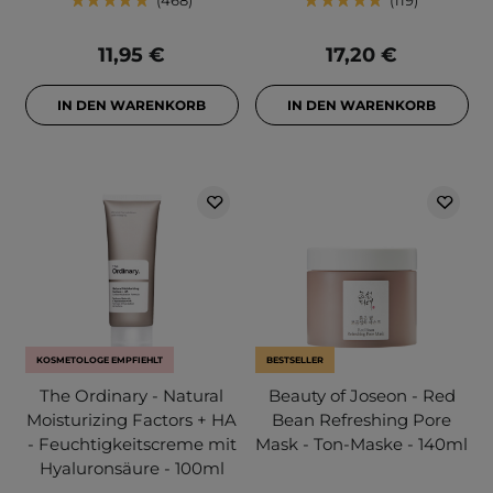
468
119
11,95 €
17,20 €
IN DEN WARENKORB
IN DEN WARENKORB
KOSMETOLOGE EMPFIEHLT
BESTSELLER
The Ordinary - Natural
Beauty of Joseon - Red
Moisturizing Factors + HA
Bean Refreshing Pore
- Feuchtigkeitscreme mit
Mask - Ton-Maske - 140ml
Hyaluronsäure - 100ml