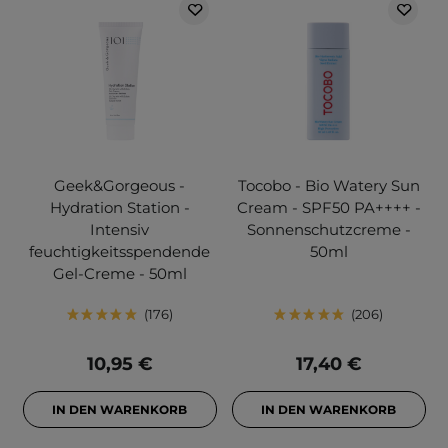
Geek&Gorgeous -
Tocobo - Bio Watery Sun
Hydration Station -
Cream - SPF50 PA++++ -
Intensiv
Sonnenschutzcreme -
feuchtigkeitsspendende
50ml
Gel-Creme - 50ml
176
206
10,95 €
17,40 €
IN DEN WARENKORB
IN DEN WARENKORB