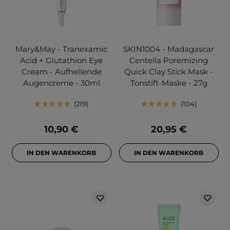
Mary&May - Tranexamic
SKIN1004 - Madagascar
Acid + Glutathion Eye
Centella Poremizing
Cream - Aufhellende
Quick Clay Stick Mask -
Augencreme - 30ml
Tonstift-Maske - 27g
219
104
10,90 €
20,95 €
IN DEN WARENKORB
IN DEN WARENKORB