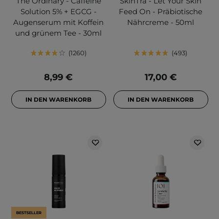
The Ordinary - Caffeine
SkinTra - Let Your Skin
Solution 5% + EGCG -
Feed On - Präbiotische
Augenserum mit Koffein
Nährcreme - 50ml
und grünem Tee - 30ml
1260
493
8,99 €
17,00 €
IN DEN WARENKORB
IN DEN WARENKORB
BESTSELLER