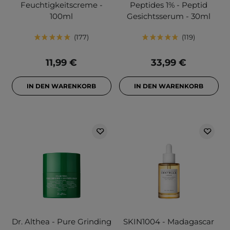
Feuchtigkeitscreme -
Peptides 1% - Peptid
100ml
Gesichtsserum - 30ml
177
119
11,99 €
33,99 €
IN DEN WARENKORB
IN DEN WARENKORB
Dr. Althea - Pure Grinding
SKIN1004 - Madagascar