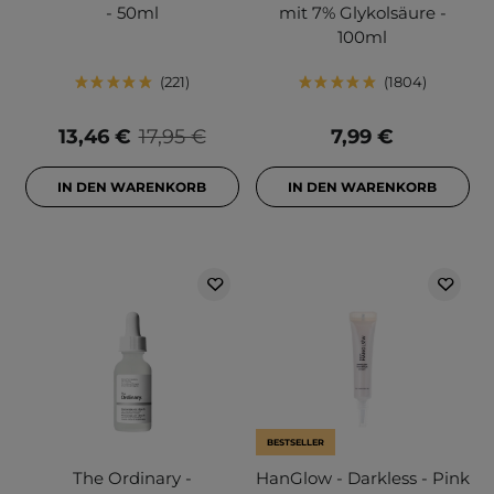
- 50ml
mit 7% Glykolsäure -
100ml
221
1804
13,46 €
17,95 €
7,99 €
IN DEN WARENKORB
IN DEN WARENKORB
BESTSELLER
The Ordinary -
HanGlow - Darkless - Pink