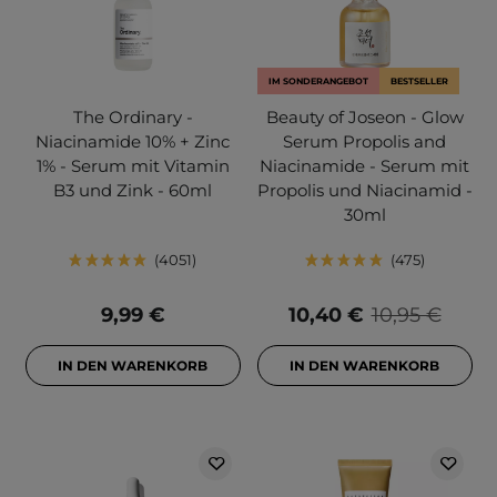
IM SONDERANGEBOT
BESTSELLER
The Ordinary -
Beauty of Joseon - Glow
Niacinamide 10% + Zinc
Serum Propolis and
1% - Serum mit Vitamin
Niacinamide - Serum mit
B3 und Zink - 60ml
Propolis und Niacinamid -
30ml
4051
475
9,99 €
10,40 €
10,95 €
IN DEN WARENKORB
IN DEN WARENKORB