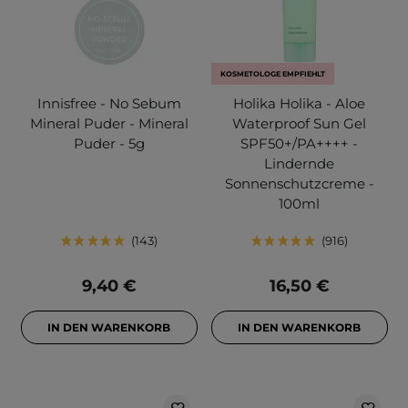
KOSMETOLOGE EMPFIEHLT
Innisfree - No Sebum
Holika Holika - Aloe
Mineral Puder - Mineral
Waterproof Sun Gel
Puder - 5g
SPF50+/PA++++ -
Lindernde
Sonnenschutzcreme -
100ml
143
916
9,40 €
16,50 €
IN DEN WARENKORB
IN DEN WARENKORB