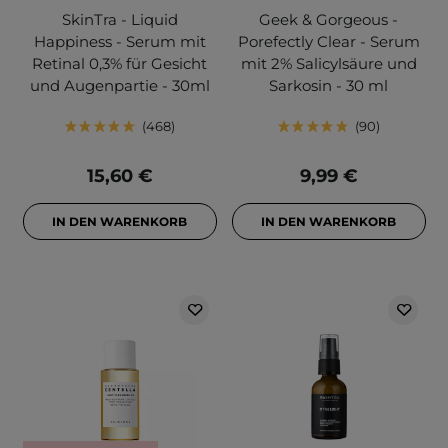
SkinTra - Liquid
Geek & Gorgeous -
Happiness - Serum mit
Porefectly Clear - Serum
Retinal 0,3% für Gesicht
mit 2% Salicylsäure und
und Augenpartie - 30ml
Sarkosin - 30 ml
468
90
15,60 €
9,99 €
IN DEN WARENKORB
IN DEN WARENKORB