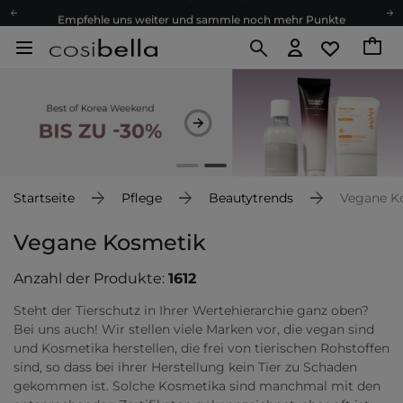
Empfehle uns weiter und sammle noch mehr Punkte
Kostenloser Versand ab 60 €
Ökologie
Versand nach Deutschland und Österreich
Treueprogramm
Lieferung in 1-2 Tagen
Empfehle uns weiter und sammle noch mehr Punkte
Kostenloser Versand ab 60 €
Startseite
Pflege
Beautytrends
Vegane K
Ökologie
Vegane Kosmetik
Anzahl der Produkte:
1612
Steht der Tierschutz in Ihrer Wertehierarchie ganz oben?
Bei uns auch! Wir stellen viele Marken vor, die vegan sind
und Kosmetika herstellen, die frei von tierischen Rohstoffen
sind, so dass bei ihrer Herstellung kein Tier zu Schaden
gekommen ist. Solche Kosmetika sind manchmal mit den