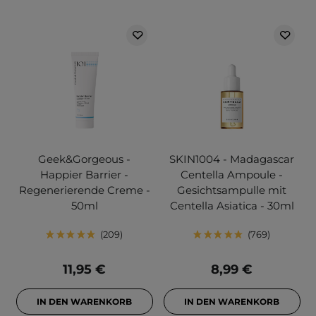
Geek&Gorgeous -
SKIN1004 - Madagascar
Happier Barrier -
Centella Ampoule -
Regenerierende Creme -
Gesichtsampulle mit
50ml
Centella Asiatica - 30ml
209
769
11,95 €
8,99 €
IN DEN WARENKORB
IN DEN WARENKORB