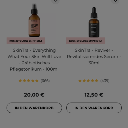
KOSMETOLOGE EMPFIEHLT
KOSMETOLOGE EMPFIEHLT
SkinTra - Everything
SkinTra - Reviver -
What Your Skin Will Love
Revitalisierendes Serum -
- Präbiotisches
30ml
Pflegetonikum - 100ml
666
439
20,00 €
12,50 €
IN DEN WARENKORB
IN DEN WARENKORB