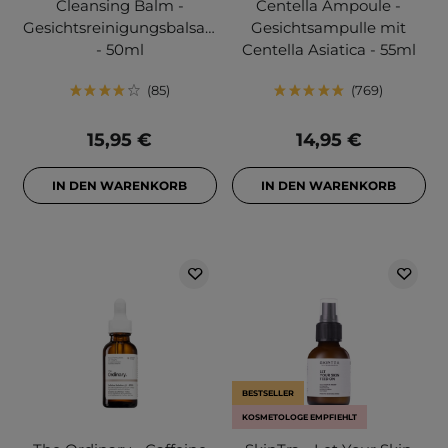
Cleansing Balm -
Centella Ampoule -
Gesichtsreinigungsbalsam
Gesichtsampulle mit
- 50ml
Centella Asiatica - 55ml
85
769
15,95 €
14,95 €
IN DEN WARENKORB
IN DEN WARENKORB
BESTSELLER
KOSMETOLOGE EMPFIEHLT