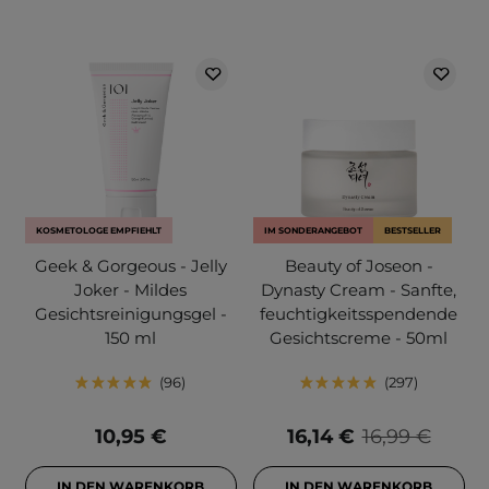
KOSMETOLOGE EMPFIEHLT
IM SONDERANGEBOT
BESTSELLER
Geek & Gorgeous - Jelly
Beauty of Joseon -
Joker - Mildes
Dynasty Cream - Sanfte,
Gesichtsreinigungsgel -
feuchtigkeitsspendende
150 ml
Gesichtscreme - 50ml
96
297
10,95 €
16,14 €
16,99 €
IN DEN WARENKORB
IN DEN WARENKORB