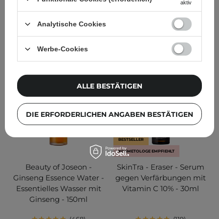
aktiv
17,90 €
12,95 €
Analytische Cookies
IN DEN WARENKORB
IN DEN WARENKORB
Werbe-Cookies
ALLE BESTÄTIGEN
DIE ERFORDERLICHEN ANGABEN BESTÄTIGEN
BESTSELLER
KOSMETOLOGE EMPFIEHLT
Beauty of Joseon -
SkinTra - Eraser - Serum
Ginseng Essence Water -
gegen Verfärbungen mit
Essentielles Wasser mit
Vitamin C 10% - 30ml
Ginseng - 150ml