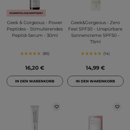
KOSMETOLOGE EMPFIEHLT
Geek & Gorgeous - Power
Geek&Gorgeous - Zero
Peptides - Stimulierendes
Feel SPF50 - Unspürbare
Peptid-Serum - 30ml
Sonnencreme SPF50 -
75ml
85
14
16,20 €
14,99 €
IN DEN WARENKORB
IN DEN WARENKORB