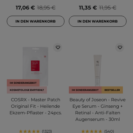
17,06 €
18,95 €
11,35 €
11,95 €
IN DEN WARENKORB
IN DEN WARENKORB
IM SONDERANGEBOT
KOSMETOLOGE EMPFIEHLT
IM SONDERANGEBOT
BESTSELLER
COSRX - Master Patch
Beauty of Joseon - Revive
Original Fit - Heilende
Eye Serum - Ginseng +
Ekzem-Pflaster - 24pcs.
Retinal - Anti-Falten
Augenserum - 30ml
1323
540