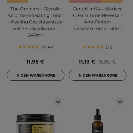
The Ordinary - Glycolic
Centellian24 - Madeca
Acid 7% Exfoliating Toner
Cream Time Reverse -
- Peeling Gesichtswasser
Anti-Falten-
mit 7% Glykolsäure -
Gesichtscreme - 50ml
240ml
1804
33
11,95 €
11,13 €
15,90 €
IN DEN WARENKORB
IN DEN WARENKORB