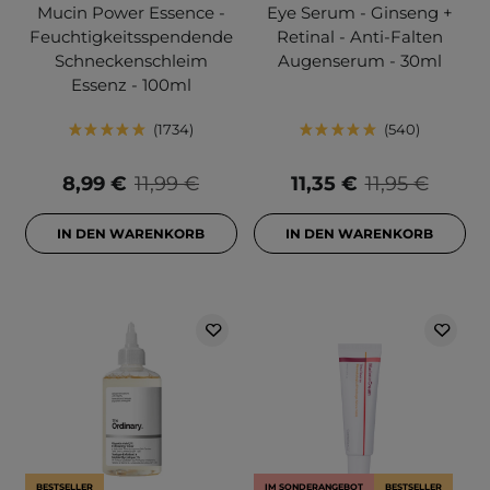
Mucin Power Essence -
Eye Serum - Ginseng +
Feuchtigkeitsspendende
Retinal - Anti-Falten
Schneckenschleim
Augenserum - 30ml
Essenz - 100ml
1734
540
8,99 €
11,99 €
11,35 €
11,95 €
IN DEN WARENKORB
IN DEN WARENKORB
BESTSELLER
IM SONDERANGEBOT
BESTSELLER