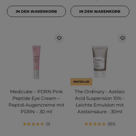
IN DEN WARENKORB
IN DEN WARENKORB
BESTSELLER
Medicube – PDRN Pink
The Ordinary - Azelaic
Peptide Eye Cream –
Acid Suspension 10% -
Peptid-Augencreme mit
Leichte Emulsion mit
PDRN – 30 ml
Azelainsäure - 30ml
1
511