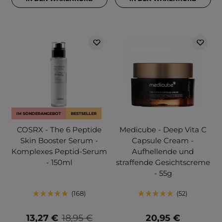
IM SONDERANGEBOT
BESTSELLER
COSRX - The 6 Peptide
Medicube - Deep Vita C
Skin Booster Serum -
Capsule Cream -
Komplexes Peptid-Serum
Aufhellende und
- 150ml
straffende Gesichtscreme
- 55g
168
52
13,27 €
18,95 €
20,95 €