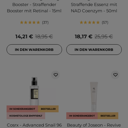
Booster - Straffender
Straffende Essenz mit
Booster mit Retinal - 15ml
NAD Coenzym - 50ml
37
57
14,21 €
18,95 €
18,17 €
25,95 €
IN DEN WARENKORB
IN DEN WARENKORB
IM SONDERANGEBOT
BESTSELLER
KOSMETOLOGE EMPFIEHLT
IM SONDERANGEBOT
BESTSELLER
Cosrx - Advanced Snail 96
Beauty of Joseon - Revive