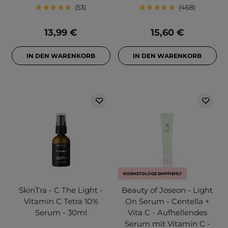
53
468
13,99 €
15,60 €
IN DEN WARENKORB
IN DEN WARENKORB
KOSMETOLOGE EMPFIEHLT
SkinTra - C The Light -
Beauty of Joseon - Light
Vitamin C Tetra 10%
On Serum - Centella +
Serum - 30ml
Vita C - Aufhellendes
Serum mit Vitamin C -