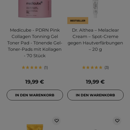
BESTSELLER
Medicube - PDRN Pink
Dr. Althea – Melaclear
Collagen Tonning Gel
Cream – Spot-Creme
Toner Pad - Tönende Gel-
gegen Hautverfärbungen
Toner-Pads mit Kollagen
– 20 g
- 70 Stück
1
3
19,99 €
19,99 €
IN DEN WARENKORB
IN DEN WARENKORB