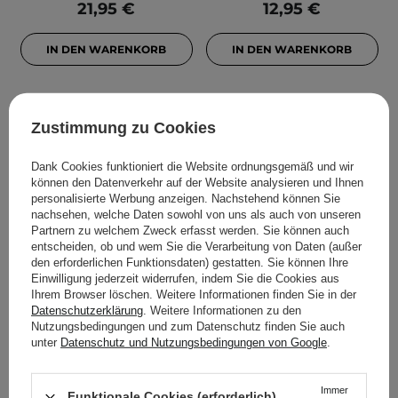
21,95 €
12,95 €
IN DEN WARENKORB
IN DEN WARENKORB
Zustimmung zu Cookies
Dank Cookies funktioniert die Website ordnungsgemäß und wir
können den Datenverkehr auf der Website analysieren und Ihnen
personalisierte Werbung anzeigen. Nachstehend können Sie
nachsehen, welche Daten sowohl von uns als auch von unseren
Partnern zu welchem Zweck erfasst werden. Sie können auch
BESTSELLER
entscheiden, ob und wem Sie die Verarbeitung von Daten (außer
KOSMETOLOGE EMPFIEHLT
den erforderlichen Funktionsdaten) gestatten. Sie können Ihre
Einwilligung jederzeit widerrufen, indem Sie die Cookies aus
Beauty of Joseon -
SkinTra - Eraser - Serum
Ihrem Browser löschen. Weitere Informationen finden Sie in der
Ginseng Essence Water -
gegen Verfärbungen mit
Datenschutzerklärung
. Weitere Informationen zu den
Essentielles Wasser mit
Vitamin C 10% - 30ml
Nutzungsbedingungen und zum Datenschutz finden Sie auch
Ginseng - 150ml
unter
Datenschutz und Nutzungsbedingungen von Google
.
468
119
Immer
Funktionale Cookies (erforderlich)