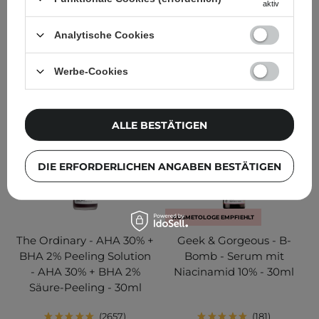
aktiv
11,95 €
17,20 €
Analytische Cookies
IN DEN WARENKORB
IN DEN WARENKORB
Werbe-Cookies
ALLE BESTÄTIGEN
DIE ERFORDERLICHEN ANGABEN BESTÄTIGEN
KOSMETOLOGE EMPFIEHLT
The Ordinary - AHA 30% +
Geek & Gorgeous - B-
BHA 2% Peeling Solution
Bomb - Serum mit
- AHA 30% + BHA 2%
Niacinamid 10% - 30ml
Säure-Peeling - 30ml
2657
181