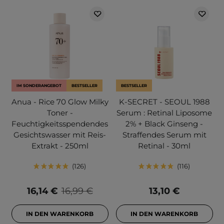
IM SONDERANGEBOT
BESTSELLER
BESTSELLER
Anua - Rice 70 Glow Milky
K-SECRET - SEOUL 1988
Toner -
Serum : Retinal Liposome
Feuchtigkeitsspendendes
2% + Black Ginseng -
Gesichtswasser mit Reis-
Straffendes Serum mit
Extrakt - 250ml
Retinal - 30ml
126
116
16,14 €
16,99 €
13,10 €
IN DEN WARENKORB
IN DEN WARENKORB