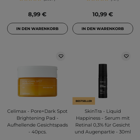
8,99 €
10,99 €
IN DEN WARENKORB
IN DEN WARENKORB
BESTSELLER
Celimax - Pore+Dark Spot
SkinTra - Liquid
Brightening Pad -
Happiness - Serum mit
Aufhellende Gesichtspads
Retinal 0,3% für Gesicht
- 40pcs.
und Augenpartie - 30ml