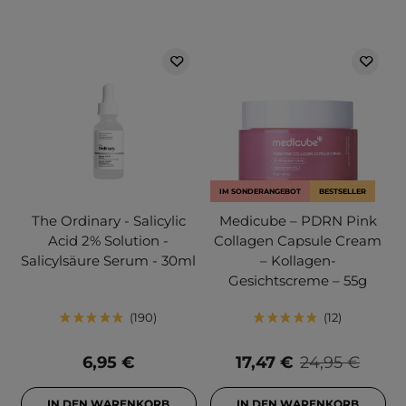
IM SONDERANGEBOT
BESTSELLER
The Ordinary - Salicylic
Medicube – PDRN Pink
Acid 2% Solution -
Collagen Capsule Cream
Salicylsäure Serum - 30ml
– Kollagen-
Gesichtscreme – 55g
190
12
6,95 €
17,47 €
24,95 €
IN DEN WARENKORB
IN DEN WARENKORB