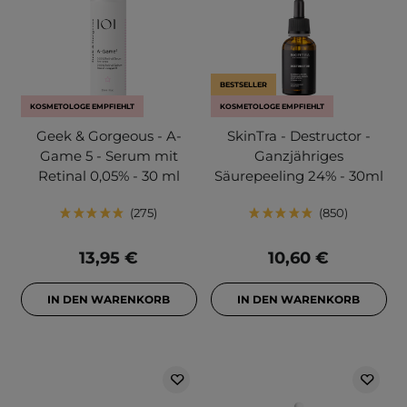
BESTSELLER
KOSMETOLOGE EMPFIEHLT
KOSMETOLOGE EMPFIEHLT
Geek & Gorgeous - A-
SkinTra - Destructor -
Game 5 - Serum mit
Ganzjähriges
Retinal 0,05% - 30 ml
Säurepeeling 24% - 30ml
275
850
13,95 €
10,60 €
IN DEN WARENKORB
IN DEN WARENKORB