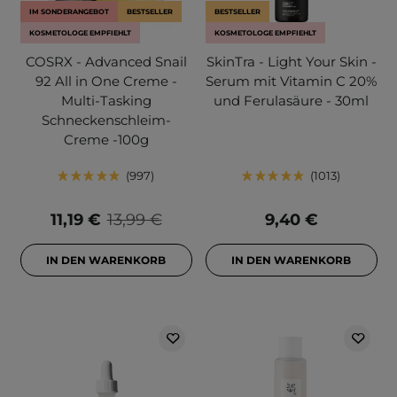
IM SONDERANGEBOT
BESTSELLER
BESTSELLER
KOSMETOLOGE EMPFIEHLT
KOSMETOLOGE EMPFIEHLT
COSRX - Advanced Snail
SkinTra - Light Your Skin -
92 All in One Creme -
Serum mit Vitamin C 20%
Multi-Tasking
und Ferulasäure - 30ml
Schneckenschleim-
Creme -100g
997
1013
11,19 €
13,99 €
9,40 €
IN DEN WARENKORB
IN DEN WARENKORB