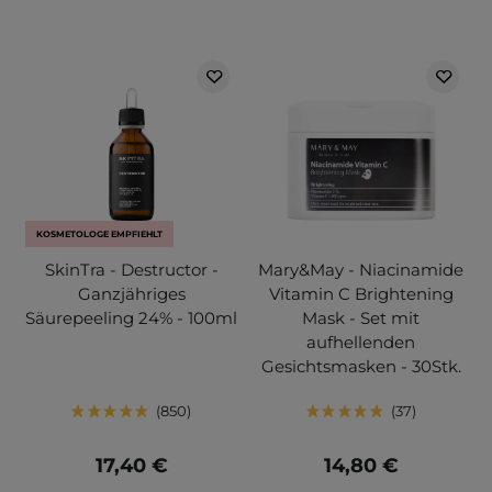
KOSMETOLOGE EMPFIEHLT
SkinTra - Destructor -
Mary&May - Niacinamide
Ganzjähriges
Vitamin C Brightening
Säurepeeling 24% - 100ml
Mask - Set mit
aufhellenden
Gesichtsmasken - 30Stk.
850
37
17,40 €
14,80 €