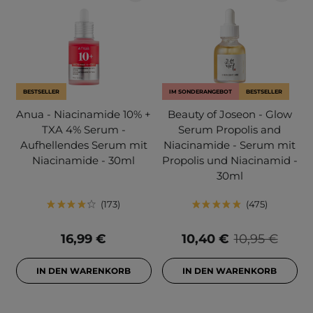
BESTSELLER
IM SONDERANGEBOT
BESTSELLER
Anua - Niacinamide 10% +
Beauty of Joseon - Glow
TXA 4% Serum -
Serum Propolis and
Aufhellendes Serum mit
Niacinamide - Serum mit
Niacinamide - 30ml
Propolis und Niacinamid -
30ml
173
475
16,99 €
10,40 €
10,95 €
IN DEN WARENKORB
IN DEN WARENKORB