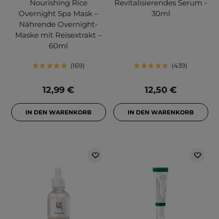
Nourishing Rice
Revitalisierendes Serum -
Overnight Spa Mask –
30ml
Nährende Overnight-
Maske mit Reisextrakt –
60ml
169
439
12,99 €
12,50 €
IN DEN WARENKORB
IN DEN WARENKORB