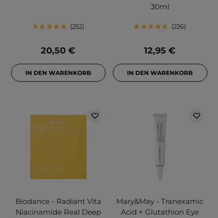
30ml
252
226
20,50 €
12,95 €
IN DEN WARENKORB
IN DEN WARENKORB
Biodance - Radiant Vita
Mary&May - Tranexamic
Niacinamide Real Deep
Acid + Glutathion Eye