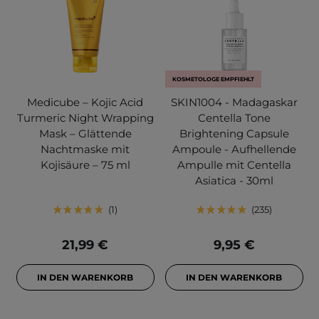
KOSMETOLOGE EMPFIEHLT
Medicube – Kojic Acid
SKIN1004 - Madagaskar
Turmeric Night Wrapping
Centella Tone
Mask – Glättende
Brightening Capsule
Nachtmaske mit
Ampoule - Aufhellende
Kojisäure – 75 ml
Ampulle mit Centella
Asiatica - 30ml
1
235
21,99 €
9,95 €
IN DEN WARENKORB
IN DEN WARENKORB