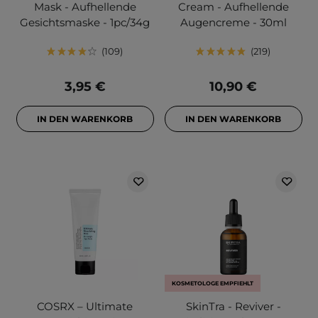
Mask - Aufhellende
Cream - Aufhellende
Gesichtsmaske - 1pc/34g
Augencreme - 30ml
109
219
3,95 €
10,90 €
IN DEN WARENKORB
IN DEN WARENKORB
KOSMETOLOGE EMPFIEHLT
COSRX – Ultimate
SkinTra - Reviver -