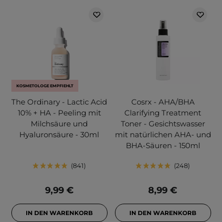
KOSMETOLOGE EMPFIEHLT
The Ordinary - Lactic Acid
Cosrx - AHA/BHA
10% + HA - Peeling mit
Clarifying Treatment
Milchsäure und
Toner - Gesichtswasser
Hyaluronsäure - 30ml
mit natürlichen AHA- und
BHA-Säuren - 150ml
841
248
9,99 €
8,99 €
IN DEN WARENKORB
IN DEN WARENKORB