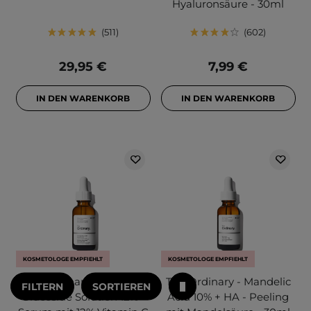
Hyaluronsäure - 30ml
511
602
29,95 €
7,99 €
IN DEN WARENKORB
IN DEN WARENKORB
KOSMETOLOGE EMPFIEHLT
KOSMETOLOGE EMPFIEHLT
The Ordinary - Ascorbyl
The Ordinary - Mandelic
FILTERN
SORTIEREN
Glucoside Solution 12% -
Acid 10% + HA - Peeling