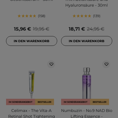
Hyaluronsäure - 30ml
158
139
15,96 €
19,95 €
18,71 €
24,95 €
IN DEN WARENKORB
IN DEN WARENKORB
IM SONDERANGEBOT
BESTSELLER
IM SONDERANGEBOT
BESTSELLER
Celimax - The Vita-A
Numbuzin - No.9 NAD Bio
Retinal Shot Tightening
Lifting Essence -