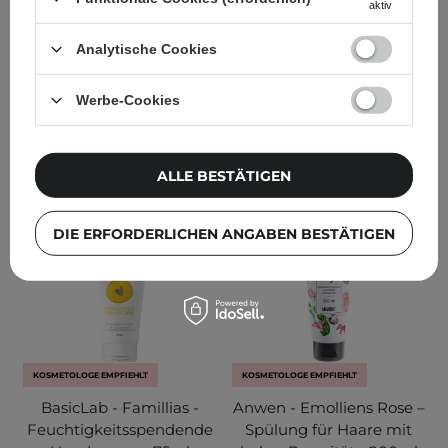
Asiatica - 100ml
aktiv
235
185
Analytische Cookies
24,95 €
8,99 €
Werbe-Cookies
IN DEN WARENKORB
IN DEN WARENKORB
ALLE BESTÄTIGEN
DIE ERFORDERLICHEN ANGABEN BESTÄTIGEN
KOSMETOLOGE EMPFIEHLT
KOSMETOLOGE EMPFIEHLT
BasicLab - Famillias -
Anwen - Emolliens Rose –
Feuchtigkeitsspendende
Spülung für Haare mit