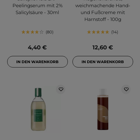
Peelingserum mit 2%
weichmachende Hand-
Salicylsäure - 30ml
und Fußcreme mit
Harnstoff - 100g
80
14
4,40 €
12,60 €
IN DEN WARENKORB
IN DEN WARENKORB