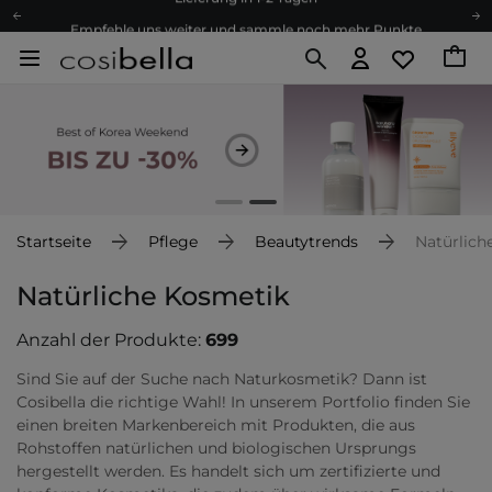
Empfehle uns weiter und sammle noch mehr Punkte
Kostenloser Versand ab 60 €
Ökologie
Versand nach Deutschland und Österreich
Treueprogramm
Lieferung in 1-2 Tagen
Empfehle uns weiter und sammle noch mehr Punkte
Kostenloser Versand ab 60 €
Startseite
Pflege
Beautytrends
Natürlich
Ökologie
Natürliche Kosmetik
Anzahl der Produkte:
699
Sind Sie auf der Suche nach Naturkosmetik? Dann ist
Cosibella die richtige Wahl! In unserem Portfolio finden Sie
einen breiten Markenbereich mit Produkten, die aus
Rohstoffen natürlichen und biologischen Ursprungs
hergestellt werden. Es handelt sich um zertifizierte und