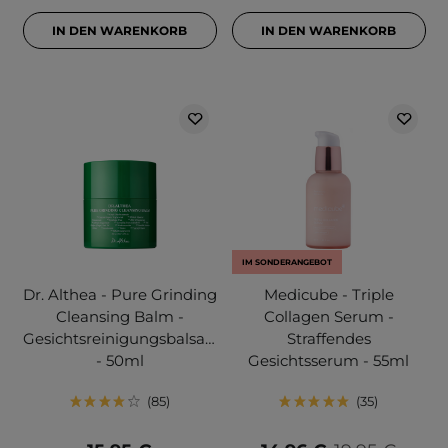
IN DEN WARENKORB
IN DEN WARENKORB
IM SONDERANGEBOT
Dr. Althea - Pure Grinding
Medicube - Triple
Cleansing Balm -
Collagen Serum -
Gesichtsreinigungsbalsam
Straffendes
- 50ml
Gesichtsserum - 55ml
85
35