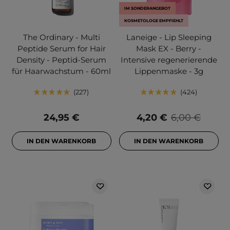
IM SONDERANGEBOT
KOSMETOLOGE EMPFIEHLT
The Ordinary - Multi
Laneige - Lip Sleeping
Peptide Serum for Hair
Mask EX - Berry -
Density - Peptid-Serum
Intensive regenerierende
für Haarwachstum - 60ml
Lippenmaske - 3g
227
424
24,95 €
4,20 €
6,00 €
IN DEN WARENKORB
IN DEN WARENKORB