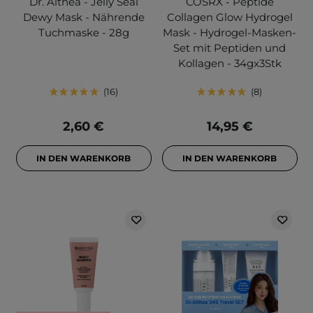
Dr. Althea - Jelly Seal
COSRX - Peptide
Dewy Mask - Nährende
Collagen Glow Hydrogel
Tuchmaske - 28g
Mask - Hydrogel-Masken-
Set mit Peptiden und
Kollagen - 34gx3Stk
16
8
2,60 €
14,95 €
IN DEN WARENKORB
IN DEN WARENKORB