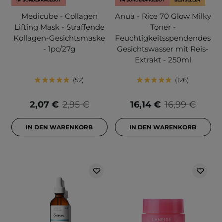
IM SONDERANGEBOT
IM SONDERANGEBOT
BESTSELLER
Medicube - Collagen
Anua - Rice 70 Glow Milky
Lifting Mask - Straffende
Toner -
Kollagen-Gesichtsmaske
Feuchtigkeitsspendendes
- 1pc/27g
Gesichtswasser mit Reis-
Extrakt - 250ml
52
126
2,07 €
2,95 €
16,14 €
16,99 €
IN DEN WARENKORB
IN DEN WARENKORB