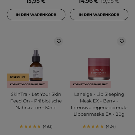
15,95 €
14,96 €
19,95 €
IN DEN WARENKORB
IN DEN WARENKORB
BESTSELLER
KOSMETOLOGE EMPFIEHLT
KOSMETOLOGE EMPFIEHLT
SkinTra - Let Your Skin
Laneige - Lip Sleeping
Feed On - Präbiotische
Mask EX - Berry -
Nährcreme - 50ml
Intensive regenerierende
Lippenmaske EX - 20g
493
424