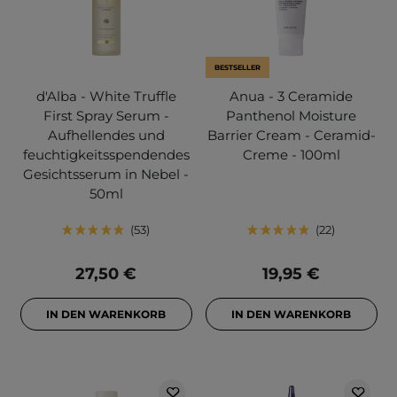
BESTSELLER
d'Alba - White Truffle
Anua - 3 Ceramide
First Spray Serum -
Panthenol Moisture
Aufhellendes und
Barrier Cream - Ceramid-
feuchtigkeitsspendendes
Creme - 100ml
Gesichtsserum in Nebel -
50ml
53
22
27,50 €
19,95 €
IN DEN WARENKORB
IN DEN WARENKORB