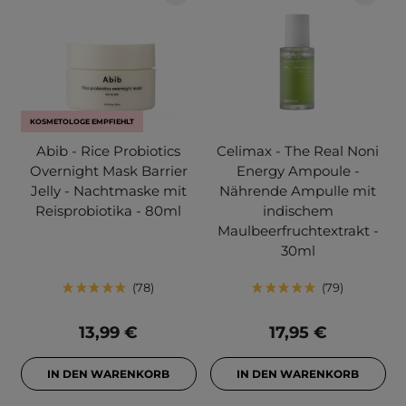
KOSMETOLOGE EMPFIEHLT
Abib - Rice Probiotics
Celimax - The Real Noni
Overnight Mask Barrier
Energy Ampoule -
Jelly - Nachtmaske mit
Nährende Ampulle mit
Reisprobiotika - 80ml
indischem
Maulbeerfruchtextrakt -
30ml
78
79
13,99 €
17,95 €
IN DEN WARENKORB
IN DEN WARENKORB