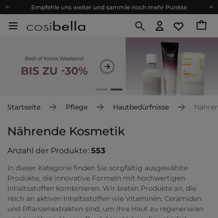
Empfehle uns weiter und sammle noch mehr Punkte
Kostenloser Versand ab 60 €
Ökologie
Versand nach Deutschland und Österreich
Treueprogramm
Lieferung in 1-2 Tagen
Empfehle uns weiter und sammle noch mehr Punkte
Kostenloser Versand ab 60 €
Startseite
Pflege
Hautbedürfnisse
Nähre
Ökologie
Nährende Kosmetik
Anzahl der Produkte:
553
In dieser Kategorie finden Sie sorgfältig ausgewählte
Produkte, die innovative Formeln mit hochwertigen
Inhaltsstoffen kombinieren. Wir bieten Produkte an, die
reich an aktiven Inhaltsstoffen wie Vitaminen, Ceramiden
und Pflanzenextrakten sind, um Ihre Haut zu regenerieren