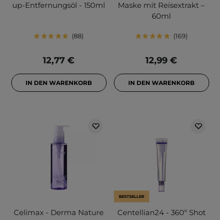
up-Entfernungsöl - 150ml
Maske mit Reisextrakt –
60ml
88
169
12,77 €
12,99 €
IN DEN WARENKORB
IN DEN WARENKORB
BESTSELLER
Celimax - Derma Nature
Centellian24 - 360º Shot