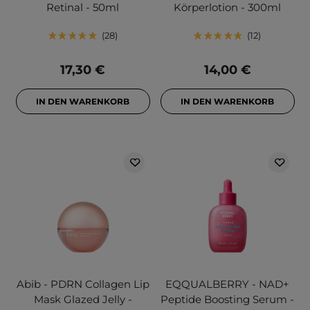
Retinal - 50ml
Körperlotion - 300ml
28
12
17,30 €
14,00 €
IN DEN WARENKORB
IN DEN WARENKORB
Abib - PDRN Collagen Lip
EQQUALBERRY - NAD+
Mask Glazed Jelly -
Peptide Boosting Serum -