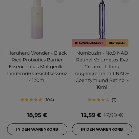
IM SONDERANGEBOT
BESTSELLER
Haruharu Wonder - Black
Numbuzin - No.9 NAD
Rice Probiotics Barrier
Retinol Volumetox Eye
Essence alias Makgeolli -
Cream - Lifting
Lindernde Gesichtsessenz
Augencreme mit NAD+
- 120ml
Coenzym und Retinol -
10ml
104
3
18,95 €
12,59 €
17,99 €
IN DEN WARENKORB
IN DEN WARENKORB