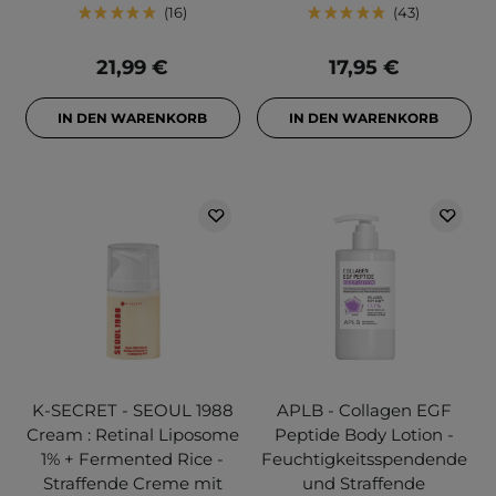
16
43
21,99 €
17,95 €
IN DEN WARENKORB
IN DEN WARENKORB
K-SECRET - SEOUL 1988
APLB - Collagen EGF
Cream : Retinal Liposome
Peptide Body Lotion -
1% + Fermented Rice -
Feuchtigkeitsspendende
Straffende Creme mit
und Straffende