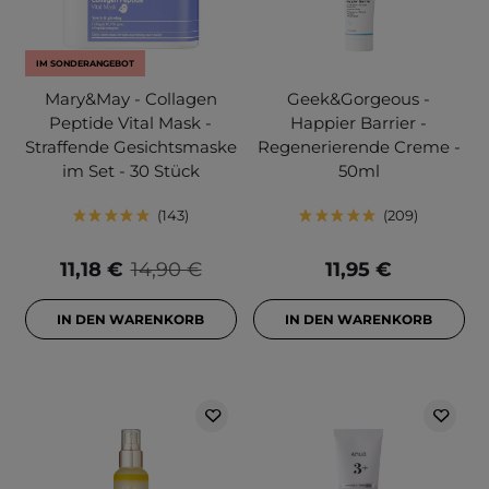
IM SONDERANGEBOT
Mary&May - Collagen
Geek&Gorgeous -
Peptide Vital Mask -
Happier Barrier -
Straffende Gesichtsmaske
Regenerierende Creme -
im Set - 30 Stück
50ml
143
209
11,18 €
14,90 €
11,95 €
IN DEN WARENKORB
IN DEN WARENKORB