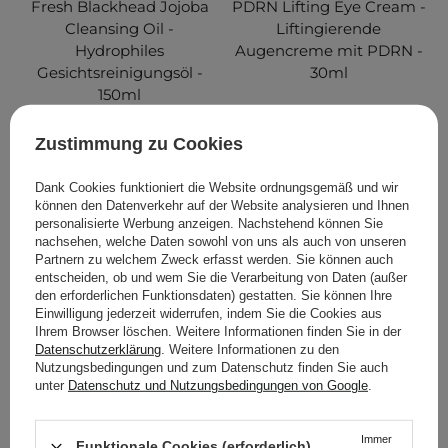
Fresh Blackhead Jojoba
PDRN Lifting Eye Cream -
Cleansing Oil -
Liftingierende
Hydrophiles
Augencreme mit PDRN -
Gesichtsreinigungsöl -
30ml
150ml
81
2
Zustimmung zu Cookies
11,95 €
16,90 €
Dank Cookies funktioniert die Website ordnungsgemäß und wir
können den Datenverkehr auf der Website analysieren und Ihnen
personalisierte Werbung anzeigen. Nachstehend können Sie
IN DEN WARENKORB
IN DEN WARENKORB
nachsehen, welche Daten sowohl von uns als auch von unseren
Partnern zu welchem Zweck erfasst werden. Sie können auch
entscheiden, ob und wem Sie die Verarbeitung von Daten (außer
den erforderlichen Funktionsdaten) gestatten. Sie können Ihre
Einwilligung jederzeit widerrufen, indem Sie die Cookies aus
Ihrem Browser löschen. Weitere Informationen finden Sie in der
Datenschutzerklärung
. Weitere Informationen zu den
Nutzungsbedingungen und zum Datenschutz finden Sie auch
unter
Datenschutz und Nutzungsbedingungen von Google
.
Immer
Funktionale Cookies (erforderlich)