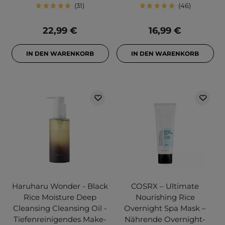
31
46
22,99 €
16,99 €
IN DEN WARENKORB
IN DEN WARENKORB
Haruharu Wonder - Black
COSRX – Ultimate
Rice Moisture Deep
Nourishing Rice
Cleansing Cleansing Oil -
Overnight Spa Mask –
Tiefenreinigendes Make-
Nährende Overnight-