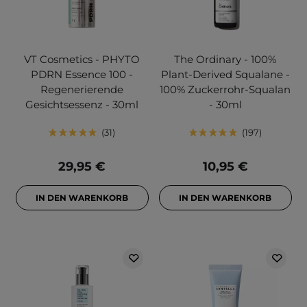
VT Cosmetics - PHYTO
The Ordinary - 100%
PDRN Essence 100 -
Plant-Derived Squalane -
Regenerierende
100% Zuckerrohr-Squalan
Gesichtsessenz - 30ml
- 30ml
31
197
29,95 €
10,95 €
IN DEN WARENKORB
IN DEN WARENKORB