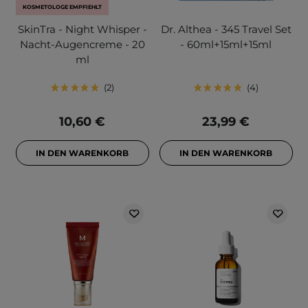
KOSMETOLOGE EMPFIEHLT
SkinTra - Night Whisper -
Dr. Althea - 345 Travel Set
Nacht-Augencreme - 20
- 60ml+15ml+15ml
ml
2
4
10,60 €
23,99 €
IN DEN WARENKORB
IN DEN WARENKORB