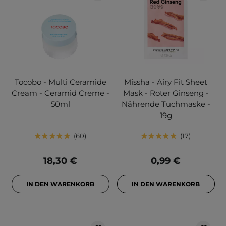
Tocobo - Multi Ceramide
Missha - Airy Fit Sheet
Cream - Ceramid Creme -
Mask - Roter Ginseng -
50ml
Nährende Tuchmaske -
19g
60
17
18,30 €
0,99 €
IN DEN WARENKORB
IN DEN WARENKORB