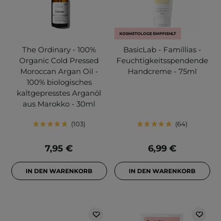
KOSMETOLOGE EMPFIEHLT
The Ordinary - 100%
BasicLab - Famillias -
Organic Cold Pressed
Feuchtigkeitsspendende
Moroccan Argan Oil -
Handcreme - 75ml
100% biologisches
kaltgepresstes Arganöl
aus Marokko - 30ml
103
64
7,95 €
6,99 €
IN DEN WARENKORB
IN DEN WARENKORB