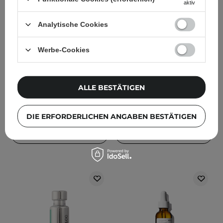
aktiv
SKIN1004 - Madagascar
Round Lab - Birch Juice
Analytische Cookies
Centella Watergel Sheet
Moisturizing Cream -
Ampoule Mask -
Feuchtigkeitscreme mit
Werbe-Cookies
Hydrogel-Gesichtsmaske
Birkensaft - 80ml
- 25ml
ALLE BESTÄTIGEN
118
25
2,95 €
16,95 €
DIE ERFORDERLICHEN ANGABEN BESTÄTIGEN
IN DEN WARENKORB
IN DEN WARENKORB