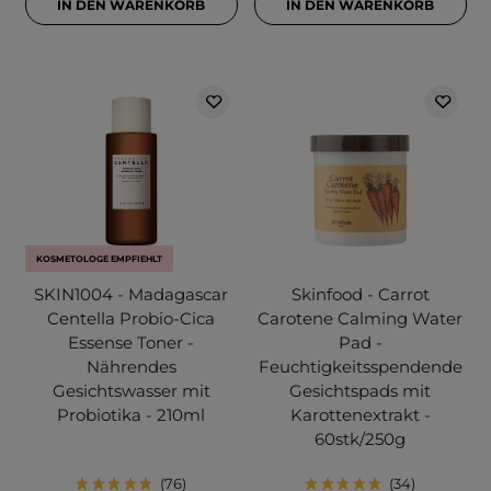
IN DEN WARENKORB
IN DEN WARENKORB
KOSMETOLOGE EMPFIEHLT
SKIN1004 - Madagascar
Skinfood - Carrot
Centella Probio-Cica
Carotene Calming Water
Essense Toner -
Pad -
Nährendes
Feuchtigkeitsspendende
Gesichtswasser mit
Gesichtspads mit
Probiotika - 210ml
Karottenextrakt -
60stk/250g
76
34