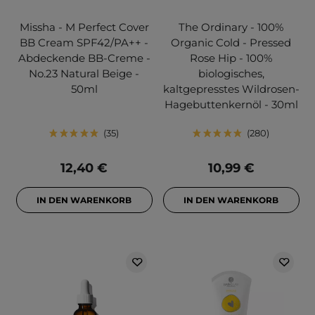
Missha - M Perfect Cover
The Ordinary - 100%
BB Cream SPF42/PA++ -
Organic Cold - Pressed
Abdeckende BB-Creme -
Rose Hip - 100%
No.23 Natural Beige -
biologisches,
50ml
kaltgepresstes Wildrosen-
Hagebuttenkernöl - 30ml
35
280
12,40 €
10,99 €
IN DEN WARENKORB
IN DEN WARENKORB