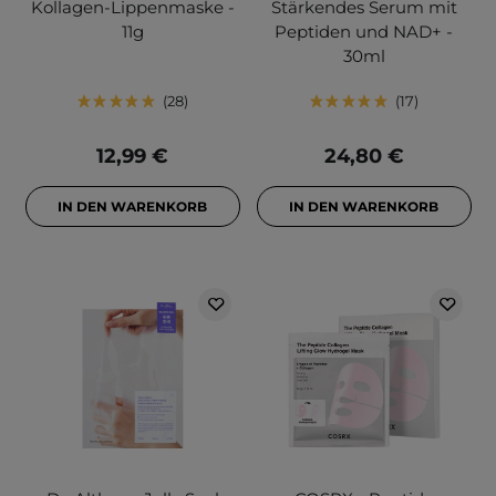
Kollagen-Lippenmaske -
Stärkendes Serum mit
11g
Peptiden und NAD+ -
30ml
28
17
12,99 €
24,80 €
IN DEN WARENKORB
IN DEN WARENKORB