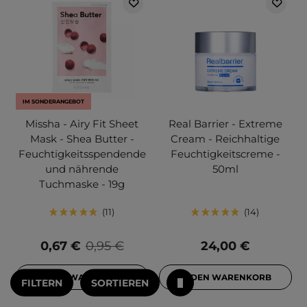
IM SONDERANGEBOT
Missha - Airy Fit Sheet
Real Barrier - Extreme
Mask - Shea Butter -
Cream - Reichhaltige
Feuchtigkeitsspendende
Feuchtigkeitscreme -
und nährende
50ml
Tuchmaske - 19g
11
14
0,67 €
0,95 €
24,00 €
IN DEN WARENKORB
IN DEN WARENKORB
FILTERN
SORTIEREN