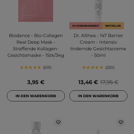
IM SONDERANGEBOT
BESTSELLER
Biodance - Bio-Collagen
Dr. Althea - 147 Barrier
Real Deep Mask -
Cream - Intensiv
Straffende Kollagen-
lindernde Gesichtscreme
Gesichtsmaske - 1Stk/34g
- 50ml
631
220
3,95 €
13,46 €
17,95 €
IN DEN WARENKORB
IN DEN WARENKORB