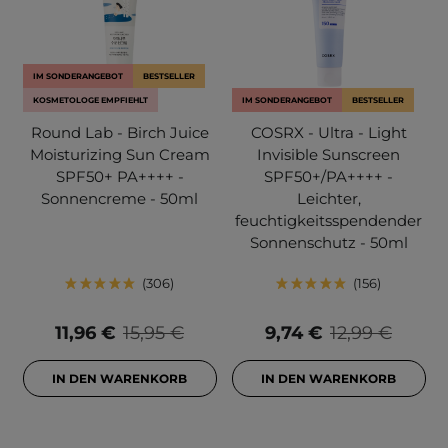
IM SONDERANGEBOT
BESTSELLER
KOSMETOLOGE EMPFIEHLT
IM SONDERANGEBOT
BESTSELLER
Round Lab - Birch Juice
COSRX - Ultra - Light
Moisturizing Sun Cream
Invisible Sunscreen
SPF50+ PA++++ -
SPF50+/PA++++ -
Sonnencreme - 50ml
Leichter,
feuchtigkeitsspendender
Sonnenschutz - 50ml
306
156
11,96 €
15,95 €
9,74 €
12,99 €
IN DEN WARENKORB
IN DEN WARENKORB