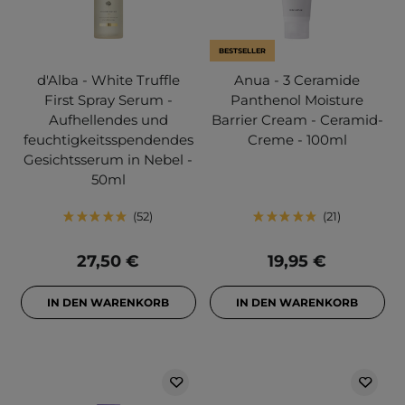
BESTSELLER
d'Alba - White Truffle
Anua - 3 Ceramide
First Spray Serum -
Panthenol Moisture
Aufhellendes und
Barrier Cream - Ceramid-
feuchtigkeitsspendendes
Creme - 100ml
Gesichtsserum in Nebel -
50ml
52
21
27,50 €
19,95 €
IN DEN WARENKORB
IN DEN WARENKORB