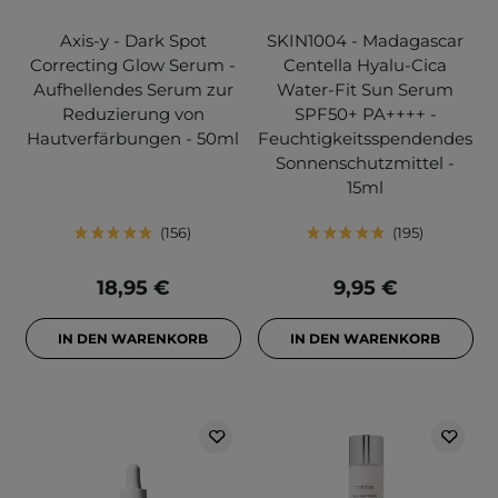
Axis-y - Dark Spot
SKIN1004 - Madagascar
Correcting Glow Serum -
Centella Hyalu-Cica
Aufhellendes Serum zur
Water-Fit Sun Serum
Reduzierung von
SPF50+ PA++++ -
Hautverfärbungen - 50ml
Feuchtigkeitsspendendes
Sonnenschutzmittel -
15ml
156
195
18,95 €
9,95 €
IN DEN WARENKORB
IN DEN WARENKORB