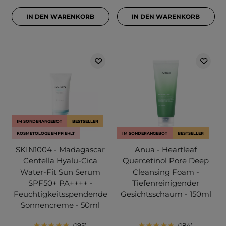
IN DEN WARENKORB
IN DEN WARENKORB
IM SONDERANGEBOT
BESTSELLER
KOSMETOLOGE EMPFIEHLT
IM SONDERANGEBOT
BESTSELLER
SKIN1004 - Madagascar
Anua - Heartleaf
Centella Hyalu-Cica
Quercetinol Pore Deep
Water-Fit Sun Serum
Cleansing Foam -
SPF50+ PA++++ -
Tiefenreinigender
Feuchtigkeitsspendende
Gesichtsschaum - 150ml
Sonnencreme - 50ml
195
184