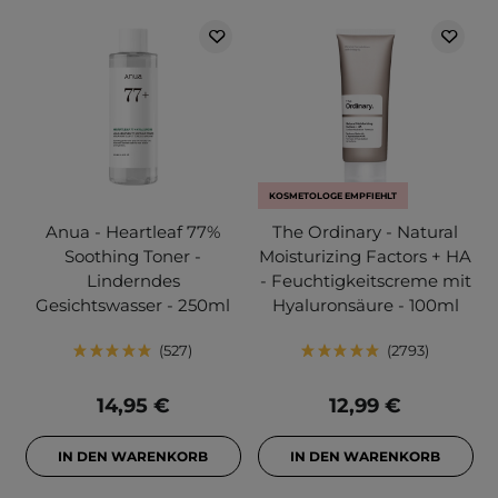
KOSMETOLOGE EMPFIEHLT
Anua - Heartleaf 77%
The Ordinary - Natural
Soothing Toner -
Moisturizing Factors + HA
Linderndes
- Feuchtigkeitscreme mit
Gesichtswasser - 250ml
Hyaluronsäure - 100ml
527
2793
14,95 €
12,99 €
IN DEN WARENKORB
IN DEN WARENKORB