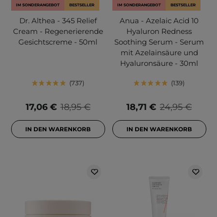
IM SONDERANGEBOT
BESTSELLER
IM SONDERANGEBOT
BESTSELLER
Dr. Althea - 345 Relief
Anua - Azelaic Acid 10
Cream - Regenerierende
Hyaluron Redness
Gesichtscreme - 50ml
Soothing Serum - Serum
mit Azelainsäure und
Hyaluronsäure - 30ml
737
139
17,06 €
18,95 €
18,71 €
24,95 €
IN DEN WARENKORB
IN DEN WARENKORB