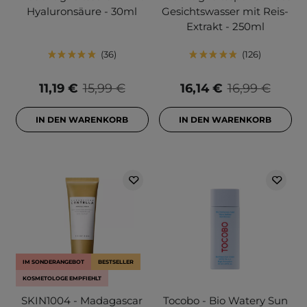
Hyaluronsäure - 30ml
Gesichtswasser mit Reis-
Extrakt - 250ml
36
126
11,19 €
15,99 €
16,14 €
16,99 €
IN DEN WARENKORB
IN DEN WARENKORB
IM SONDERANGEBOT
BESTSELLER
KOSMETOLOGE EMPFIEHLT
SKIN1004 - Madagascar
Tocobo - Bio Watery Sun