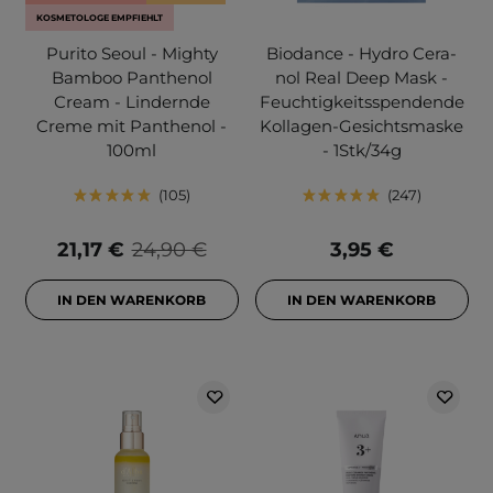
KOSMETOLOGE EMPFIEHLT
Purito Seoul - Mighty
Biodance - Hydro Cera-
Bamboo Panthenol
nol Real Deep Mask -
Cream - Lindernde
Feuchtigkeitsspendende
Creme mit Panthenol -
Kollagen-Gesichtsmaske
100ml
- 1Stk/34g
105
247
21,17 €
24,90 €
3,95 €
IN DEN WARENKORB
IN DEN WARENKORB