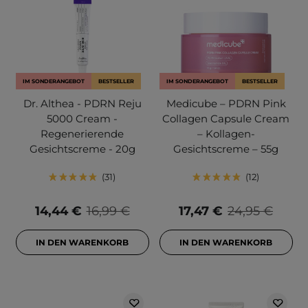
IM SONDERANGEBOT
BESTSELLER
IM SONDERANGEBOT
BESTSELLER
Dr. Althea - PDRN Reju
Medicube – PDRN Pink
5000 Cream -
Collagen Capsule Cream
Regenerierende
– Kollagen-
Gesichtscreme - 20g
Gesichtscreme – 55g
31
12
14,44 €
16,99 €
17,47 €
24,95 €
IN DEN WARENKORB
IN DEN WARENKORB