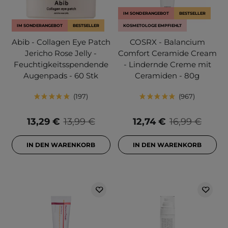
IM SONDERANGEBOT
BESTSELLER
IM SONDERANGEBOT
BESTSELLER
KOSMETOLOGE EMPFIEHLT
Abib - Collagen Eye Patch
COSRX - Balancium
Jericho Rose Jelly -
Comfort Ceramide Cream
Feuchtigkeitsspendende
- Lindernde Creme mit
Augenpads - 60 Stk
Ceramiden - 80g
197
967
13,29 €
13,99 €
12,74 €
16,99 €
IN DEN WARENKORB
IN DEN WARENKORB