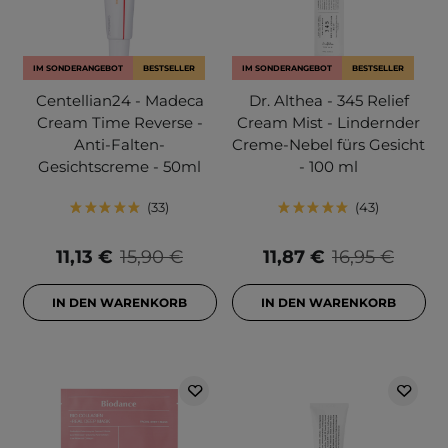
IM SONDERANGEBOT
BESTSELLER
IM SONDERANGEBOT
BESTSELLER
Centellian24 - Madeca
Dr. Althea - 345 Relief
Cream Time Reverse -
Cream Mist - Lindernder
Anti-Falten-
Creme-Nebel fürs Gesicht
Gesichtscreme - 50ml
- 100 ml
33
43
11,13 €
15,90 €
11,87 €
16,95 €
IN DEN WARENKORB
IN DEN WARENKORB