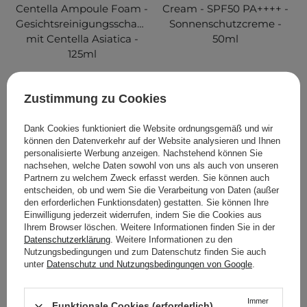
Centella Ampoule Foam -
Cream - SPF50 PA++++ -
Gesichtsreinigungsschaum
Sonnenschutzcreme -
mit Centella Asiatica -
50ml
125ml
218
206
Zustimmung zu Cookies
15,15 €
15,95 €
17,40 €
Dank Cookies funktioniert die Website ordnungsgemäß und wir
können den Datenverkehr auf der Website analysieren und Ihnen
IN DEN WARENKORB
IN DEN WARENKORB
personalisierte Werbung anzeigen. Nachstehend können Sie
nachsehen, welche Daten sowohl von uns als auch von unseren
Partnern zu welchem Zweck erfasst werden. Sie können auch
entscheiden, ob und wem Sie die Verarbeitung von Daten (außer
den erforderlichen Funktionsdaten) gestatten. Sie können Ihre
Einwilligung jederzeit widerrufen, indem Sie die Cookies aus
Ihrem Browser löschen. Weitere Informationen finden Sie in der
Datenschutzerklärung
. Weitere Informationen zu den
Nutzungsbedingungen und zum Datenschutz finden Sie auch
unter
Datenschutz und Nutzungsbedingungen von Google
.
Immer
Funktionale Cookies (erforderlich)
IM SONDERANGEBOT
IM SONDERANGEBOT
BESTSELLER