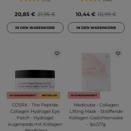
20,85 €
21,95 €
10,44 €
10,99 €
IN DEN WARENKORB
IN DEN WARENKORB
IM SONDERANGEBOT
BESTSELLER
IM SONDERANGEBOT
COSRX - The Peptide
Medicube - Collagen
Collagen Hydrogel Eye
Lifting Mask - Straffende
Patch - Hydrogel
Kollagen-Gesichtsmaske
Augenpads mit Kollagen
- 1pc/27g
- 85g/60pcs