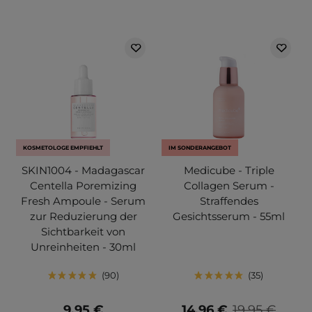
KOSMETOLOGE EMPFIEHLT
IM SONDERANGEBOT
SKIN1004 - Madagascar
Medicube - Triple
Centella Poremizing
Collagen Serum -
Fresh Ampoule - Serum
Straffendes
zur Reduzierung der
Gesichtsserum - 55ml
Sichtbarkeit von
Unreinheiten - 30ml
90
35
9,95 €
14,96 €
19,95 €