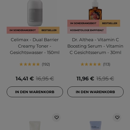
IM SONDERANGEBOT
BESTSELLER
IM SONDERANGEBOT
BESTSELLER
KOSMETOLOGE EMPFIEHLT
Celimax - Dual Barrier
Dr. Althea - Vitamin C
Creamy Toner -
Boosting Serum - Vitamin
Gesichtswasser - 150ml
C Gesichtsserum - 30ml
192
113
14,41 €
16,95 €
11,96 €
15,95 €
IN DEN WARENKORB
IN DEN WARENKORB