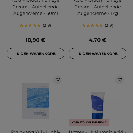
Acid + Glutathion Eye
Acid + Glutathion Eye
Cream - Aufhellende
Cream - Aufhellende
Augencreme - 30ml
Augencreme - 12g
219
219
10,90 €
4,70 €
IN DEN WARENKORB
IN DEN WARENKORB
KOSMETOLOGE EMPFIEHLT
Pyunkang Yul - Highly
Isntree - Hyaluronic Acid -