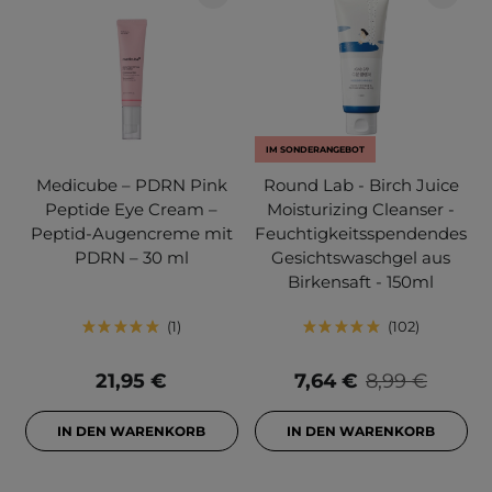
IM SONDERANGEBOT
Medicube – PDRN Pink
Round Lab - Birch Juice
Peptide Eye Cream –
Moisturizing Cleanser -
Peptid-Augencreme mit
Feuchtigkeitsspendendes
PDRN – 30 ml
Gesichtswaschgel aus
Birkensaft - 150ml
1
102
21,95 €
7,64 €
8,99 €
IN DEN WARENKORB
IN DEN WARENKORB