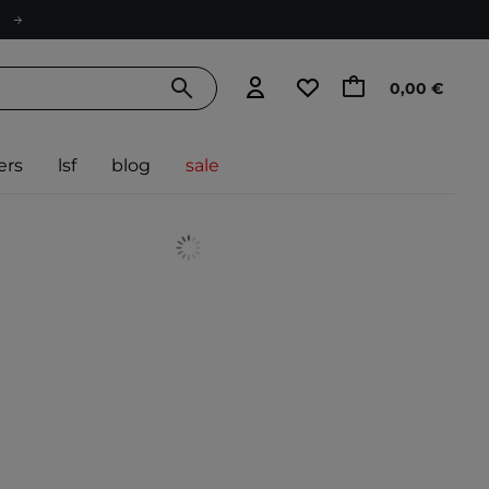
0,00 €
ers
lsf
blog
sale