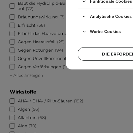
Funktionale Cookies 
IM SONDE
Baut die Hydrolipid-Barriere
auf
72
Round 
Analytische Cookies
Bräunungswirkung
7
Clea
Gesic
Erfrischt
38
Werbe-Cookies
Erhöht das Haarvolumen
23
Gegen Haarausfall
25
Gegen Rötungen
94
DIE ERFORDE
Gegen Unvollkommenheiten
190
Gegen Verfärbungen
163
+ Alles anzeigen
Wirkstoffe
AHA- / BHA- / PHA-Säuren
192
Algen
56
Allantoin
68
Aloe
70