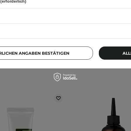
(erforderlich)
RANGEBOT
BESTSELLER
IM SONDERANGEBOT
BESTSELLE
Lab - Renewal 1025 Dokdo
Cosrx - Low pH Good Mo
nser - Regenerierendes
Cleanser - Mildes Gesicht
htsreinigungsgel - 150ml
150ml
181
1045
8,79 €
10,99 €
6,39 €
7,99 
RLICHEN ANGABEN BESTÄTIGEN
ALL