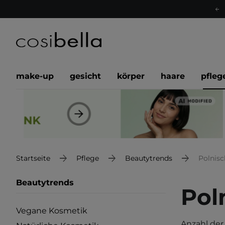
make-up
gesicht
körper
haare
pfleg
Startseite
Pflege
Beautytrends
Polnis
Beautytrends
Pol
Vegane Kosmetik
Anzahl der