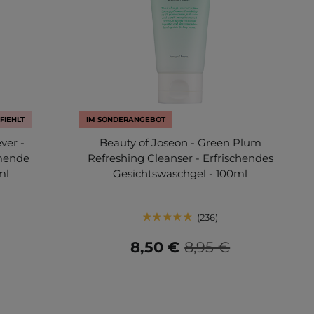
FIEHLT
IM SONDERANGEBOT
ver -
Beauty of Joseon - Green Plum
mende
Refreshing Cleanser - Erfrischendes
ml
Gesichtswaschgel - 100ml
236
8,50 €
8,95 €