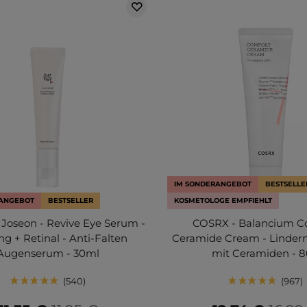
IM SONDERANGEBOT
BESTSELLE
RANGEBOT
BESTSELLER
KOSMETOLOGE EMPFIEHLT
 Joseon - Revive Eye Serum -
COSRX - Balancium C
g + Retinal - Anti-Falten
Ceramide Cream - Linder
Augenserum - 30ml
mit Ceramiden - 
540
967