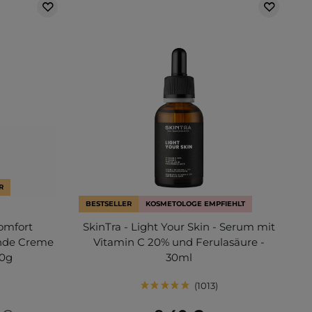
R
BESTSELLER
KOSMETOLOGE EMPFIEHLT
omfort
SkinTra - Light Your Skin - Serum mit
nde Creme
Vitamin C 20% und Ferulasäure -
80g
30ml
1013