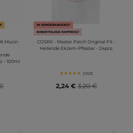
R
IM SONDERANGEBOT
KOSMETOLOGE EMPFIEHLT
96 Mucin
COSRX - Master Patch Original Fit -
-
Heilende Ekzem-Pflaster - 24pcs.
ende
z - 100ml
1323
 €
2,24 €
3,20 €