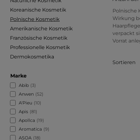
Natürliche Kosmetik
Koreanische Kosmetik
Polnische 
Wirkung be
Polnische Kosmetik
Haarpflege
Amerikanische Kosmetik
verpackt s
Französische Kosmetik
Vorrat anl
Professionelle Kosmetik
Dermokosmetika
Sortieren
Marke
Abib
3
Anwen
52
A'Pieu
10
Apis
81
Apollca
19
Aromatica
9
ASOA
18