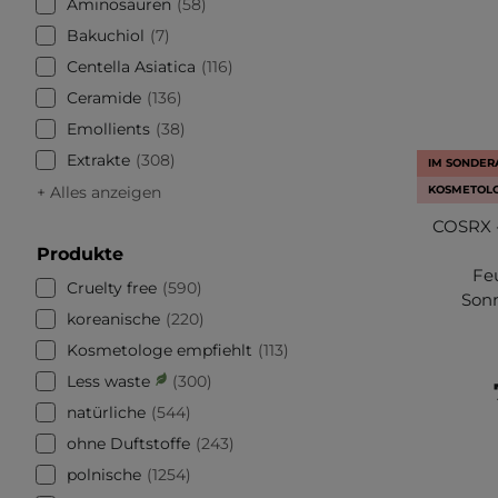
Aminosäuren
58
Bakuchiol
7
Centella Asiatica
116
Ceramide
136
Emollients
38
Extrakte
308
IM SONDE
+ Alles anzeigen
KOSMETOLO
COSRX -
Produkte
Fe
Cruelty free
590
Son
koreanische
220
Kosmetologe empfiehlt
113
Less waste
300
natürliche
544
ohne Duftstoffe
243
polnische
1254