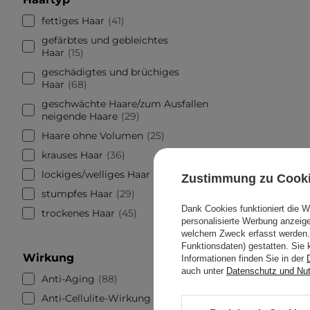
fettiges Haar
41
gefärbtes und gebleichtes
Haar
15
geschädigtes und brüchiges
Haar
68
geschwächte Haare/zum Ausfallen
neigende Haare
29
Haare ohne Volumen
25
krauses Haar
36
lockiges/welliges Haar
8
Zustimmung zu Cook
stumpfes Haar
29
Dank Cookies funktioniert die 
trockenes Haar
45
personalisierte Werbung anzei
welchem Zweck erfasst werden. 
Funktionsdaten) gestatten. Sie 
Wirkung
Informationen finden Sie in der
auch unter
Datenschutz und Nu
Anti-Aging
88
Anti-Cellulite-Wirkung
7