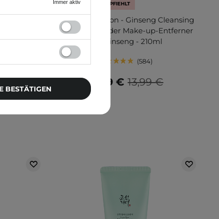
Immer aktiv
R
KOSMETOLOGE EMPFIEHLT
rning Gel
Beauty of Joseon - Ginseng Cleansing
swaschgel -
Oil - Reinigender Make-up-Entferner
mit Ginseng - 210ml
584
€
13,29 €
13,99 €
E BESTÄTIGEN