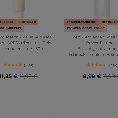
RANGEBOT
BESTSELLER
IM SONDERANGEBOT
BESTSELLE
GE EMPFIEHLT
KOSMETOLOGE EMPFIEHLT
of Joseon - Relief Sun Rice
Cosrx - Advanced Snail 
ics - SPF50+/PA++++ - Reis-
Power Essence 
nenschutzcreme - 50ml
Feuchtigkeitsspend
Schneckenschleim Essen
1841
1734
11,35 €
11,95 €
8,99 €
11,99