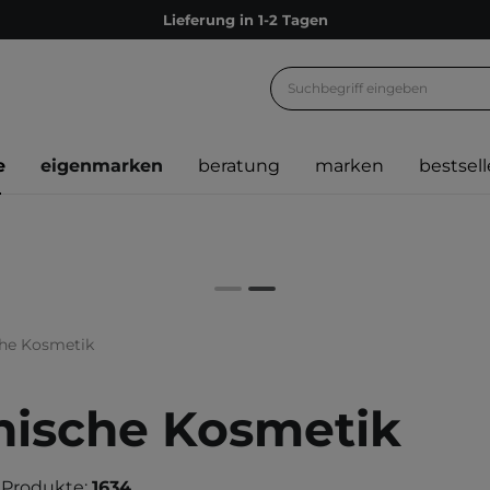
Lieferung in 1-2 Tagen
Empfehle uns weiter und sammle noch mehr Punkte
Kostenloser Versand ab 60 €
Ökologie
e
eigenmarken
beratung
marken
bestsell
Versand nach Deutschland und Österreich
Treueprogramm
Lieferung in 1-2 Tagen
Empfehle uns weiter und sammle noch mehr Punkte
Kostenloser Versand ab 60 €
che Kosmetik
Ökologie
nische Kosmetik
 Produkte:
1634