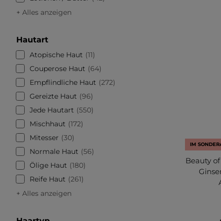
+ Alles anzeigen
Hautart
Atopische Haut
11
Couperose Haut
64
Empflindliche Haut
272
Gereizte Haut
96
Jede Hautart
550
Mischhaut
172
Mitesser
30
IM SONDE
Normale Haut
56
Beauty of
Ölige Haut
180
Ginsen
Reife Haut
261
+ Alles anzeigen
Haartyp