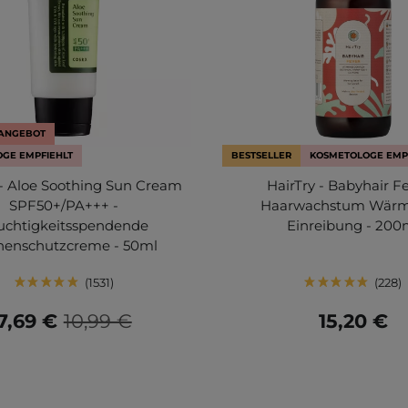
RANGEBOT
GE EMPFIEHLT
BESTSELLER
KOSMETOLOGE EMP
 Aloe Soothing Sun Cream
HairTry - Babyhair Fe
SPF50+/PA+++ -
Haarwachstum Wär
uchtigkeitsspendende
Einreibung - 200
nenschutzcreme - 50ml
1531
228
7,69 €
10,99 €
15,20 €