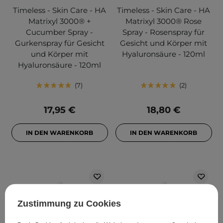
Timeless - Skin Care - HA
Timeless - Skin Care - HA
Matrixyl 3000® +
Matrixyl 3000® Rose
Cucumber Spray -
Spray - Rosenspray für
Gurkenspray für Gesicht
Gesicht und Körper mit
und Körper mit
Hyaluronsäure - 120ml
Hyaluronsäure - 120ml
7
2
17,95 €
18,80 €
IN DEN WARENKORB
IN DEN WARENKORB
Zustimmung zu Cookies