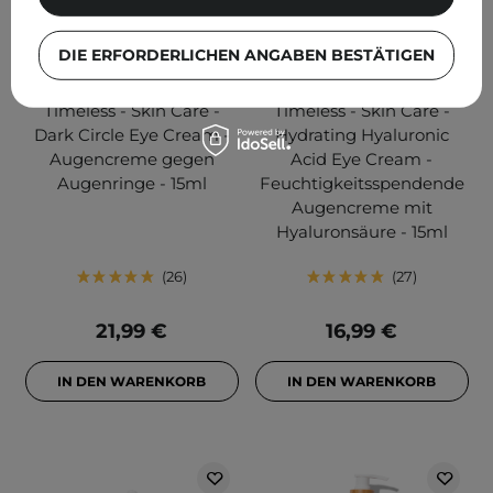
DIE ERFORDERLICHEN ANGABEN BESTÄTIGEN
Timeless - Skin Care -
Timeless - Skin Care -
Dark Circle Eye Cream -
Hydrating Hyaluronic
Augencreme gegen
Acid Eye Cream -
Augenringe - 15ml
Feuchtigkeitsspendende
Augencreme mit
Hyaluronsäure - 15ml
26
27
21,99 €
16,99 €
IN DEN WARENKORB
IN DEN WARENKORB