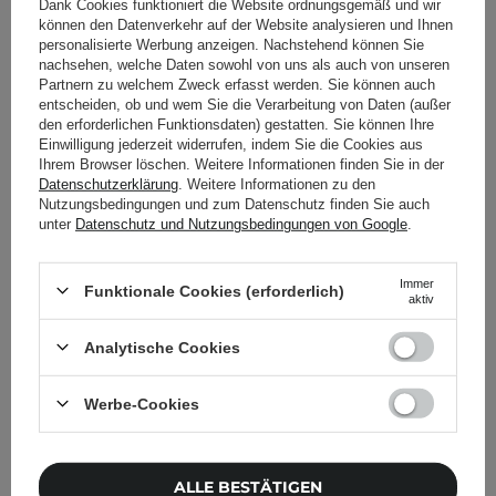
Dank Cookies funktioniert die Website ordnungsgemäß und wir
können den Datenverkehr auf der Website analysieren und Ihnen
personalisierte Werbung anzeigen. Nachstehend können Sie
nachsehen, welche Daten sowohl von uns als auch von unseren
Partnern zu welchem Zweck erfasst werden. Sie können auch
Timeless - Skin Care -
Timeless - Skin Care -
entscheiden, ob und wem Sie die Verarbeitung von Daten (außer
Hyaluronic Acid 100%
Coenzyme Q10 Serum -
den erforderlichen Funktionsdaten) gestatten. Sie können Ihre
Pure Serum - Serum mit
Serum mit Coenzym Q10
Einwilligung jederzeit widerrufen, indem Sie die Cookies aus
Hyaluronsäure - 60ml
- 120ml
Ihrem Browser löschen. Weitere Informationen finden Sie in der
Datenschutzerklärung
. Weitere Informationen zu den
Nutzungsbedingungen und zum Datenschutz finden Sie auch
102
62
unter
Datenschutz und Nutzungsbedingungen von Google
.
9,99 €
69,99 €
Immer
Funktionale Cookies (erforderlich)
aktiv
IN DEN WARENKORB
IN DEN WARENKORB
Analytische Cookies
Werbe-Cookies
ALLE BESTÄTIGEN