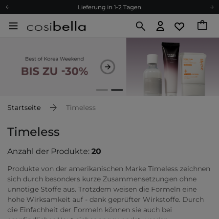
Lieferung in 1-2 Tagen
Empfehle uns weiter und sammle noch mehr Punkte
Kostenloser Versand ab 60 €
Ökologie
Versand nach Deutschland und Österreich
Treueprogramm
Lieferung in 1-2 Tagen
Empfehle uns weiter und sammle noch mehr Punkte
Startseite
Timeless
Kostenloser Versand ab 60 €
Timeless
Ökologie
Anzahl der Produkte:
20
Produkte von der amerikanischen Marke Timeless zeichnen
sich durch besonders kurze Zusammensetzungen ohne
unnötige Stoffe aus. Trotzdem weisen die Formeln eine
hohe Wirksamkeit auf - dank geprüfter Wirkstoffe. Durch
die Einfachheit der Formeln können sie auch bei