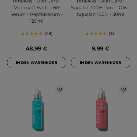
Timeless - Skin Care -
Timeless - Skin Care -
Matrixyl®️ Synthe'6®️
Squalan 100% Pure - Olive
Serum - Peptidserum -
Squalan 100% - 30ml
120ml
48
33
48,99 €
9,99 €
IN DEN WARENKORB
IN DEN WARENKORB