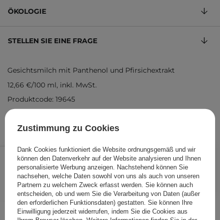
ÖKOLOGIE
STELLEN SIE EINE FRAGE
Gesichtsmilch mit Panthenol und Pfirsichextrakt
12,66 €
/
100 ml
, inkl. MwSt.
Produktcode: 19645
Zustimmung zu Cookies
Dank Cookies funktioniert die Website ordnungsgemäß und wir
18,99 €
/
Stk.
können den Datenverkehr auf der Website analysieren und Ihnen
personalisierte Werbung anzeigen. Nachstehend können Sie
IN DEN WARENKORB
nachsehen, welche Daten sowohl von uns als auch von unseren
Partnern zu welchem Zweck erfasst werden. Sie können auch
Folgende Produkte wurden von
entscheiden, ob und wem Sie die Verarbeitung von Daten (außer
den erforderlichen Funktionsdaten) gestatten. Sie können Ihre
anderen Kunden geprüft
Einwilligung jederzeit widerrufen, indem Sie die Cookies aus