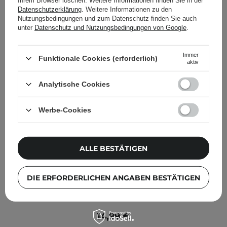
Ihrem Browser löschen. Weitere Informationen finden Sie in der
Datenschutzerklärung
. Weitere Informationen zu den
Nutzungsbedingungen und zum Datenschutz finden Sie auch
unter
Datenschutz und Nutzungsbedingungen von Google
.
Immer
Funktionale Cookies (erforderlich)
aktiv
Analytische Cookies
Werbe-Cookies
ALLE BESTÄTIGEN
DIE ERFORDERLICHEN ANGABEN BESTÄTIGEN
Anua - Rice 70 Intensive Moisturizing Milk - Intensiv
feuchtigkeitsspendende Gesichtslotion - 150ml
14,99 €