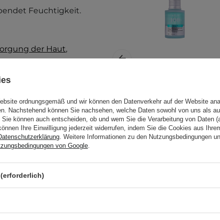
spendet Feuchtigkeit.
sorgung der Haut
,
BESTSELLER
ies
eichgewicht wieder her.
Anua - PDRN
Website ordnungsgemäß und wir können den Datenverkehr auf der Website ana
Hyaluronic Acid
gen. Nachstehend können Sie nachsehen, welche Daten sowohl von uns als au
ür:
Capsule 100 Serum
Sie können auch entscheiden, ob und wem Sie die Verarbeitung von Daten (a
-
können Ihre Einwilligung jederzeit widerrufen, indem Sie die Cookies aus Ihr
Datenschutzerklärung
. Weitere Informationen zu den Nutzungsbedingungen u
Feuchtigkeitsspende
tzungsbedingungen von Google
.
Gesichtsserum -
30ml
te Gesichtshaut auf und
(erforderlich)
nds anwenden.
21,95 €
etest durch. Weitere
llergietest
.