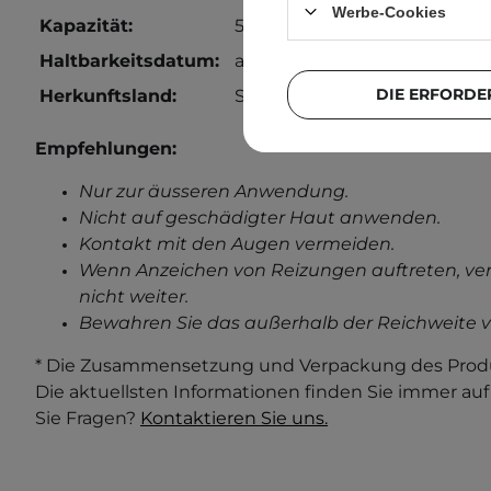
Werbe-Cookies
Kapazität:
50 ml
Haltbarkeitsdatum:
auf der Verpackung
DIE ERFORDE
Herkunftsland:
Südkorea
Empfehlungen:
Nur zur äusseren Anwendung.
Nicht auf geschädigter Haut anwenden.
Kontakt mit den Augen vermeiden.
Wenn Anzeichen von Reizungen auftreten, ve
nicht weiter.
Bewahren Sie das außerhalb der Reichweite v
* Die Zusammensetzung und Verpackung des Produ
Die aktuellsten Informationen finden Sie immer au
Sie Fragen?
Kontaktieren Sie uns.