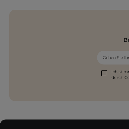
Be
Geben Sie Ih
Ich stim
durch Co