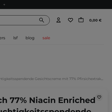
0,00 €
ers
lsf
blog
sale
keitsspendende Gesichtscreme mit 77% Pfirsichextrakt - 50ml
ch 77% Niacin Enriched
uchtigkeitsspendende