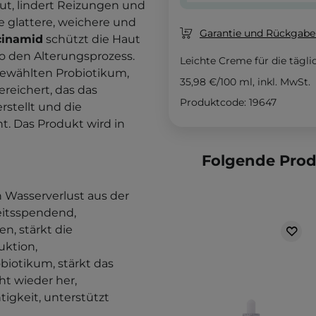
ut, lindert Reizungen und
e glattere, weichere und
Garantie und Rückgaber
cinamid
schützt die Haut
o den Alterungsprozess.
Leichte Creme für die tägli
gewählten Probiotikum,
35,98 €
/
100 ml
, inkl. MwSt.
ereichert, das das
Produktcode: 19647
stellt und die
t. Das Produkt wird in
Folgende Pro
 Wasserverlust aus der
eitsspendend,
en, stärkt die
uktion,
biotikum, stärkt das
t wieder her,
igkeit, unterstützt