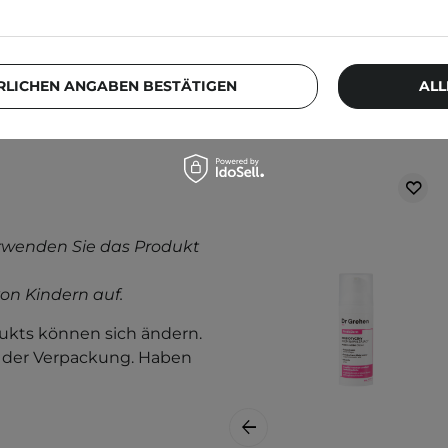
RLICHEN ANGABEN BESTÄTIGEN
ALL
Weitere Produkt
rwenden Sie das Produkt
on Kindern auf.
kts können sich ändern.
f der Verpackung. Haben