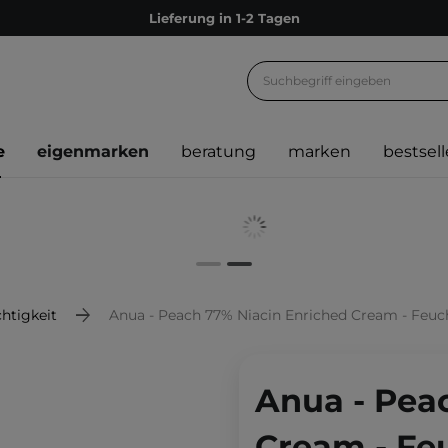
Lieferung in 1-2 Tagen
Empfehle uns weiter und sammle noch mehr Punkte
Kostenloser Versand ab 60 €
Ökologie
e
eigenmarken
beratung
marken
bestsell
Versand nach Deutschland und Österreich
Treueprogramm
Lieferung in 1-2 Tagen
Empfehle uns weiter und sammle noch mehr Punkte
Kostenloser Versand ab 60 €
htigkeit
Anua - Peach 77% Niacin Enriched Cream - Feuchtig
Ökologie
Anua - Pea
Cream - Fe