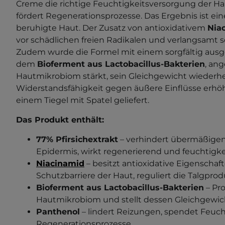
Creme die richtige Feuchtigkeitsversorgung der Ha
fördert Regenerationsprozesse. Das Ergebnis ist ein
beruhigte Haut. Der Zusatz von antioxidativem
Nia
vor schädlichen freien Radikalen und verlangsamt s
Zudem wurde die Formel mit einem sorgfältig aus
dem
Bioferment aus Lactobacillus-Bakterien
, ang
Hautmikrobiom stärkt, sein Gleichgewicht wiederher
Widerstandsfähigkeit gegen äußere Einflüsse erhöh
einem Tiegel mit Spatel geliefert.
Das Produkt enthält:
77% Pfirsichextrakt
– verhindert übermäßigen
Epidermis, wirkt regenerierend und feuchtigk
Niacinamid
– besitzt antioxidative Eigenschaft
Schutzbarriere der Haut, reguliert die Talgprod
Bioferment aus Lactobacillus-Bakterien
– Pro
Hautmikrobiom und stellt dessen Gleichgewich
Panthenol
– lindert Reizungen, spendet Feucht
Regenerationsprozesse,