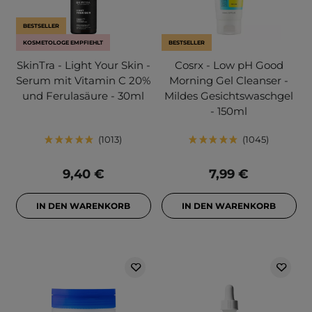
BESTSELLER
KOSMETOLOGE EMPFIEHLT
BESTSELLER
SkinTra - Light Your Skin -
Cosrx - Low pH Good
Serum mit Vitamin C 20%
Morning Gel Cleanser -
und Ferulasäure - 30ml
Mildes Gesichtswaschgel
- 150ml
1013
1045
9,40 €
7,99 €
IN DEN WARENKORB
IN DEN WARENKORB