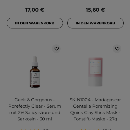
17,00 €
15,60 €
IN DEN WARENKORB
IN DEN WARENKORB
Geek & Gorgeous -
SKIN1004 - Madagascar
Porefectly Clear - Serum
Centella Poremizing
mit 2% Salicylsäure und
Quick Clay Stick Mask -
Sarkosin - 30 ml
Tonstift-Maske - 27g