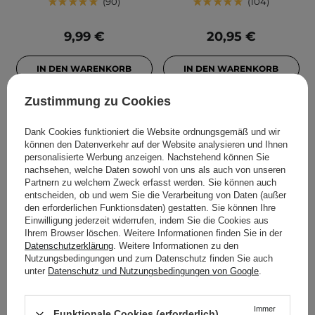
90
104
9,99 €
20,95 €
IN DEN WARENKORB
IN DEN WARENKORB
Zustimmung zu Cookies
Dank Cookies funktioniert die Website ordnungsgemäß und wir
können den Datenverkehr auf der Website analysieren und Ihnen
personalisierte Werbung anzeigen. Nachstehend können Sie
nachsehen, welche Daten sowohl von uns als auch von unseren
Partnern zu welchem Zweck erfasst werden. Sie können auch
entscheiden, ob und wem Sie die Verarbeitung von Daten (außer
den erforderlichen Funktionsdaten) gestatten. Sie können Ihre
Einwilligung jederzeit widerrufen, indem Sie die Cookies aus
Ihrem Browser löschen. Weitere Informationen finden Sie in der
KOSMETOLOGE EMPFIEHLT
Datenschutzerklärung
. Weitere Informationen zu den
Cosrx - Salicylic Acid Daily
SkinTra - Everything
Nutzungsbedingungen und zum Datenschutz finden Sie auch
Gentle Cleanser -
What Your Skin Will Love
unter
Datenschutz und Nutzungsbedingungen von Google
.
Gesichtsreinigungsschaum
- Präbiotisches
mit Salicylsäure - 150ml
Pflegetonikum - 100ml
Immer
Funktionale Cookies (erforderlich)