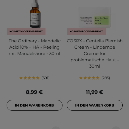
KOSMETOLOGE EMPFIEHLT
KOSMETOLOGE EMPFIEHLT
The Ordinary - Mandelic
COSRX - Centella Blemish
Acid 10% + HA - Peeling
Cream - Lindernde
mit Mandelsäure - 30ml
Creme für
problematische Haut -
30ml
591
285
8,99 €
11,99 €
IN DEN WARENKORB
IN DEN WARENKORB