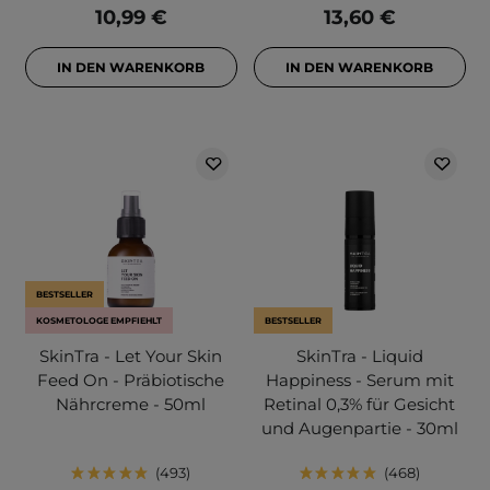
10,99 €
13,60 €
IN DEN WARENKORB
IN DEN WARENKORB
BESTSELLER
KOSMETOLOGE EMPFIEHLT
BESTSELLER
SkinTra - Let Your Skin
SkinTra - Liquid
Feed On - Präbiotische
Happiness - Serum mit
Nährcreme - 50ml
Retinal 0,3% für Gesicht
und Augenpartie - 30ml
493
468