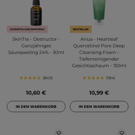
KOSMETOLOGE EMPFIEHLT
BESTSELLER
SkinTra - Destructor -
Anua - Heartleaf
Ganzjähriges
Quercetinol Pore Deep
Säurepeeling 24% - 30ml
Cleansing Foam -
Tiefenreinigender
Gesichtsschaum - 150ml
849
184
10,60 €
10,99 €
IN DEN WARENKORB
IN DEN WARENKORB