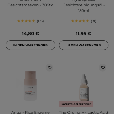
Gesichtsmasken - 30Stk.
Gesichtsreinigungsöl -
150ml
123
81
14,80 €
11,95 €
IN DEN WARENKORB
IN DEN WARENKORB
KOSMETOLOGE EMPFIEHLT
Anua - Rice Enzyme
The Ordinary - Lactic Acid