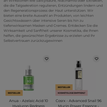
an Wirkstoffen wie Salicylsäure, Niacinamid oder Extrakten,
die die Talgsekretion regulieren, Entzündungen lindern und
den Regenerationsprozess der Haut unterstützen. Wir
bieten eine breite Auswahl an Produkten, von leichten
Gesichtswässern über intensive Seren bis hin zu
tiefenwirksamen Masken und Cremes. Entdecken Sie die
Wirksamkeit und Sanftheit unserer Kosmetika, die Ihnen
helfen, die gewünschten Ergebnisse zu erzielen und Ihr
Selbstvertrauen zurückzugewinnen
BESTSELLER
BESTSELLER
KOSMETOLOGE EMPFIEHLT
Anua - Azelaic Acid 10
Cosrx - Advanced Snail 96
Hyaluron Redness
Mucin Power Essence -