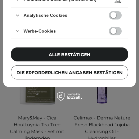
aktiv
345
666
Analytische Cookies
8,95 €
20,00 €
Werbe-Cookies
IN DEN WARENKORB
IN DEN WARENKORB
ALLE BESTÄTIGEN
DIE ERFORDERLICHEN ANGABEN BESTÄTIGEN
Mary&May - Cica
Celimax - Derma Nature
Houttuynia Tea Tree
Fresh Blackhead Jojoba
Calming Mask - Set mit
Cleansing Oil -
lindernden
Hydrophiles