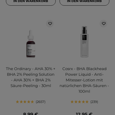
IN DEN WARENKORB
IN DEN WARENKORB
The Ordinary - AHA 30% +
Cosrx - BHA Blackhead
BHA 2% Peeling Solution
Power Liquid - Anti-
- AHA 30% + BHA 2%
Mitesser-Lotion mit
Säure-Peeling - 30ml
natürlichen BHA-Säuren -
100ml
2657
239
8,99 €
12,95 €