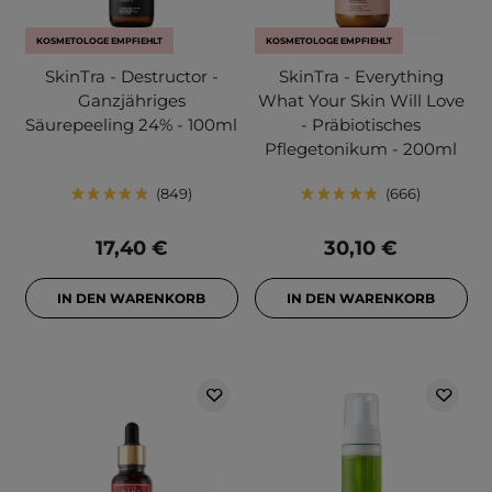
KOSMETOLOGE EMPFIEHLT
KOSMETOLOGE EMPFIEHLT
SkinTra - Destructor -
SkinTra - Everything
Ganzjähriges
What Your Skin Will Love
Säurepeeling 24% - 100ml
- Präbiotisches
Pflegetonikum - 200ml
849
666
17,40 €
30,10 €
IN DEN WARENKORB
IN DEN WARENKORB