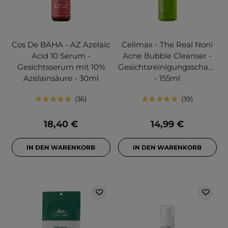
Cos De BAHA - AZ Azelaic
Celimax - The Real Noni
Acid 10 Serum -
Acne Bubble Cleanser -
Gesichtsserum mit 10%
Gesichtsreinigungsschaum
Azelainsäure - 30ml
- 155ml
36
39
18,40 €
14,99 €
IN DEN WARENKORB
IN DEN WARENKORB