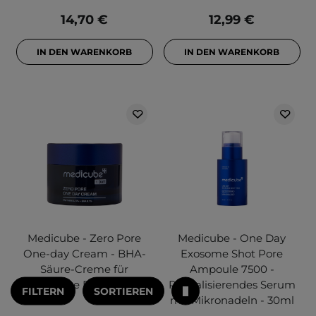
14,70 €
12,99 €
IN DEN WARENKORB
IN DEN WARENKORB
Medicube - Zero Pore
Medicube - One Day
One-day Cream - BHA-
Exosome Shot Pore
Säure-Creme für
Ampoule 7500 -
vergrößerte Poren - 50ml
Revitalisierendes Serum
FILTERN
SORTIEREN
mit Mikronadeln - 30ml