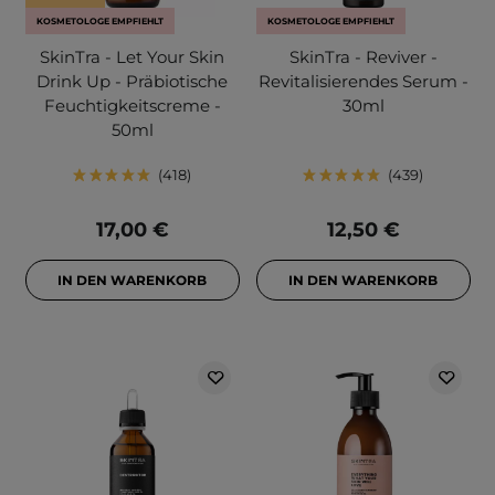
KOSMETOLOGE EMPFIEHLT
KOSMETOLOGE EMPFIEHLT
SkinTra - Let Your Skin
SkinTra - Reviver -
Drink Up - Präbiotische
Revitalisierendes Serum -
Feuchtigkeitscreme -
30ml
50ml
418
439
17,00 €
12,50 €
IN DEN WARENKORB
IN DEN WARENKORB