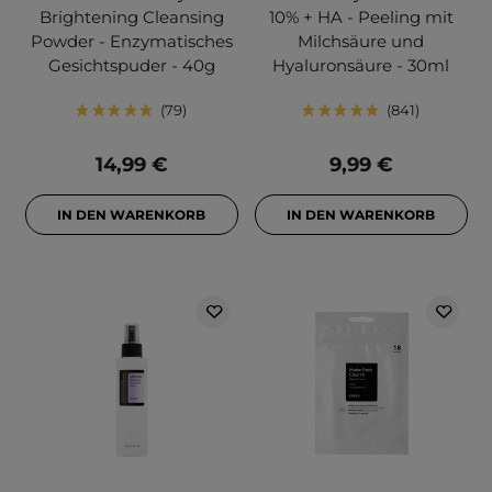
Brightening Cleansing
10% + HA - Peeling mit
Powder - Enzymatisches
Milchsäure und
Gesichtspuder - 40g
Hyaluronsäure - 30ml
79
841
14,99 €
9,99 €
IN DEN WARENKORB
IN DEN WARENKORB