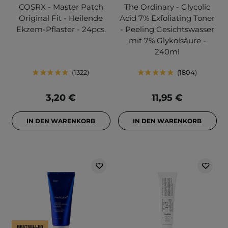
COSRX - Master Patch
The Ordinary - Glycolic
Original Fit - Heilende
Acid 7% Exfoliating Toner
Ekzem-Pflaster - 24pcs.
- Peeling Gesichtswasser
mit 7% Glykolsäure -
240ml
1322
1804
3,20 €
11,95 €
IN DEN WARENKORB
IN DEN WARENKORB
BESTSELLER