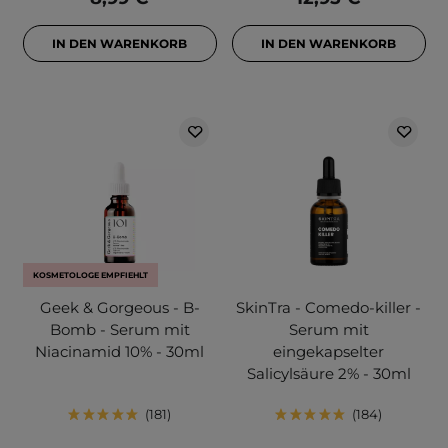
IN DEN WARENKORB
IN DEN WARENKORB
KOSMETOLOGE EMPFIEHLT
Geek & Gorgeous - B-
SkinTra - Comedo-killer -
Bomb - Serum mit
Serum mit
Niacinamid 10% - 30ml
eingekapselter
Salicylsäure 2% - 30ml
181
184