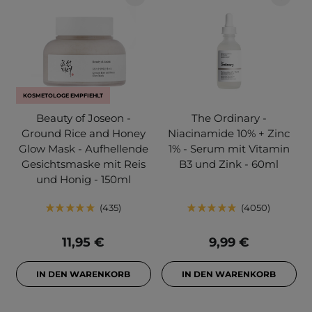
KOSMETOLOGE EMPFIEHLT
Beauty of Joseon -
The Ordinary -
Ground Rice and Honey
Niacinamide 10% + Zinc
Glow Mask - Aufhellende
1% - Serum mit Vitamin
Gesichtsmaske mit Reis
B3 und Zink - 60ml
und Honig - 150ml
435
4050
11,95 €
9,99 €
IN DEN WARENKORB
IN DEN WARENKORB