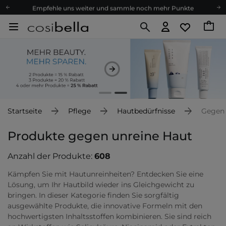
Empfehle uns weiter und sammle noch mehr Punkte
Kostenloser Versand ab 60 €
Ökologie
Versand nach Deutschland und Österreich
Treueprogramm
Lieferung in 1-2 Tagen
Empfehle uns weiter und sammle noch mehr Punkte
Kostenloser Versand ab 60 €
Startseite
Pflege
Hautbedürfnisse
Gegen
Ökologie
Produkte gegen unreine Haut
Anzahl der Produkte:
608
Kämpfen Sie mit Hautunreinheiten? Entdecken Sie eine
Lösung, um Ihr Hautbild wieder ins Gleichgewicht zu
bringen. In dieser Kategorie finden Sie sorgfältig
ausgewählte Produkte, die innovative Formeln mit den
hochwertigsten Inhaltsstoffen kombinieren. Sie sind reich