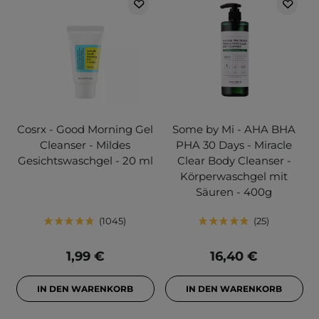
Cosrx - Good Morning Gel
Some by Mi - AHA BHA
Cleanser - Mildes
PHA 30 Days - Miracle
Gesichtswaschgel - 20 ml
Clear Body Cleanser -
Körperwaschgel mit
Säuren - 400g
1045
25
1,99 €
16,40 €
IN DEN WARENKORB
IN DEN WARENKORB