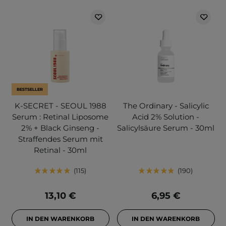
BESTSELLER
K-SECRET - SEOUL 1988
The Ordinary - Salicylic
Serum : Retinal Liposome
Acid 2% Solution -
2% + Black Ginseng -
Salicylsäure Serum - 30ml
Straffendes Serum mit
Retinal - 30ml
115
190
13,10 €
6,95 €
IN DEN WARENKORB
IN DEN WARENKORB