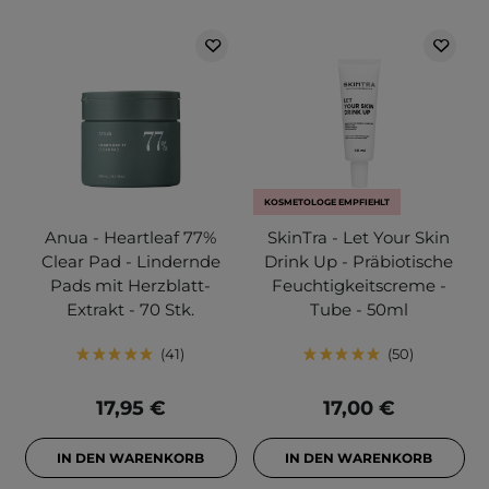
KOSMETOLOGE EMPFIEHLT
Anua - Heartleaf 77%
SkinTra - Let Your Skin
Clear Pad - Lindernde
Drink Up - Präbiotische
Pads mit Herzblatt-
Feuchtigkeitscreme -
Extrakt - 70 Stk.
Tube - 50ml
41
50
17,95 €
17,00 €
IN DEN WARENKORB
IN DEN WARENKORB