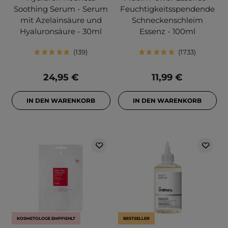
Soothing Serum - Serum
Feuchtigkeitsspendende
mit Azelainsäure und
Schneckenschleim
Hyaluronsäure - 30ml
Essenz - 100ml
139
1733
24,95 €
11,99 €
IN DEN WARENKORB
IN DEN WARENKORB
KOSMETOLOGE EMPFIEHLT
BESTSELLER