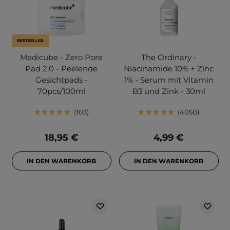
BESTSELLER
Medicube - Zero Pore
The Ordinary -
Pad 2.0 - Peelende
Niacinamide 10% + Zinc
Gesichtpads -
1% - Serum mit Vitamin
70pcs/100ml
B3 und Zink - 30ml
103
4050
18,95 €
4,99 €
IN DEN WARENKORB
IN DEN WARENKORB