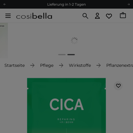
Lieferung in 1-2 Tagen
Empfehle uns weiter und sammle noch mehr Punkte
Kostenloser Versand ab 60 €
Ökologie
Versand nach Deutschland und Österreich
Treueprogramm
Lieferung in 1-2 Tagen
Empfehle uns weiter und sammle noch mehr Punkte
Startseite
Pflege
Wirkstoffe
Pflanzenextr
Kostenloser Versand ab 60 €
Ökologie