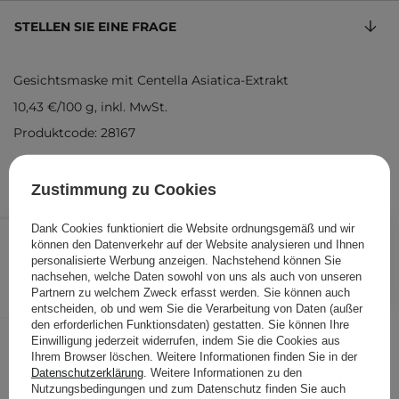
STELLEN SIE EINE FRAGE
Gesichtsmaske mit Centella Asiatica-Extrakt
10,43 €
/
100 g
, inkl. MwSt.
Produktcode: 28167
Zustimmung zu Cookies
2,40 €
Dank Cookies funktioniert die Website ordnungsgemäß und wir
/
Stk.
können den Datenverkehr auf der Website analysieren und Ihnen
personalisierte Werbung anzeigen. Nachstehend können Sie
IN DEN WARENKORB
nachsehen, welche Daten sowohl von uns als auch von unseren
Partnern zu welchem Zweck erfasst werden. Sie können auch
Folgende Produkte wurden von
entscheiden, ob und wem Sie die Verarbeitung von Daten (außer
den erforderlichen Funktionsdaten) gestatten. Sie können Ihre
anderen Kunden geprüft
Einwilligung jederzeit widerrufen, indem Sie die Cookies aus
Ihrem Browser löschen. Weitere Informationen finden Sie in der
Datenschutzerklärung
. Weitere Informationen zu den
Nutzungsbedingungen und zum Datenschutz finden Sie auch