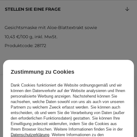
STELLEN SIE EINE FRAGE
Gesichtsmaske mit Aloe-Blattextrakt sowie
10,43 €
/
100 g
, inkl. MwSt.
Produktcode: 28172
Zustimmung zu Cookies
2,40 €
/
Stk.
Dank Cookies funktioniert die Website ordnungsgemäß und wir
können den Datenverkehr auf der Website analysieren und Ihnen
IN DEN WARENKORB
personalisierte Werbung anzeigen. Nachstehend können Sie
nachsehen, welche Daten sowohl von uns als auch von unseren
Folgende Produkte wurden von
Partnern zu welchem Zweck erfasst werden. Sie können auch
entscheiden, ob und wem Sie die Verarbeitung von Daten (außer
anderen Kunden geprüft
den erforderlichen Funktionsdaten) gestatten. Sie können Ihre
Einwilligung jederzeit widerrufen, indem Sie die Cookies aus
Ihrem Browser löschen. Weitere Informationen finden Sie in der
Datenschutzerklärung
. Weitere Informationen zu den