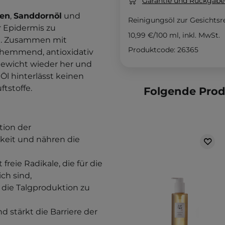
Garantie und Rückgaber
len
,
Sanddornöl
und
Reinigungsöl zur Gesichts
r Epidermis zu
10,99 €
/
100 ml
, inkl. MwSt.
en. Zusammen mit
Produktcode: 26365
hemmend, antioxidativ
chgewicht wieder her und
 Öl hinterlässt keinen
tstoffe.
Folgende Pro
tion der
gkeit und nähren die
t freie Radikale, die für die
ch sind,
 die Talgproduktion zu
d stärkt die Barriere der