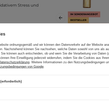
idativem Stress und
IM SONDERANGEBOT
BESTSELLER
KOSMETOLOGE EMPFIEHLT
Cremes und Make-up,
ies
Beauty of Joseon -
Ginseng Cleansing
Website ordnungsgemäß und wir können den Datenverkehr auf der Website ana
Oil - Reinigender
gen. Nachstehend können Sie nachsehen, welche Daten sowohl von uns als au
Make-up-Entferner
.
Sie können auch entscheiden, ob und wem Sie die Verarbeitung von Daten (a
mit Ginseng -
können Ihre Einwilligung jederzeit widerrufen, indem Sie die Cookies aus Ihr
Datenschutzerklärung
. Weitere Informationen zu den Nutzungsbedingungen u
 folgenden Hauttypen und
210ml
tzungsbedingungen von Google
.
(erforderlich)
13,29 €
13,99 €
kommenheiten,
ts auf die trockene oder