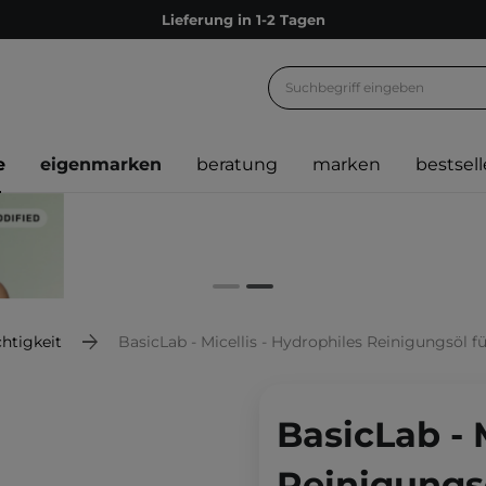
Lieferung in 1-2 Tagen
Empfehle uns weiter und sammle noch mehr Punkte
Kostenloser Versand ab 60 €
Ökologie
e
eigenmarken
beratung
marken
bestsell
Versand nach Deutschland und Österreich
Treueprogramm
Lieferung in 1-2 Tagen
Empfehle uns weiter und sammle noch mehr Punkte
Kostenloser Versand ab 60 €
htigkeit
BasicLab - Micellis - Hydrophiles Reinigungsöl f
Ökologie
BasicLab - 
Reinigungsö