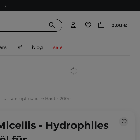
0,00 €
ers
lsf
blog
sale
ür ultrafempfindliche Haut - 200ml
Micellis - Hydrophiles
l für