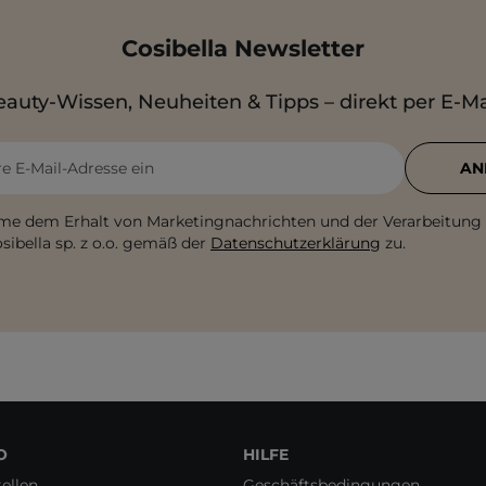
Cosibella Newsletter
auty-Wissen, Neuheiten & Tipps – direkt per E-Ma
re E-Mail-Adresse ein
AN
me dem Erhalt von Marketingnachrichten und der Verarbeitung
sibella sp. z o.o. gemäß der
Datenschutzerklärung
zu.
O
HILFE
ellen
Geschäftsbedingungen