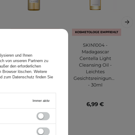
KOSMETOLOGE EMPFIEHLT
KOSMETOLOGE EMPFIEHLT
SKIN1004 -
SKIN1004 -
Madagascar
Madagascar
lysieren und Ihnen
Centella Light
Centella Light
ch von unseren Partnern zu
Cleansing Oil -
Cleansing Oil -
ußer den erforderlichen
Leichtes
Leichtes
em Browser löschen. Weitere
nd zum Datenschutz finden Sie
Gesichtsreinigungsöl
Gesichtsreinigungsöl
- 200 ml
- 30ml
Immer aktiv
24,95 €
6,99 €