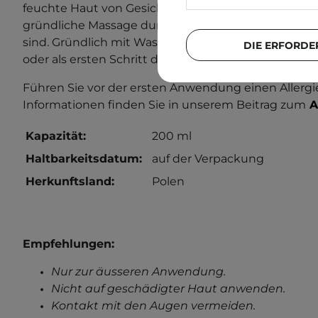
feuchte Haut von Gesicht und Augenlidern auftragen
gründliche Massage durchführen, bis Make-up und
sind. Gründlich mit Wasser abspülen. Als eigenstän
DIE ERFORDE
oder als ersten Schritt der doppelten Gesichtsrein
Führen Sie vor der ersten Anwendung einen Allergi
Informationen finden Sie in unserem Beitrag zum
A
Kapazität:
200 ml
Haltbarkeitsdatum:
auf der Verpackung
Herkunftsland:
Polen
Empfehlungen:
Nur zur äusseren Anwendung.
Nicht auf geschädigter Haut anwenden.
Kontakt mit den Augen vermeiden.