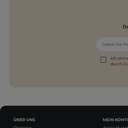
Be
Geben Sie Ih
Ich stim
durch Co
ÜBER UNS
MEIN KONT
Ökologie
Account erst