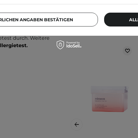
. Eine sanfte, aber
 Verunreinigungen gelöst
digen Reinigungsschritt
RLICHEN ANGABEN BESTÄTIGEN
ALL
igung verwenden.
Weitere Produkt
etest durch. Weitere
llergietest
.