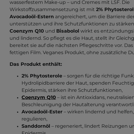
wasserfestem Make-up – und Cremes mit LSF. Die
Wirkstoffzusammensetzung ist mit
2% Phytostero
Avocadoöl-Estern
angereichert, um die Barriere de
unterstützen und ihre Schutzfunktionen zu stärk
Coenzym Q10
und
Bisabolol
wirkt es entzündungs
und lindernd. So pflegt es die Haut, stellt ihr Glei
bereitet sie auf die nächsten Pflegeschritte vor. Das
fettigen Film. Veganes Produkt, ohne zusätzliche Duf
Das Produkt enthält:
2% Phytosterole
– sorgen für die richtige Funk
Hydrolipidbarriere der Haut, spenden Feuchti
Epidermis, stärken ihre Schutzfunktionen,
Coenzym Q10
– ist ein Antioxidans, neutralisier
Beschleunigung der Hautalterung verantwortli
Avocadoöl-Ester
– wirken lindernd und helfen,
regulieren,
Sanddornöl
– regeneriert, lindert Reizungen un
Epidermis,