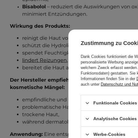
Bisabolol
– reduziert die Auswirkungen von ox
minimiert Entzündungen.
Wirkung des Produkts:
reinigt die Haut von Verunreinigungen, LSF-
Zustimmung zu Cook
schützt die Hydrolipidbarriere,
spendet Feuchtigkeit und
nährt
,
Dank Cookies funktioniert die 
lindert Reizungen
,
personalisierte Werbung anzei
bereitet die Haut auf weitere Pflegeschritte vor
welchem Zweck erfasst werden. 
Funktionsdaten) gestatten. Sie 
Informationen finden Sie in der
Der Hersteller empfiehlt dieses Produkt für die
auch unter
Datenschutz und Nu
kosmetische Mängel:
empfindliche und gereizte Haut,
Funktionale Cookies 
problematische Haut mit Neigung zu Unvoll
trockene Haut,
Analytische Cookies
während dermatologischer Behandlungen.
Anwendung:
Eine entsprechende Menge des Produk
Werbe-Cookies