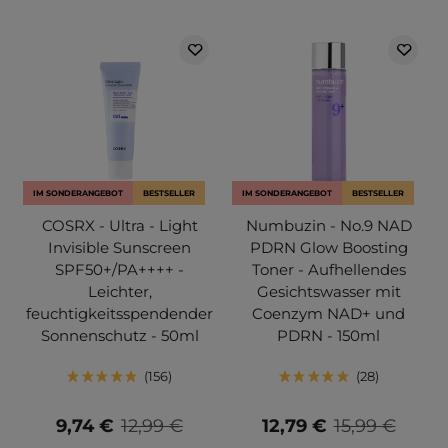
IM SONDERANGEBOT
BESTSELLER
IM SONDERANGEBOT
BESTSELLER
COSRX - Ultra - Light
Numbuzin - No.9 NAD
Invisible Sunscreen
PDRN Glow Boosting
SPF50+/PA++++ -
Toner - Aufhellendes
Leichter,
Gesichtswasser mit
feuchtigkeitsspendender
Coenzym NAD+ und
Sonnenschutz - 50ml
PDRN - 150ml
156
28
9,74 €
12,99 €
12,79 €
15,99 €