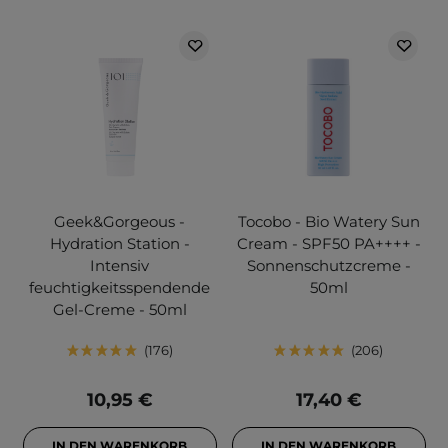
Geek&Gorgeous -
Tocobo - Bio Watery Sun
Hydration Station -
Cream - SPF50 PA++++ -
Intensiv
Sonnenschutzcreme -
feuchtigkeitsspendende
50ml
Gel-Creme - 50ml
176
206
10,95 €
17,40 €
IN DEN WARENKORB
IN DEN WARENKORB