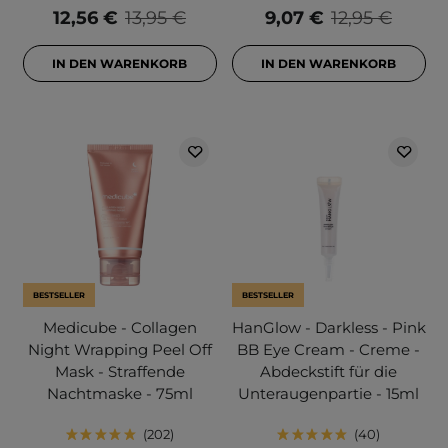
12,56 €
13,95 €
9,07 €
12,95 €
IN DEN WARENKORB
IN DEN WARENKORB
BESTSELLER
BESTSELLER
Medicube - Collagen
HanGlow - Darkless - Pink
Night Wrapping Peel Off
BB Eye Cream - Creme -
Mask - Straffende
Abdeckstift für die
Nachtmaske - 75ml
Unteraugenpartie - 15ml
202
40