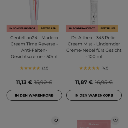
IM SONDERANGEBOT
BESTSELLER
IM SONDERANGEBOT
BESTSELLER
Centellian24 - Madeca
Dr. Althea - 345 Relief
Cream Time Reverse -
Cream Mist - Lindernder
Anti-Falten-
Creme-Nebel fürs Gesicht
Gesichtscreme - 50ml
- 100 ml
33
43
11,13 €
15,90 €
11,87 €
16,95 €
IN DEN WARENKORB
IN DEN WARENKORB