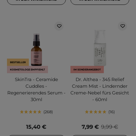
BESTSELLER
KOSMETOLOGE EMPFIEHLT
IM SONDERANGEBOT
SkinTra - Ceramide
Dr. Althea - 345 Relief
Cuddles -
Cream Mist - Lindernder
Regenerierendes Serum -
Creme-Nebel fürs Gesicht
30ml
- 60ml
268
16
15,40 €
7,99 €
9,99 €