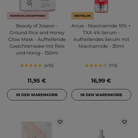
KOSMETOLOGE EMPFIEHLT
BESTSELLER
Beauty of Joseon -
Anua - Niacinamide 10% +
Ground Rice and Honey
TXA 4% Serum -
Glow Mask - Aufhellende
Aufhellendes Serum mit
Gesichtsmaske mit Reis
Niacinamide - 30ml
und Honig - 150ml
435
173
11,95 €
16,99 €
IN DEN WARENKORB
IN DEN WARENKORB