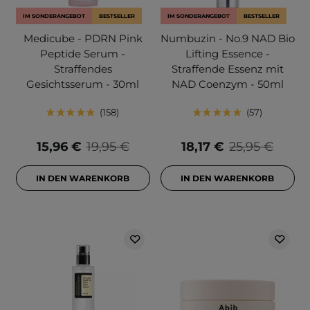
IM SONDERANGEBOT
BESTSELLER
IM SONDERANGEBOT
BESTSELLER
Medicube - PDRN Pink
Numbuzin - No.9 NAD Bio
Peptide Serum -
Lifting Essence -
Straffendes
Straffende Essenz mit
Gesichtsserum - 30ml
NAD Coenzym - 50ml
158
57
15,96 €
19,95 €
18,17 €
25,95 €
IN DEN WARENKORB
IN DEN WARENKORB