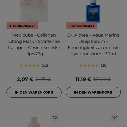
IM SONDERANGEBOT
IM SONDERANGEBOT
Medicube - Collagen
Dr. Althea - Aqua Marine
Lifting Mask - Straffende
Deep Serum -
Kollagen-Gesichtsmaske
Feuchtigkeitsserum mit
- 1pc/27g
Hyaluronsäure - 30ml
52
36
2,07 €
2,95 €
11,19 €
15,99 €
IN DEN WARENKORB
IN DEN WARENKORB