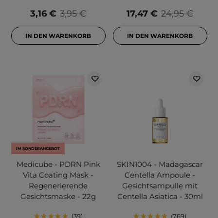
3,16 €
3,95 €
17,47 €
24,95 €
IN DEN WARENKORB
IN DEN WARENKORB
IM SONDERANGEBOT
Medicube - PDRN Pink
SKIN1004 - Madagascar
Vita Coating Mask -
Centella Ampoule -
Regenerierende
Gesichtsampulle mit
Gesichtsmaske - 22g
Centella Asiatica - 30ml
39
769