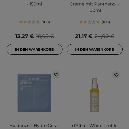
- 150ml
Creme mit Panthenol -
100ml
168
105
13,27 €
18,95 €
21,17 €
24,90 €
IN DEN WARENKORB
IN DEN WARENKORB
Biodance - Hydro Cera-
d'Alba - White Truffle