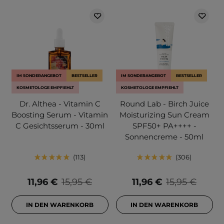
IM SONDERANGEBOT
BESTSELLER
IM SONDERANGEBOT
BESTSELLER
KOSMETOLOGE EMPFIEHLT
KOSMETOLOGE EMPFIEHLT
Dr. Althea - Vitamin C
Round Lab - Birch Juice
Boosting Serum - Vitamin
Moisturizing Sun Cream
C Gesichtsserum - 30ml
SPF50+ PA++++ -
Sonnencreme - 50ml
113
306
11,96 €
15,95 €
11,96 €
15,95 €
IN DEN WARENKORB
IN DEN WARENKORB