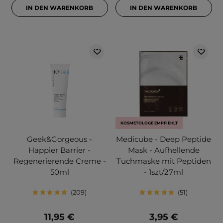
IN DEN WARENKORB
IN DEN WARENKORB
KOSMETOLOGE EMPFIEHLT
Geek&Gorgeous -
Medicube - Deep Peptide
Happier Barrier -
Mask - Aufhellende
Regenerierende Creme -
Tuchmaske mit Peptiden
50ml
- 1szt/27ml
209
51
11,95 €
3,95 €