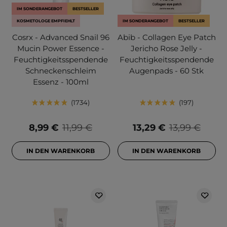
IM SONDERANGEBOT
BESTSELLER
KOSMETOLOGE EMPFIEHLT
IM SONDERANGEBOT
BESTSELLER
Cosrx - Advanced Snail 96
Abib - Collagen Eye Patch
Mucin Power Essence -
Jericho Rose Jelly -
Feuchtigkeitsspendende
Feuchtigkeitsspendende
Schneckenschleim
Augenpads - 60 Stk
Essenz - 100ml
1734
197
8,99 €
11,99 €
13,29 €
13,99 €
IN DEN WARENKORB
IN DEN WARENKORB