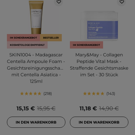
IM SONDERANGEBOT
BESTSELLER
KOSMETOLOGE EMPFIEHLT
IM SONDERANGEBOT
SKIN1004 - Madagascar
Mary&May - Collagen
Centella Ampoule Foam -
Peptide Vital Mask -
Gesichtsreinigungsschaum
Straffende Gesichtsmaske
mit Centella Asiatica -
im Set - 30 Stück
125ml
218
143
15,15 €
15,95 €
11,18 €
14,90 €
IN DEN WARENKORB
IN DEN WARENKORB