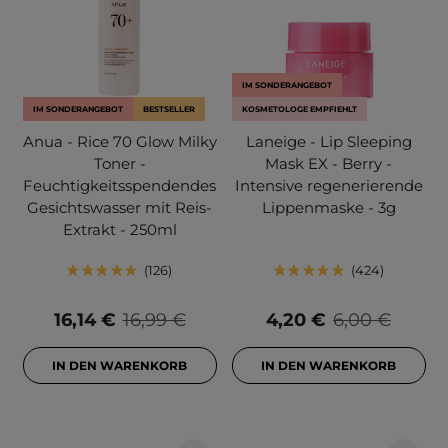
IM SONDERANGEBOT
IM SONDERANGEBOT
BESTSELLER
KOSMETOLOGE EMPFIEHLT
Anua - Rice 70 Glow Milky
Laneige - Lip Sleeping
Toner -
Mask EX - Berry -
Feuchtigkeitsspendendes
Intensive regenerierende
Gesichtswasser mit Reis-
Lippenmaske - 3g
Extrakt - 250ml
126
424
16,14 €
16,99 €
4,20 €
6,00 €
IN DEN WARENKORB
IN DEN WARENKORB