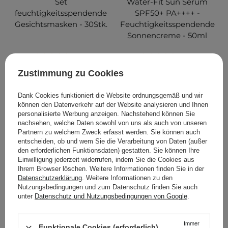
Set
Water-Fit Sun Serum
feuchtigkeitsspendende
SPF50+ PA++++ -
Gesichtsmasken - 30Stk.
Feuchtigkeitsspendende
Sonnencreme - 50ml
138
195
Zustimmung zu Cookies
14,90 €
20,85 €
21,95 €
Dank Cookies funktioniert die Website ordnungsgemäß und wir
können den Datenverkehr auf der Website analysieren und Ihnen
IN DEN WARENKORB
IN DEN WARENKORB
personalisierte Werbung anzeigen. Nachstehend können Sie
nachsehen, welche Daten sowohl von uns als auch von unseren
Partnern zu welchem Zweck erfasst werden. Sie können auch
entscheiden, ob und wem Sie die Verarbeitung von Daten (außer
den erforderlichen Funktionsdaten) gestatten. Sie können Ihre
Einwilligung jederzeit widerrufen, indem Sie die Cookies aus
Ihrem Browser löschen. Weitere Informationen finden Sie in der
Datenschutzerklärung
. Weitere Informationen zu den
Nutzungsbedingungen und zum Datenschutz finden Sie auch
unter
Datenschutz und Nutzungsbedingungen von Google
.
IM SONDERANGEBOT
BESTSELLER
IM SONDERANGEBOT
BESTSELLER
Immer
Funktionale Cookies (erforderlich)