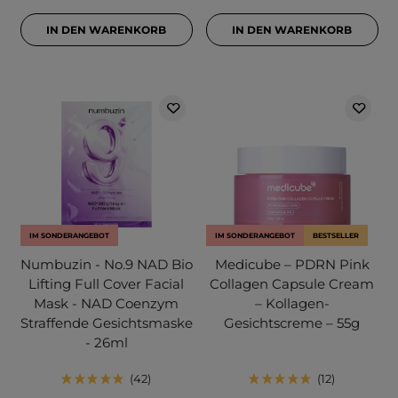
IN DEN WARENKORB
IN DEN WARENKORB
IM SONDERANGEBOT
IM SONDERANGEBOT
BESTSELLER
Numbuzin - No.9 NAD Bio
Medicube – PDRN Pink
Lifting Full Cover Facial
Collagen Capsule Cream
Mask - NAD Coenzym
– Kollagen-
Straffende Gesichtsmaske
Gesichtscreme – 55g
- 26ml
42
12