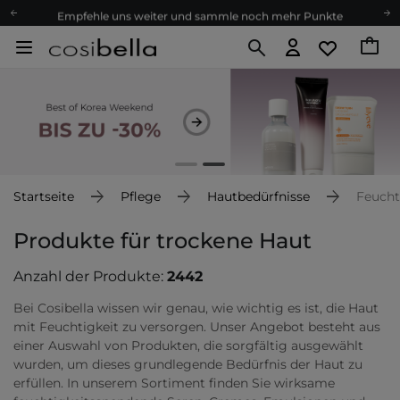
Empfehle uns weiter und sammle noch mehr Punkte
Kostenloser Versand ab 60 €
Ökologie
Versand nach Deutschland und Österreich
Treueprogramm
Lieferung in 1-2 Tagen
Empfehle uns weiter und sammle noch mehr Punkte
Kostenloser Versand ab 60 €
Startseite
Pflege
Hautbedürfnisse
Feucht
Ökologie
Produkte für trockene Haut
Anzahl der Produkte:
2442
Bei Cosibella wissen wir genau, wie wichtig es ist, die Haut
mit Feuchtigkeit zu versorgen. Unser Angebot besteht aus
einer Auswahl von Produkten, die sorgfältig ausgewählt
wurden, um dieses grundlegende Bedürfnis der Haut zu
erfüllen. In unserem Sortiment finden Sie wirksame