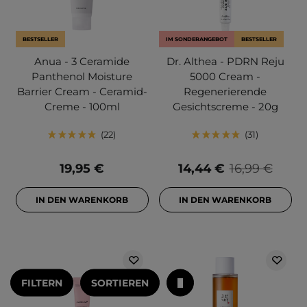
BESTSELLER
IM SONDERANGEBOT
BESTSELLER
Anua - 3 Ceramide
Dr. Althea - PDRN Reju
Panthenol Moisture
5000 Cream -
Barrier Cream - Ceramid-
Regenerierende
Creme - 100ml
Gesichtscreme - 20g
22
31
19,95 €
14,44 €
16,99 €
IN DEN WARENKORB
IN DEN WARENKORB
FILTERN
SORTIEREN