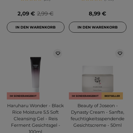
2,09 €
2,99 €
8,99 €
IN DEN WARENKORB
IN DEN WARENKORB
IM SONDERANGEBOT
IM SONDERANGEBOT
BESTSELLER
Haruharu Wonder - Black
Beauty of Joseon -
Rice Moisture 5.5 Soft
Dynasty Cream - Sanfte,
Cleansing Gel - Reis
feuchtigkeitsspendende
Ferment Gesichtsgel -
Gesichtscreme - 50ml
100ml