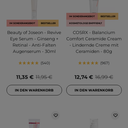
IM SONDERANGEBOT
BESTSELLER
IM SONDERANGEBOT
BESTSELLER
KOSMETOLOGE EMPFIEHLT
Beauty of Joseon - Revive
COSRX - Balancium
Eye Serum - Ginseng +
Comfort Ceramide Cream
Retinal - Anti-Falten
- Lindernde Creme mit
Augenserum - 30ml
Ceramiden - 80g
540
967
11,35 €
11,95 €
12,74 €
16,99 €
IN DEN WARENKORB
IN DEN WARENKORB