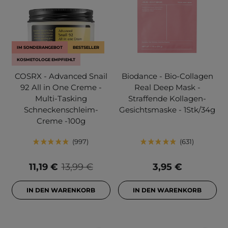
IM SONDERANGEBOT
BESTSELLER
KOSMETOLOGE EMPFIEHLT
COSRX - Advanced Snail
Biodance - Bio-Collagen
92 All in One Creme -
Real Deep Mask -
Multi-Tasking
Straffende Kollagen-
Schneckenschleim-
Gesichtsmaske - 1Stk/34g
Creme -100g
997
631
11,19 €
13,99 €
3,95 €
IN DEN WARENKORB
IN DEN WARENKORB