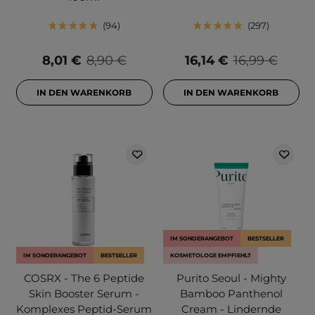
94
297
8,01 €
8,90 €
16,14 €
16,99 €
IN DEN WARENKORB
IN DEN WARENKORB
IM SONDERANGEBOT
BESTSELLER
IM SONDERANGEBOT
BESTSELLER
KOSMETOLOGE EMPFIEHLT
COSRX - The 6 Peptide
Purito Seoul - Mighty
Skin Booster Serum -
Bamboo Panthenol
Komplexes Peptid-Serum
Cream - Lindernde