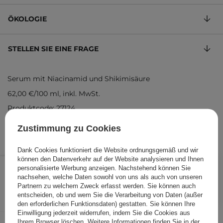
ÖKOLOGIE
STELLEN SIE EINE FRAGE
Serum mit Niacinamid und Shikimisäure
62,00 €
/
100 ml
, inkl. MwSt.
Produktcode: 27124
Zustimmung zu Cookies
Dank Cookies funktioniert die Website ordnungsgemäß und wir
können den Datenverkehr auf der Website analysieren und Ihnen
18,60 €
/
Stk.
personalisierte Werbung anzeigen. Nachstehend können Sie
nachsehen, welche Daten sowohl von uns als auch von unseren
IN DEN WARENKORB
Partnern zu welchem Zweck erfasst werden. Sie können auch
entscheiden, ob und wem Sie die Verarbeitung von Daten (außer
Folgende Produkte wurden von
den erforderlichen Funktionsdaten) gestatten. Sie können Ihre
Einwilligung jederzeit widerrufen, indem Sie die Cookies aus
anderen Kunden geprüft
Ihrem Browser löschen. Weitere Informationen finden Sie in der